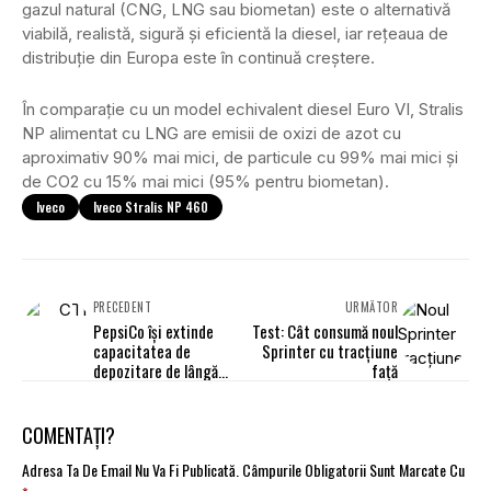
gazul natural (CNG, LNG sau biometan) este o alternativă
viabilă, realistă, sigură și eficientă la diesel, iar rețeaua de
distribuție din Europa este în continuă creștere.
În comparație cu un model echivalent diesel Euro VI, Stralis
NP alimentat cu LNG are emisii de oxizi de azot cu
aproximativ 90% mai mici, de particule cu 99% mai mici și
de CO2 cu 15% mai mici (95% pentru biometan).
Iveco
Iveco Stralis NP 460
PRECEDENT
URMĂTOR
PepsiCo își extinde
Test: Cât consumă noul
capacitatea de
Sprinter cu tracțiune
depozitare de lângă
față
București
COMENTAȚI?
Adresa Ta De Email Nu Va Fi Publicată.
Câmpurile Obligatorii Sunt Marcate Cu