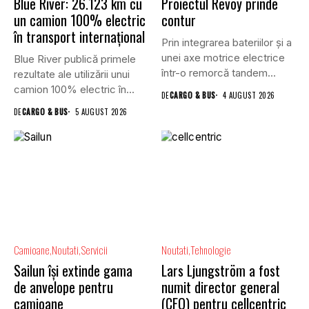
Blue River: 26.123 km cu
Proiectul Revoy prinde
un camion 100% electric
contur
în transport internațional
Prin integrarea bateriilor și a
unei axe motrice electrice
Blue River publică primele
într-o remorcă tandem...
rezultate ale utilizării unui
camion 100% electric în...
DE
CARGO & BUS
4 AUGUST 2026
DE
CARGO & BUS
5 AUGUST 2026
Camioane
Noutati
Servicii
Noutati
Tehnologie
Sailun își extinde gama
Lars Ljungström a fost
de anvelope pentru
numit director general
camioane
(CFO) pentru cellcentric