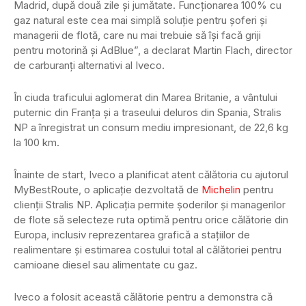
Madrid, după două zile și jumătate. Funcționarea 100% cu
gaz natural este cea mai simplă soluție pentru șoferi și
managerii de flotă, care nu mai trebuie să își facă griji
pentru motorină și AdBlue”, a declarat Martin Flach, director
de carburanți alternativi al Iveco.
În ciuda traficului aglomerat din Marea Britanie, a vântului
puternic din Franța și a traseului deluros din Spania, Stralis
NP a înregistrat un consum mediu impresionant, de 22,6 kg
la 100 km.
Înainte de start, Iveco a planificat atent călătoria cu ajutorul
MyBestRoute, o aplicație dezvoltată de
Michelin
pentru
clienții Stralis NP. Aplicația permite șoderilor și managerilor
de flote să selecteze ruta optimă pentru orice călătorie din
Europa, inclusiv reprezentarea grafică a stațiilor de
realimentare și estimarea costului total al călătoriei pentru
camioane diesel sau alimentate cu gaz.
Iveco a folosit această călătorie pentru a demonstra că