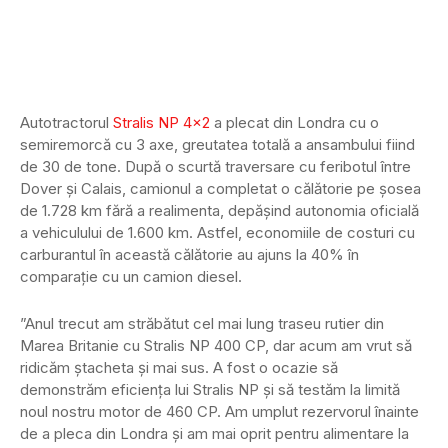
Autotractorul
Stralis NP 4×2
a plecat din Londra cu o
semiremorcă cu 3 axe, greutatea totală a ansambului fiind
de 30 de tone. După o scurtă traversare cu feribotul între
Dover și Calais, camionul a completat o călătorie pe șosea
de 1.728 km fără a realimenta, depășind autonomia oficială
a vehiculului de 1.600 km. Astfel, economiile de costuri cu
carburantul în această călătorie au ajuns la 40% în
comparație cu un camion diesel.
”Anul trecut am străbătut cel mai lung traseu rutier din
Marea Britanie cu Stralis NP 400 CP, dar acum am vrut să
ridicăm ștacheta și mai sus. A fost o ocazie să
demonstrăm eficiența lui Stralis NP și să testăm la limită
noul nostru motor de 460 CP. Am umplut rezervorul înainte
de a pleca din Londra și am mai oprit pentru alimentare la