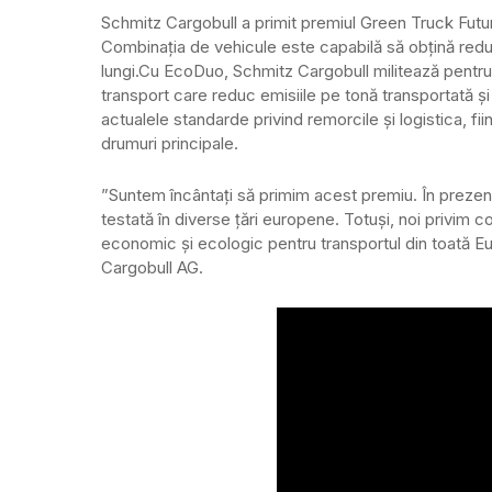
Schmitz Cargobull a primit premiul Green Truck Fut
Combinația de vehicule este capabilă să obțină redu
lungi.
Cu EcoDuo, Schmitz Cargobull militează pentru
transport care reduc emisiile pe tonă transportată ș
actualele standarde privind remorcile și logistica, fi
drumuri principale.
”Suntem încântați să primim acest premiu. În prezent
testată în diverse țări europene. Totuși, noi privim
economic și ecologic pentru transportul din toată Eur
Cargobull AG.