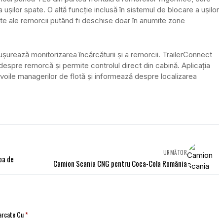
 ușilor spate. O altă funcție inclusă în sistemul de blocare a ușilor
te ale remorcii putând fi deschise doar în anumite zone
ușurează monitorizarea încărcăturii și a remorcii. TrailerConnect
despre remorcă și permite controlul direct din cabină. Aplicația
ile managerilor de flotă și informează despre localizarea
URMĂTOR
pa de
Camion Scania CNG pentru Coca-Cola România
Marcate Cu
*