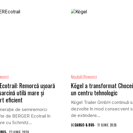
morci
Noutati
Remorci
cotrail: Remorcă ușoară
Kögel a transformat Choceň
sarcină utilă mare și
un centru tehnologic
rt eficient
Kögel Trailer GmbH continuă s
dezvolte în mod consecvent s
nerație de semiremorci
de extindere...
te de BERGER Ecotrail în
re cu Schmitz...
DE
CARGO & BUS
11 IUNIE 2026
 BUS
23 IUNIE 2026