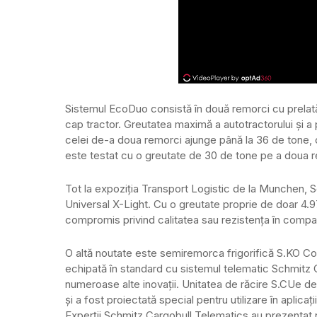
Sistemul EcoDuo consistă în două remorci cu prelată 
cap tractor. Greutatea maximă a autotractorului și a
celei de-a doua remorci ajunge până la 36 de tone, 
este testat cu o greutate de 30 de tone pe a doua 
Tot la expoziția Transport Logistic de la Munchen,
Universal X-Light. Cu o greutate proprie de doar 4.97
compromis privind calitatea sau rezistența în compar
O altă noutate este semiremorca frigorifică S.KO Co
echipată în standard cu sistemul telematic Schmitz Ca
numeroase alte inovații. Unitatea de răcire S.CUe d
și a fost proiectată special pentru utilizare în aplicații
Experții Schmitz Cargobull Telematics au prezentat n