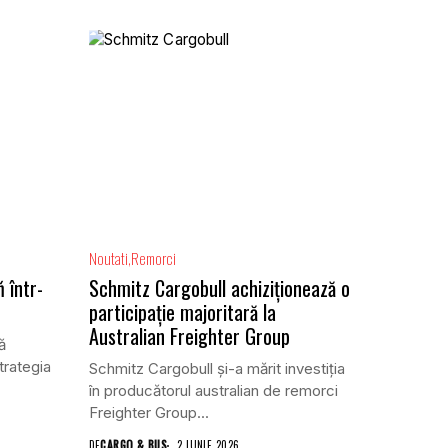
Noutati
Remorci
 într-
Schmitz Cargobull achiziționează o
participație majoritară la
Australian Freighter Group
ă
trategia
Schmitz Cargobull și-a mărit investiția
în producătorul australian de remorci
Freighter Group...
DE
CARGO & BUS
2 IUNIE 2026