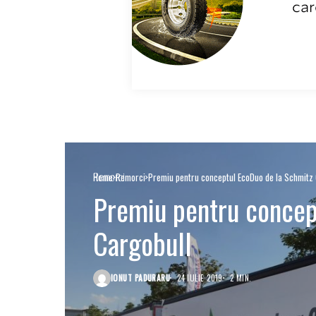
Remorci
Home
Remorci
Premiu pentru conceptul EcoDuo de la Schmitz 
Premiu pentru concep
Cargobull
IONUT PADURARU
24 IULIE 2019
2 MIN.