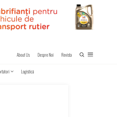
About Us
Despre Noi
Revista
rtatori
Logistică