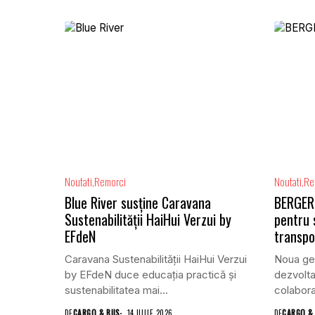
Noutati
Remorci
Noutati
Re
Blue River susține Caravana
BERGERE
Sustenabilității HaiHui Verzui by
pentru 
EFdeN
transpo
Caravana Sustenabilității HaiHui Verzui
Noua ge
by EFdeN duce educația practică și
dezvolta
sustenabilitatea mai...
colabora
DE
CARGO & BUS
14 IULIE 2026
DE
CARGO &