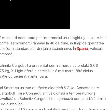
standard conectate prin intermediul unui boghiu și cuplate la un
 primei semiremorci rămâne la 40 de tone, în timp ce greutatea
conform standardelor din țările scandinave. În
Spania
, vehiculul
remorcă.
 Schmitz Cargobull a prezentat semiremorca cu prelată S.CS
5 kg, X-Light oferă o sarcină utilă mai mare, fără niciun
ație cu generația anterioară.
ol Smart cu unitate de răcire electrică S.CUe. Aceasta este
rgobull TrailerConnect, arhivă digitală a temperaturilor și
ezvoltată de Schmitz Cargobull funcționează complet fără emisii
 de distribuție.
oul panou TL3 din partea frontală a remorcilor frigorifice, care