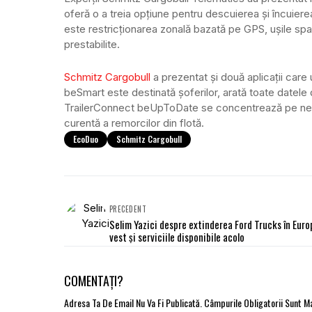
oferă o a treia opțiune pentru descuierea și încuierea
este restricționarea zonală bazată pe GPS, ușile spa
prestabilite.
Schmitz Cargobull
a prezentat și două aplicații care 
beSmart este destinată șoferilor, arată toate datele 
TrailerConnect beUpToDate se concentrează pe nevo
curentă a remorcilor din flotă.
EcoDuo
Schmitz Cargobull
PRECEDENT
Selim Yazici despre extinderea Ford Trucks în Euro
vest și serviciile disponibile acolo
COMENTAȚI?
Adresa Ta De Email Nu Va Fi Publicată.
Câmpurile Obligatorii Sunt 