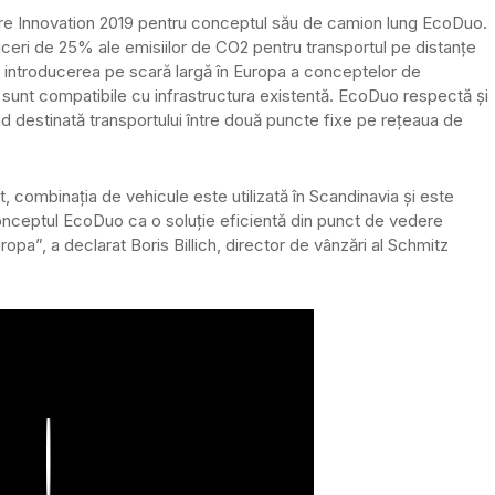
ure Innovation 2019 pentru conceptul său de camion lung EcoDuo.
ceri de 25% ale emisiilor de CO2 pentru transportul pe distanțe
 introducerea pe scară largă în Europa a conceptelor de
i sunt compatibile cu infrastructura existentă. EcoDuo respectă și
ind destinată transportului între două puncte fixe pe rețeaua de
, combinația de vehicule este utilizată în Scandinavia și este
 conceptul EcoDuo ca o soluție eficientă din punct de vedere
opa”, a declarat Boris Billich, director de vânzări al Schmitz
Play