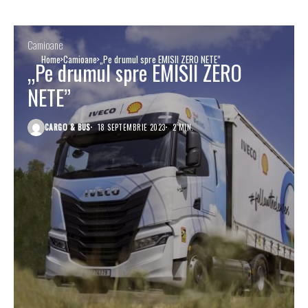
Camioane
Home
Camioane
„Pe drumul spre EMISII ZERO NETE”
„Pe drumul spre EMISII ZERO
NETE”
CARGO & BUS
18 SEPTEMBRIE 2023
2 MIN.