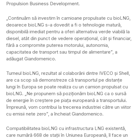
Propulsion Business Development.
„Continuăm să investim în camioane propulsate cu bioLNG,
deoarece bioLNG s-a dovedit a fi o tehnologie matură,
disponibilă imediat pentru a oferi alternativa verde viabilă la
diesel, atât din punct de vedere operațional, cât și financiar,
fără a compromite puterea motorului, autonomia,
capacitatea de transport sau timpul de alimentare”, a
adăugat Giandomenico.
Turneul bioLNG, rezultat al colaborării dintre IVECO și Shell,
are ca scop să demonstreze că transportul pe distanțe
lungi în Europa se poate realiza cu un camion propulsat cu
bioLNG. „Ne propunem să poziționăm bioLNG ca o sursă
de energie în creștere pe piața europeană a transportului.
Împreună, vom contribui la trecerea industriei către un viitor
cu emisii nete zero”, a încheiat Giandomenico.
Compatibilitatea bioLNG cu infrastructura LNG existentă,
care numără 668 de stații în Uniunea Europeană, îl face un