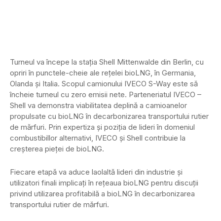
Turneul va începe la stația Shell Mittenwalde din Berlin, cu
opriri în punctele-cheie ale rețelei bioLNG, în Germania,
Olanda și Italia. Scopul camionului IVECO S-Way este să
încheie turneul cu zero emisii nete. Parteneriatul IVECO –
Shell va demonstra viabilitatea deplină a camioanelor
propulsate cu bioLNG în decarbonizarea transportului rutier
de mărfuri. Prin expertiza și poziția de lideri în domeniul
combustibillor alternativi, IVECO și Shell contribuie la
creșterea pieței de bioLNG.
Fiecare etapă va aduce laolaltă lideri din industrie și
utilizatori finali implicați în rețeaua bioLNG pentru discuții
privind utilizarea profitabilă a bioLNG în decarbonizarea
transportului rutier de mărfuri.