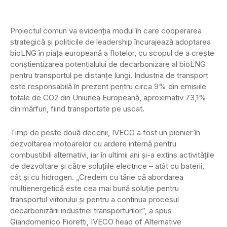
Proiectul comun va evidenția modul în care cooperarea
strategică și politicile de leadership încurajează adoptarea
bioLNG în piața europeană a flotelor, cu scopul de a crește
conștientizarea potențialului de decarbonizare al bioLNG
pentru transportul pe distanțe lungi. Industria de transport
este responsabilă în prezent pentru circa 9% din emisiile
totale de CO2 din Uniunea Europeană, aproximativ 73,1%
din mărfuri, fiind transportate pe uscat.
Timp de peste două decenii, IVECO a fost un pionier în
dezvoltarea motoarelor cu ardere internă pentru
combustibili alternativi, iar în ultimii ani și-a extins activitățile
de dezvoltare și către soluțiile electrice – atât cu baterii,
cât și cu hidrogen. „Credem cu tărie că abordarea
multienergetică este cea mai bună soluție pentru
transportul viitorului și pentru a continua procesul
decarbonizării industriei transporturilor”, a spus
Giandomenico Fioretti, IVECO head of Alternative