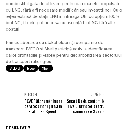
combustibil gata de utilizare pentru camioanele propulsate
cu LNG, fără a fi necesare modificări sau investiții noi. Cu o
rețea extinsă de stații LNG în întreaga UE, cu opțiuni 100%
bioLNG, flotele pot accesa cu ușurință bioLNG fără alte
costuri.
Prin colaborarea cu stakeholderii și companiile de
transport, IVECO și Shell participă activ la identificarea
căilor profitabile și viabile pentru decarbonizarea sectorului
de transport rutier greu.
BioLNG
Iveco
Shell
PRECEDENT
URMĂTOR
ROADPOL: Număr imens
Smart Dash, confort la
de vitezomani prinși în
nivelul următor pentru
operațiunea Speed
camioanele Scania
COMENTAȚI?