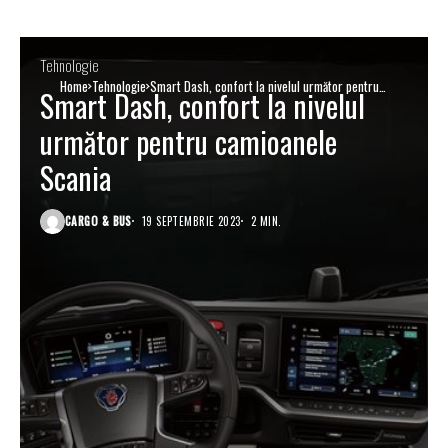
Tehnologie
Home
Tehnologie
Smart Dash, confort la nivelul următor pentru
Smart Dash, confort la nivelul
camioanele Scania
următor pentru camioanele
Scania
CARGO & BUS
19 SEPTEMBRIE 2023
2 MIN.