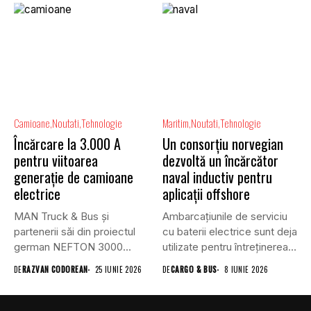
Camioane
Noutati
Tehnologie
Maritim
Noutati
Tehnologie
Încărcare la 3.000 A
Un consorțiu norvegian
pentru viitoarea
dezvoltă un încărcător
generație de camioane
naval inductiv pentru
electrice
aplicații offshore
MAN Truck & Bus și
Ambarcațiunile de serviciu
partenerii săi din proiectul
cu baterii electrice sunt deja
german NEFTON 3000...
utilizate pentru întreținerea
parcurilor...
DE
RAZVAN CODOREAN
25 IUNIE 2026
DE
CARGO & BUS
8 IUNIE 2026