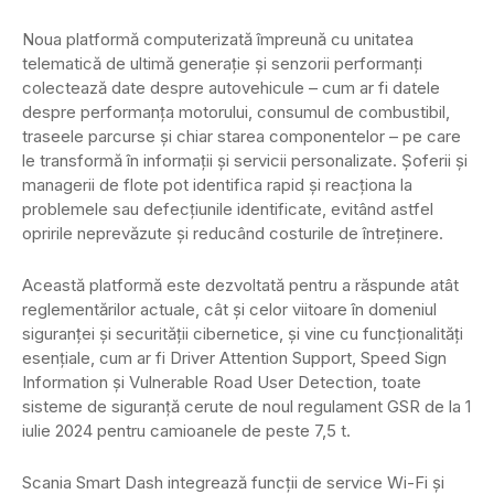
Noua platformă computerizată împreună cu unitatea
telematică de ultimă generație și senzorii performanți
colectează date despre autovehicule – cum ar fi datele
despre performanța motorului, consumul de combustibil,
traseele parcurse și chiar starea componentelor – pe care
le transformă în informații și servicii personalizate. Șoferii și
managerii de flote pot identifica rapid și reacționa la
problemele sau defecțiunile identificate, evitând astfel
opririle neprevăzute și reducând costurile de întreținere.
Această platformă este dezvoltată pentru a răspunde atât
reglementărilor actuale, cât și celor viitoare în domeniul
siguranței și securității cibernetice, și vine cu funcționalități
esențiale, cum ar fi Driver Attention Support, Speed Sign
Information și Vulnerable Road User Detection, toate
sisteme de siguranță cerute de noul regulament GSR de la 1
iulie 2024 pentru camioanele de peste 7,5 t.
Scania Smart Dash integrează funcții de service Wi-Fi și