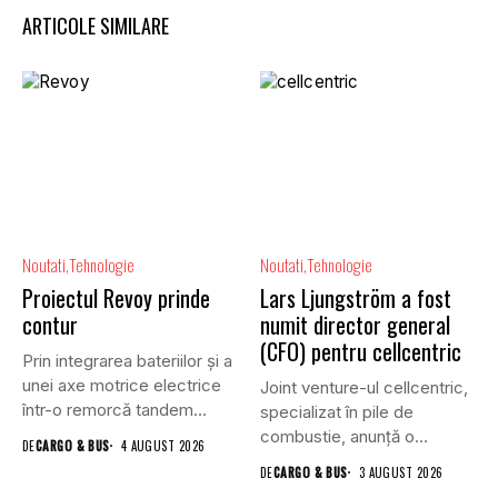
ARTICOLE SIMILARE
Noutati
Tehnologie
Noutati
Tehnologie
Proiectul Revoy prinde
Lars Ljungström a fost
contur
numit director general
(CFO) pentru cellcentric
Prin integrarea bateriilor și a
unei axe motrice electrice
Joint venture-ul cellcentric,
într-o remorcă tandem...
specializat în pile de
combustie, anunță o
DE
CARGO & BUS
4 AUGUST 2026
schimbare în...
DE
CARGO & BUS
3 AUGUST 2026