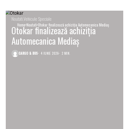
Noutati
Vehicule Speciale
Home
Noutati
Otokar finalizează achiziția Automecanica Mediaș
Otokar finalizează achiziția
Automecanica Mediaș
CARGO & BUS
4 IUNIE 2026
2 MIN.