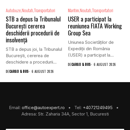
Autobuze
Noutati
Transportatori
Maritim
Noutati
Transportatori
STB a depus la Tribunalul
USER a participat la
București cererea
reuniunea FIATA Working
deschiderii procedurii de
Group Sea
insolvență
Uniunea Societăților de
Expediții din România
STB a depus joi, la Tribunalul
(USER) a participat la
Bucureşti, cererea de
reuniunea online...
deschidere a procedurii...
DE
CARGO & BUS
6 AUGUST 2026
DE
CARGO & BUS
6 AUGUST 2026
Email:
office@autoexpert.ro
• Tel:
+40721249495
•
Adresa: Str. Zaharia 34A, Sector 1, Bucuresti