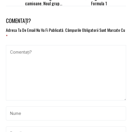
camioane. Noul grup
Formula 1
motopropulsor promite
consum și emisii reduse
cu până la 4%
COMENTAȚI?
Adresa Ta De Email Nu Va Fi Publicată.
Câmpurile Obligatorii Sunt Marcate Cu
*