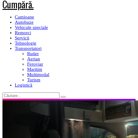
Camioane
Autobuze
Vehicule speciale
Remorci
Servicii
Tehnologie
Transportatori
Rutier
Aerian
Feroviar
Maritim
Multimodal
Turism
Logistică