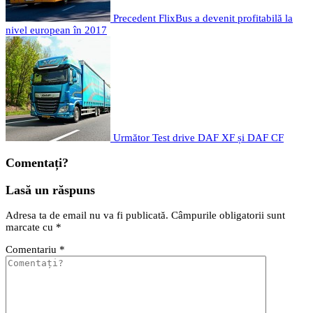
Precedent
FlixBus a devenit profitabilă la
nivel european în 2017
Următor
Test drive DAF XF și DAF CF
Comentați?
Lasă un răspuns
Adresa ta de email nu va fi publicată.
Câmpurile obligatorii sunt
marcate cu
*
Comentariu
*