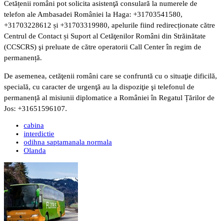
Cetățenii români pot solicita asistenţă consulară la numerele de
telefon ale Ambasadei României la Haga: +31703541580,
+31703228612 și +31703319980, apelurile fiind redirecționate către
Centrul de Contact și Suport al Cetăţenilor Români din Străinătate
(CCSCRS) şi preluate de către operatorii Call Center în regim de
permanență.
De asemenea, cetăţenii români care se confruntă cu o situaţie dificilă,
specială, cu caracter de urgenţă au la dispoziţie şi telefonul de
permanență al misiunii diplomatice a României în Regatul Țărilor de
Jos: +31651596107.
cabina
interdictie
odihna saptamanala normala
Olanda