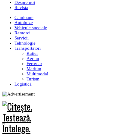
Despre noi
Revista
Camioane
Autobuze
Vehicule speciale
Remorci
Servicii
Tehnologie
Transportatori
Rutier
Aerian
Feroviar
Maritim
Multimodal
Turism
Logistică