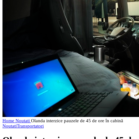
Home
Noutati
Olanda interzice pauzele de 45 de ore în cabină
Noutati
Transportatori