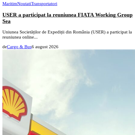
Maritim
Noutati
Transportatori
USER a participat la reuniunea FIATA Working Group
Sea
Uniunea Societăților de Expediții din România (USER) a participat la
reuniunea online...
de
Cargo & Bus
6 august 2026