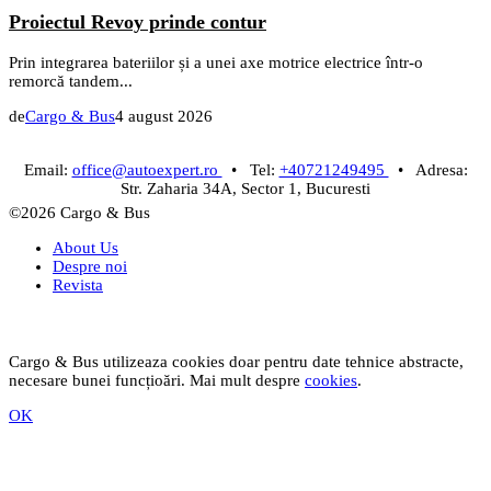
Proiectul Revoy prinde contur
Prin integrarea bateriilor și a unei axe motrice electrice într-o
remorcă tandem...
de
Cargo & Bus
4 august 2026
Email:
office@autoexpert.ro
• Tel:
+40721249495
• Adresa:
Str. Zaharia 34A, Sector 1, Bucuresti
©2026 Cargo & Bus
About Us
Despre noi
Revista
Cargo & Bus utilizeaza cookies doar pentru date tehnice abstracte,
necesare bunei funcțioări. Mai mult despre
cookies
.
OK