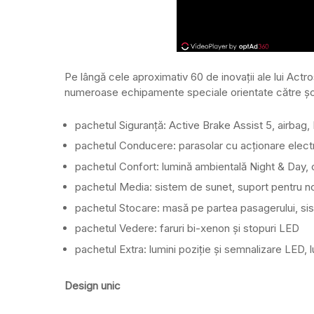
Pe lângă cele aproximativ 60 de inovații ale lui Actr
numeroase echipamente speciale orientate către șof
pachetul Siguranță: Active Brake Assist 5, airbag,
pachetul Conducere: parasolar cu acționare electric
pachetul Confort: lumină ambientală Night & Day, og
pachetul Media: sistem de sunet, suport pentru n
pachetul Stocare: masă pe partea pasagerului, siste
pachetul Vedere: faruri bi-xenon și stopuri LED
pachetul Extra: lumini poziție și semnalizare LED,
Design unic