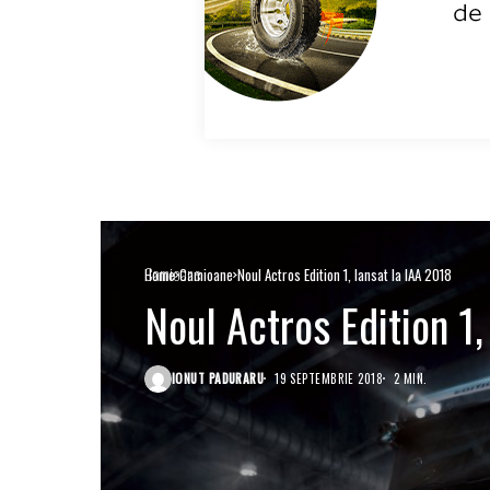
Camioane
Home
Camioane
Noul Actros Edition 1, lansat la IAA 2018
Noul Actros Edition 1,
IONUT PADURARU
19 SEPTEMBRIE 2018
2 MIN.