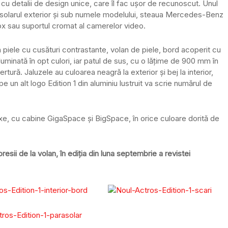
ine cu detalii de design unice, care îl fac ușor de recunoscut. Unul
asolarul exterior și sub numele modelului, steaua Mercedes-Benz
nox sau suportul cromat al camerelor video.
n piele cu cusături contrastante, volan de piele, bord acoperit cu
uminată în opt culori, iar patul de sus, cu o lățime de 900 mm în
ură. Jaluzele au culoarea neagră la exterior și bej la interior,
pe un alt logo Edition 1 din aluminiu lustruit va scrie numărul de
3 axe, cu cabine GigaSpace și BigSpace, în orice culoare dorită de
esii de la volan, în ediția din luna septembrie a revistei