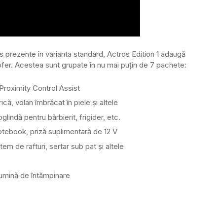
os prezente în varianta standard, Actros Edition 1 adaugă
er. Acestea sunt grupate în nu mai puțin de 7 pachete:
 Proximity Control Assist
ă, volan îmbrăcat în piele și altele
lindă pentru bărbierit, frigider, etc.
otebook, priză suplimentară de 12 V
m de rafturi, sertar sub pat și altele
 lumină de întâmpinare