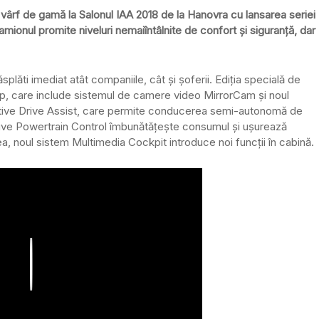
rf de gamă la Salonul IAA 2018 de la Hanovra cu lansarea seriei
Camionul promite niveluri nemaiîntâlnite de confort și siguranță, dar
splăti imediat atât companiile, cât și șoferii. Ediția specială de
op, care include sistemul de camere video MirrorCam și noul
Active Drive Assist, care permite conducerea semi-autonomă de
ictive Powertrain Control îmbunătățește consumul și ușurează
, noul sistem Multimedia Cockpit introduce noi funcții în cabină.
Play