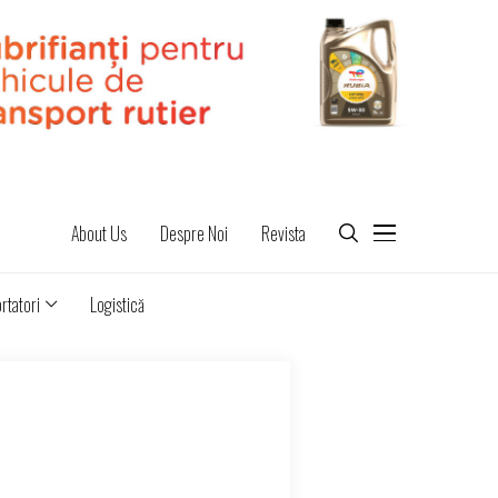
About Us
Despre Noi
Revista
rtatori
Logistică