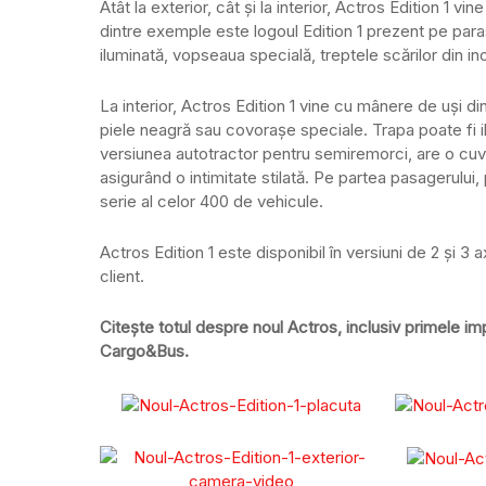
Atât la exterior, cât și la interior, Actros Edition 1 v
dintre exemple este logoul Edition 1 prezent pe par
iluminată, vopseaua specială, treptele scărilor din i
La interior, Actros Edition 1 vine cu mânere de uși di
piele neagră sau covorașe speciale. Trapa poate fi il
versiunea autotractor pentru semiremorci, are o cuvert
asigurând o intimitate stilată. Pe partea pasagerului, 
serie al celor 400 de vehicule.
Actros Edition 1 este disponibil în versiuni de 2 și 
client.
Citește totul despre noul Actros, inclusiv primele impr
Cargo&Bus.