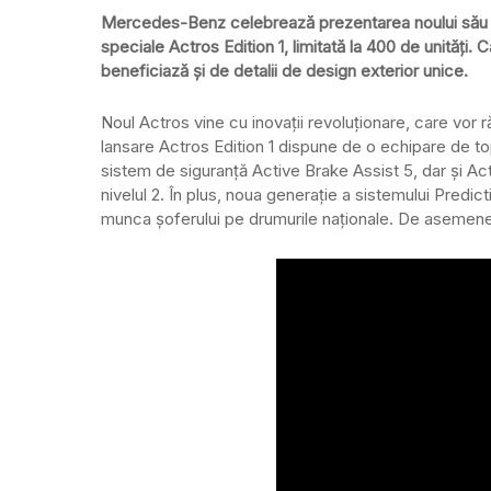
Mercedes-Benz celebrează prezentarea noului său vâ
speciale Actros Edition 1, limitată la 400 de unități. 
beneficiază și de detalii de design exterior unice.
Noul Actros vine cu inovații revoluționare, care vor ră
lansare Actros Edition 1 dispune de o echipare de t
sistem de siguranță Active Brake Assist 5, dar și 
nivelul 2. În plus, noua generație a sistemului Pred
munca șoferului pe drumurile naționale. De asemenea