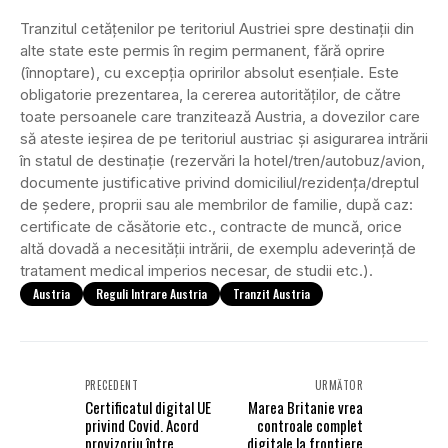
Tranzitul cetățenilor pe teritoriul Austriei spre destinații din
alte state este permis în regim permanent, fără oprire
(înnoptare), cu excepția opririlor absolut esențiale. Este
obligatorie prezentarea, la cererea autorităților, de către
toate persoanele care tranzitează Austria, a dovezilor care
să ateste ieșirea de pe teritoriul austriac și asigurarea intrării
în statul de destinație (rezervări la hotel/tren/autobuz/avion,
documente justificative privind domiciliul/rezidenţa/dreptul
de şedere, proprii sau ale membrilor de familie, după caz:
certificate de căsătorie etc., contracte de muncă, orice
altă dovadă a necesității intrării, de exemplu adeverință de
tratament medical imperios necesar, de studii etc.).
Austria
Reguli Intrare Austria
Tranzit Austria
PRECEDENT
URMĂTOR
Certificatul digital UE
Marea Britanie vrea
privind Covid. Acord
controale complet
provizoriu între
digitale la frontiere