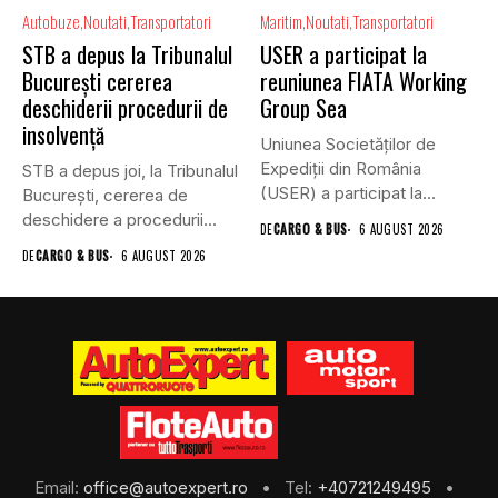
Autobuze
Noutati
Transportatori
Maritim
Noutati
Transportatori
STB a depus la Tribunalul
USER a participat la
București cererea
reuniunea FIATA Working
deschiderii procedurii de
Group Sea
insolvență
Uniunea Societăților de
Expediții din România
STB a depus joi, la Tribunalul
(USER) a participat la
Bucureşti, cererea de
reuniunea online...
deschidere a procedurii...
DE
CARGO & BUS
6 AUGUST 2026
DE
CARGO & BUS
6 AUGUST 2026
Email:
office@autoexpert.ro
• Tel:
+40721249495
•