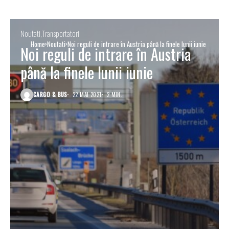
Noutati
Transportatori
Home
Noutati
Noi reguli de intrare în Austria până la finele lunii iunie
Noi reguli de intrare în Austria
până la finele lunii iunie
CARGO & BUS
22 MAI 2021
2 MIN.