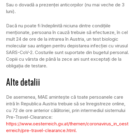
Sau o dovadă a prezenței anticorpilor (nu mai veche de 3
luni).
Dacă nu poate fi îndeplinită niciuna dintre condițiile
menționate, persoana în cauză trebuie să efectueze, în cel
mult 24 de ore de la intrarea în Austria, un test biologic
molecular sau antigen pentru depistarea infecției cu virusul
SARS-CoV-2. Costurile sunt suportate din bugetul personal.
Copiii cu vârsta de până la zece ani sunt exceptați de la
obligația de testare.
Alte detalii
De asemenea, MAE amintește că toate persoanele care
intră în Republica Austria trebuie să se înregistreze online,
cu 72 de ore anterior călătoriei, prin intermediul sistemului
Pre-Travel-Clearance:
https://www.oesterreich.gv.at/themen/coronavirus_in_oest
erreich/pre-travel-clearance.html.