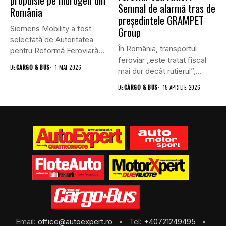
propulsie pe hidrogen din
Semnal de alarmă tras de
România
președintele GRAMPET
Siemens Mobility a fost
Group
selectată de Autoritatea
În România, transportul
pentru Reformă Feroviară
feroviar „este tratat fiscal
(ARF) din...
DE
CARGO & BUS
1 MAI 2026
mai dur decât rutierul”,
afirmă...
DE
CARGO & BUS
15 APRILIE 2026
Email:
office@autoexpert.ro
• Tel:
+40721249495
•