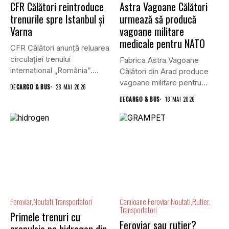
CFR Călători reintroduce
Astra Vagoane Călători
trenurile spre Istanbul și
urmează să producă
Varna
vagoane militare
medicale pentru NATO
CFR Călători anunță reluarea
circulației trenului
Fabrica Astra Vagoane
internațional „România”.
Călători din Arad produce
Acesta care va asigura,...
vagoane militare pentru
DE
CARGO & BUS
28 MAI 2026
NATO, iar...
DE
CARGO & BUS
18 MAI 2026
Feroviar
Noutati
Transportatori
Camioane
Feroviar
Noutati
Rutier
Transportatori
Primele trenuri cu
Feroviar sau rutier?