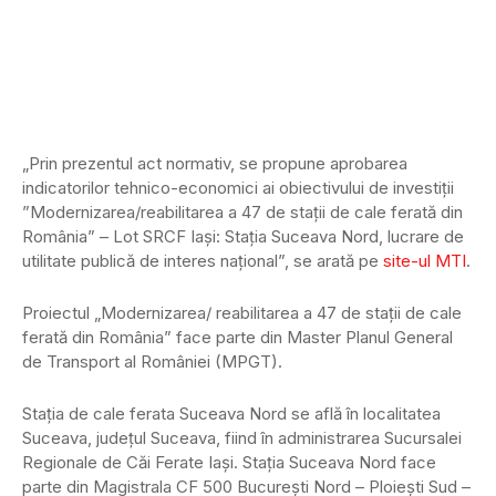
„Prin prezentul act normativ, se propune aprobarea
indicatorilor tehnico-economici ai obiectivului de investiţii
”Modernizarea/reabilitarea a 47 de stații de cale ferată din
România” – Lot SRCF Iași: Stația Suceava Nord, lucrare de
utilitate publică de interes național”, se arată pe
site-ul MTI
.
Proiectul „Modernizarea/ reabilitarea a 47 de staţii de cale
ferată din România” face parte din Master Planul General
de Transport al României (MPGT).
Stația de cale ferata Suceava Nord se află în localitatea
Suceava, județul Suceava, fiind în administrarea Sucursalei
Regionale de Căi Ferate Iași. Stația Suceava Nord face
parte din Magistrala CF 500 București Nord – Ploiești Sud –