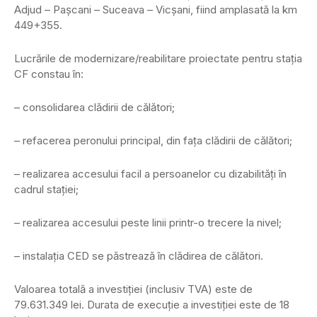
Adjud – Pașcani – Suceava – Vicșani, fiind amplasată la km
449+355.
Lucrările de modernizare/reabilitare proiectate pentru stația
CF constau în:
– consolidarea clădirii de călători;
– refacerea peronului principal, din fața clădirii de călători;
– realizarea accesului facil a persoanelor cu dizabilități în
cadrul stației;
– realizarea accesului peste linii printr-o trecere la nivel;
– instalația CED se păstrează în clădirea de călători.
Valoarea totală a investiției (inclusiv TVA) este de
79.631.349 lei. Durata de execuție a investiției este de 18