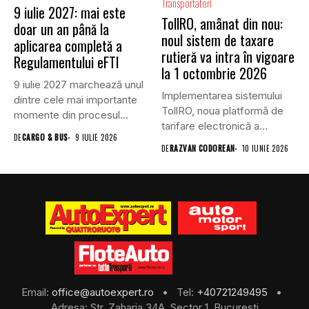
Transportatori
9 iulie 2027: mai este
TollRO, amânat din nou:
doar un an până la
noul sistem de taxare
aplicarea completă a
rutieră va intra în vigoare
Regulamentului eFTI
la 1 octombrie 2026
9 iulie 2027 marchează unul
Implementarea sistemului
dintre cele mai importante
TollRO, noua platformă de
momente din procesul...
tarifare electronică a
DE
CARGO & BUS
9 IULIE 2026
utilizării infrastructurii
DE
RAZVAN CODOREAN
10 IUNIE 2026
rutiere...
Email:
office@autoexpert.ro
• Tel:
+40721249495
•
Adresa: Str. Zaharia 34A, Sector 1, Bucuresti