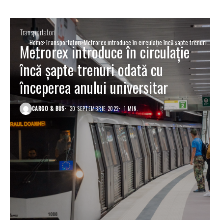
Transportatori
Home
Transportatori
Metrorex introduce în circulație încă șapte trenuri
Metrorex introduce în circulație
odată cu începerea anului universitar
încă șapte trenuri odată cu
începerea anului universitar
CARGO & BUS
30 SEPTEMBRIE 2022
1 MIN.