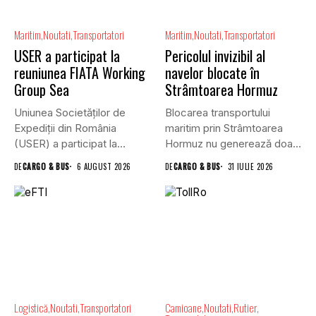
Maritim
Noutati
Transportatori
Maritim
Noutati
Transportatori
USER a participat la
Pericolul invizibil al
reuniunea FIATA Working
navelor blocate în
Group Sea
Strâmtoarea Hormuz
Uniunea Societăților de
Blocarea transportului
Expediții din România
maritim prin Strâmtoarea
(USER) a participat la
Hormuz nu generează doar
reuniunea online...
efecte economice și...
DE
CARGO & BUS
6 AUGUST 2026
DE
CARGO & BUS
31 IULIE 2026
Logistică
Noutati
Transportatori
Camioane
Noutati
Rutier