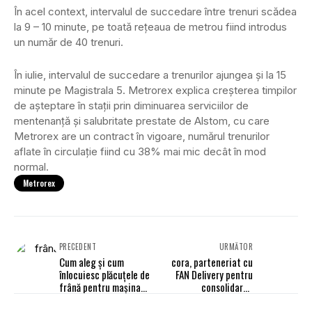
În acel context, intervalul de succedare între trenuri scădea
la 9 – 10 minute, pe toată reţeaua de metrou fiind introdus
un număr de 40 trenuri.
În iulie, intervalul de succedare a trenurilor ajungea și la 15
minute pe Magistrala 5. Metrorex explica creşterea timpilor
de aşteptare în staţii prin diminuarea serviciilor de
mentenanţă şi salubritate prestate de Alstom, cu care
Metrorex are un contract în vigoare, numărul trenurilor
aflate în circulaţie fiind cu 38% mai mic decât în mod
normal.
Metrorex
PRECEDENT
URMĂTOR
Cum aleg și cum
cora, parteneriat cu
înlocuiesc plăcuțele de
FAN Delivery pentru
frână pentru mașina
consolidarea
mea?
segmentului