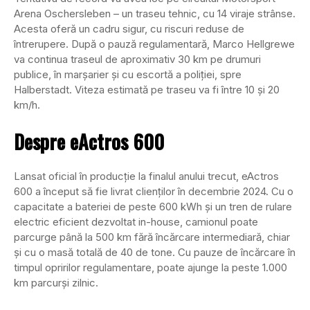
Arena Oschersleben – un traseu tehnic, cu 14 viraje strânse.
Acesta oferă un cadru sigur, cu riscuri reduse de
întrerupere. După o pauză regulamentară, Marco Hellgrewe
va continua traseul de aproximativ 30 km pe drumuri
publice, în marșarier și cu escortă a poliției, spre
Halberstadt. Viteza estimată pe traseu va fi între 10 și 20
km/h.
Despre eActros 600
Lansat oficial în producție la finalul anului trecut, eActros
600 a început să fie livrat clienților în decembrie 2024. Cu o
capacitate a bateriei de peste 600 kWh și un tren de rulare
electric eficient dezvoltat in-house, camionul poate
parcurge până la 500 km fără încărcare intermediară, chiar
și cu o masă totală de 40 de tone. Cu pauze de încărcare în
timpul opririlor regulamentare, poate ajunge la peste 1.000
km parcurși zilnic.