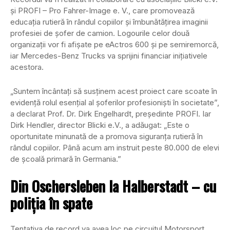
și PROFI – Pro Fahrer-Image e. V., care promovează
educația rutieră în rândul copiilor și îmbunătățirea imaginii
profesiei de șofer de camion. Logourile celor două
organizații vor fi afișate pe eActros 600 și pe semiremorcă,
iar Mercedes-Benz Trucks va sprijini financiar inițiativele
acestora.
„Suntem încântați să susținem acest proiect care scoate în
evidență rolul esențial al șoferilor profesioniști în societate”,
a declarat Prof. Dr. Dirk Engelhardt, președinte PROFI. Iar
Dirk Hendler, director Blicki e.V., a adăugat: „Este o
oportunitate minunată de a promova siguranța rutieră în
rândul copiilor. Până acum am instruit peste 80.000 de elevi
de școală primară în Germania.”
Din Oschersleben la Halberstadt – cu
poliția în spate
Tentativa de record va avea loc pe circuitul Motorsport