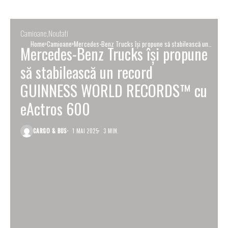
Camioane
Noutati
Home
Camioane
Mercedes-Benz Trucks își propune să stabilească un
Mercedes-Benz Trucks își propune
record GUINNESS WORLD RECORDS™ cu eActros 600
să stabilească un record
GUINNESS WORLD RECORDS™ cu
eActros 600
CARGO & BUS
1 MAI 2025
3 MIN.