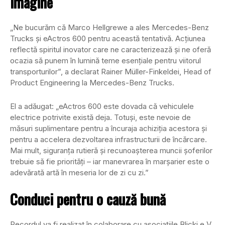
imagine
„Ne bucurăm că Marco Hellgrewe a ales Mercedes-Benz
Trucks și eActros 600 pentru această tentativă. Acțiunea
reflectă spiritul inovator care ne caracterizează și ne oferă
ocazia să punem în lumină teme esențiale pentru viitorul
transporturilor”, a declarat Rainer Müller-Finkeldei, Head of
Product Engineering la Mercedes-Benz Trucks.
El a adăugat: „eActros 600 este dovada că vehiculele
electrice potrivite există deja. Totuși, este nevoie de
măsuri suplimentare pentru a încuraja achiziția acestora și
pentru a accelera dezvoltarea infrastructurii de încărcare.
Mai mult, siguranța rutieră și recunoașterea muncii șoferilor
trebuie să fie priorități – iar manevrarea în marșarier este o
adevărată artă în meseria lor de zi cu zi.”
Conduci pentru o cauză bună
Recordul va fi realizat în colaborare cu asociațiile Blicki e.V.