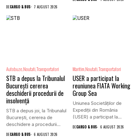
DE
CARGO & BUS
7 AUGUST 2026
Autobuze
Noutati
Transportatori
Maritim
Noutati
Transportatori
STB a depus la Tribunalul
USER a participat la
București cererea
reuniunea FIATA Working
deschiderii procedurii de
Group Sea
insolvență
Uniunea Societăților de
Expediții din România
STB a depus joi, la Tribunalul
(USER) a participat la
Bucureşti, cererea de
reuniunea online...
deschidere a procedurii...
DE
CARGO & BUS
6 AUGUST 2026
DE
CARGO & BUS
6 AUGUST 2026