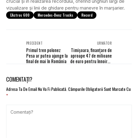
crucial și în realizarea recordului, oferind unghiuri largi de
vizualizare și linii de ghidare pentru manevre în marșarier.
EActros 600
Mercedes-Benz Trucks
Record
PRECEDENT
URMĂTOR
Primul tren polonez
Timișoara, finanțare de
Pesa ar putea ajunge la
aproape 47 de milioane
final de mai în România
de euro pentru înnoirea
parcului de mijloace de
transport public
COMENTAȚI?
Adresa Ta De Email Nu Va Fi Publicată.
Câmpurile Obligatorii Sunt Marcate Cu
*