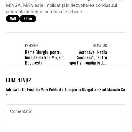
MINGA, MAN este implicat și în dezvoltarea condusului
automatizat pentru autobuzele urbane.
MAN
Slider
PRECEDENT
URMĂTOR
Rama Giurgiu, pentru
Aeronava „Nadia
linia de metrou M5, e în
Comăneci”, pentru
București
sportivii români la J.O.
de la Paris
COMENTAȚI?
Adresa Ta De Email Nu Va Fi Publicată.
Câmpurile Obligatorii Sunt Marcate Cu
*