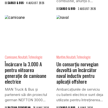
combustie, anunță o
DE
CARGO & BUS
4 AUGUST 2026
schimbare în...
DE
CARGO & BUS
3 AUGUST 2026
Camioane
Noutati
Tehnologie
Maritim
Noutati
Tehnologie
Încărcare la 3.000 A
Un consorțiu norvegian
pentru viitoarea
dezvoltă un încărcător
generație de camioane
naval inductiv pentru
electrice
aplicații offshore
MAN Truck & Bus și
Ambarcațiunile de serviciu
partenerii săi din proiectul
cu baterii electrice sunt deja
german NEFTON 3000...
utilizate pentru întreținerea
parcurilor...
DE
RAZVAN CODOREAN
25 IUNIE 2026
DE
CARGO & BUS
8 IUNIE 2026