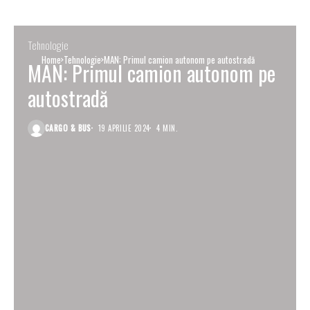
Tehnologie
Home
Tehnologie
MAN: Primul camion autonom pe autostradă
MAN: Primul camion autonom pe
autostradă
CARGO & BUS
19 APRILIE 2024
4 MIN.