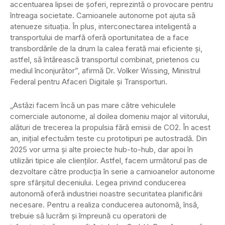
accentuarea lipsei de șoferi, reprezintă o provocare pentru
întreaga societate. Camioanele autonome pot ajuta să
atenueze situația. În plus, interconectarea inteligentă a
transportului de marfă oferă oportunitatea de a face
transbordările de la drum la calea ferată mai eficiente și,
astfel, să întărească transportul combinat, prietenos cu
mediul înconjurător”, afirmă Dr. Volker Wissing, Ministrul
Federal pentru Afaceri Digitale și Transporturi.
„Astăzi facem încă un pas mare către vehiculele
comerciale autonome, al doilea domeniu major al viitorului,
alături de trecerea la propulsia fără emisii de CO2. În acest
an, inițial efectuăm teste cu prototipuri pe autostradă. Din
2025 vor urma și alte proiecte hub-to-hub, dar apoi în
utilizări tipice ale clienților. Astfel, facem următorul pas de
dezvoltare către producția în serie a camioanelor autonome
spre sfârșitul deceniului. Legea privind conducerea
autonomă oferă industriei noastre securitatea planificării
necesare. Pentru a realiza conducerea autonomă, însă,
trebuie să lucrăm și împreună cu operatorii de