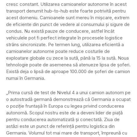
cresc constant. Utilizarea camioanelor autonome în acest
transport denumit hub-to-hub este foarte potrivită pentru
acest domeniu. Camioanele sunt mereu în mișcare, extrem
de eficiente din punct de vedere al consumului și sigure de
condus. Nu există pauze de conducere, astfel încât
vehiculele pot fi perfect integrate în procesele logistice
strâns sincronizate. Pe termen lung, utilizarea eficientă a
camioanelor autonome poate reduce costurile de
exploatare globale cu zece la sută, până la 15 la sută. Noua
tehnologie poate de asemenea să atenueze lipsa de șoferi.
Există deja o lipsă de aproape 100.000 de șoferi de camion
numai în Germania.
„Prima cursă de test de Nivelul 4 a unui camion autonom pe
o autostradă germană demonstrează că Germania a ocupat
o poziție fruntașă în Europa cu legea privind conducerea
autonomă. Scopul nostru este de a deveni lider de piață
pentru conducerea automatizată și conectată. Ziua de
astăzi este un punct de referință pentru logistica din
Germania. Volumul tot mai mare de transport, împreună cu