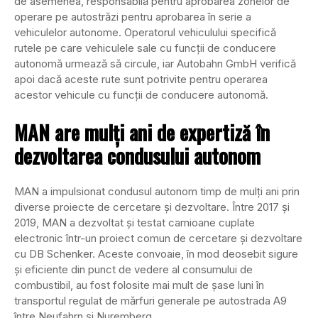
de asemenea, responsabilă pentru aprobarea zonelor de
operare pe autostrăzi pentru aprobarea în serie a
vehiculelor autonome. Operatorul vehiculului specifică
rutele pe care vehiculele sale cu funcții de conducere
autonomă urmează să circule, iar Autobahn GmbH verifică
apoi dacă aceste rute sunt potrivite pentru operarea
acestor vehicule cu funcții de conducere autonomă.
MAN are mulți ani de expertiză în
dezvoltarea condusului autonom
MAN a impulsionat condusul autonom timp de mulți ani prin
diverse proiecte de cercetare și dezvoltare. Între 2017 și
2019, MAN a dezvoltat și testat camioane cuplate
electronic într-un proiect comun de cercetare și dezvoltare
cu DB Schenker. Aceste convoaie, în mod deosebit sigure
și eficiente din punct de vedere al consumului de
combustibil, au fost folosite mai mult de șase luni în
transportul regulat de mărfuri generale pe autostrada A9
între Neufahrn și Nuremberg.