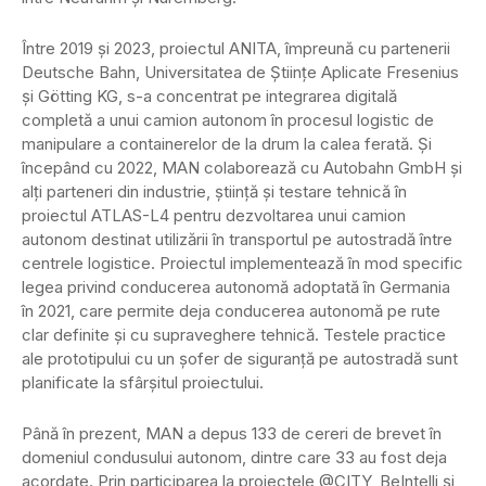
Între 2019 și 2023, proiectul ANITA, împreună cu partenerii
Deutsche Bahn, Universitatea de Științe Aplicate Fresenius
și Götting KG, s-a concentrat pe integrarea digitală
completă a unui camion autonom în procesul logistic de
manipulare a containerelor de la drum la calea ferată. Și
începând cu 2022, MAN colaborează cu Autobahn GmbH și
alți parteneri din industrie, știință și testare tehnică în
proiectul ATLAS-L4 pentru dezvoltarea unui camion
autonom destinat utilizării în transportul pe autostradă între
centrele logistice. Proiectul implementează în mod specific
legea privind conducerea autonomă adoptată în Germania
în 2021, care permite deja conducerea autonomă pe rute
clar definite și cu supraveghere tehnică. Testele practice
ale prototipului cu un șofer de siguranță pe autostradă sunt
planificate la sfârșitul proiectului.
Până în prezent, MAN a depus 133 de cereri de brevet în
domeniul condusului autonom, dintre care 33 au fost deja
acordate. Prin participarea la proiectele @CITY, BeIntelli și