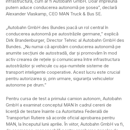
infrastructură, cum ar fi Autobahn GmbH. Doar împreună
putem aduce conducerea autonomă pe șosea”, declară
Alexander Vlaskamp, CEO MAN Truck & Bus SE.
„Autobahn GmbH des Bundes joacă un rol central în
conducerea autonomă pe autostrăzile germane,” explică
Dirk Brandenburger, Director Tehnic al Autobahn GmbH des
Bundes. „Nu numai că aprobăm conducerea autonomă pe
anumite secțiuni de autostradă, dar și promovăm în mod
activ crearea de rețele și comunicarea între infrastructura
autostrăzilor și vehicule cu așa-numitele sisteme de
transport inteligente cooperative. Acest lucru este crucial
pentru autorizarea și, prin urmare, siguranța vehiculelor
autonome pe drum.”
Pentru cursa de test a primului camion autonom, Autobahn
GmbH a examinat conceptul MAN în cadrul cererii de
licență de testare înainte ca Autoritatea Federală de
Transporturi Rutiere să acorde oficial aprobarea pentru
MAN, la începutul lunii aprilie. În viitor, Autobahn GmbH va fi,