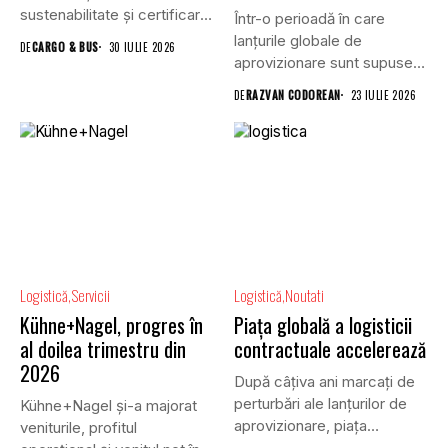
sustenabilitate și certificare
Într-o perioadă în care
a clădirilor, și VGP,...
lanțurile globale de
DE
CARGO & BUS
30 IULIE 2026
aprovizionare sunt supuse
unei presiuni...
DE
RAZVAN CODOREAN
23 IULIE 2026
Logistică
Servicii
Logistică
Noutati
Kühne+Nagel, progres în
Piața globală a logisticii
al doilea trimestru din
contractuale accelerează
2026
După câțiva ani marcați de
perturbări ale lanțurilor de
Kühne+Nagel și-a majorat
aprovizionare, piața
veniturile, profitul
globală...