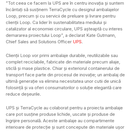
”Tot ceea ce facem la UPS are în centru inovația și suntem
încântați să susținem TerraCycle cu designul ambalajelor
Loop, precum și cu servicii de preluare și livrare pentru
clienții Loop. Ca lider în sustenabilitatea mediului și
catalizator al economiei circulare, UPS așteaptă cu interes
demararea proiectului Loop”, a declarat Kate Gutmann,
Chief Sales and Solutions Officer
UPS
.
Clienții Loop vor primi ambalaje durabile, reutilizabile sau
complet reciclabile, fabricate din materiale precum aliaje,
sticlă și mase plastice. Chiar și exteriorul containerului de
transport face parte din procesul de inovație; un ambalaj de
ultimă generație va elimina necesitatea unor cutii de unică
folosință și va oferi consumatorilor o soluție elegantă care
reduce deșeurile.
UPS și TerraCycle au colaborat pentru a proiecta ambalaje
care pot susține produse lichide, uscate și produse de
îngrijire personală. Aceste ambalaje au compartimente
interioare de protecție și sunt concepute din materiale ușor