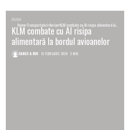
Aerian
Home
Transportatori
Aerian
KLM combate cu AI risipa alimentară la
KLM combate cu AI risipa
bordul avioanelor
alimentară la bordul avioanelor
CARGO & BUS
15 FEBRUARIE 2024
2 MIN.