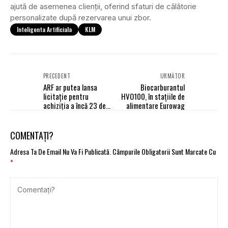
ajută de asemenea clienții, oferind sfaturi de călătorie
personalizate după rezervarea unui zbor.
Inteligenta Artificiala
KLM
PRECEDENT
URMĂTOR
ARF ar putea lansa
Biocarburantul
licitație pentru
HVO100, în stațiile de
achiziția a încă 23 de
alimentare Eurowag
locomotive noi
COMENTAȚI?
Adresa Ta De Email Nu Va Fi Publicată.
Câmpurile Obligatorii Sunt Marcate Cu
*