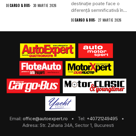
oficial singura conexiune
destinație poate face o
DE
CARGO & BUS
30 MARTIE 2026
directă dintre...
diferență semnificativă în
experiența şi...
DE
CARGO & BUS
27 MARTIE 2026
Email:
office@autoexpert.ro
• Tel:
+40721249495
•
Adresa: Str. Zaharia 34A, Sector 1, Bucuresti