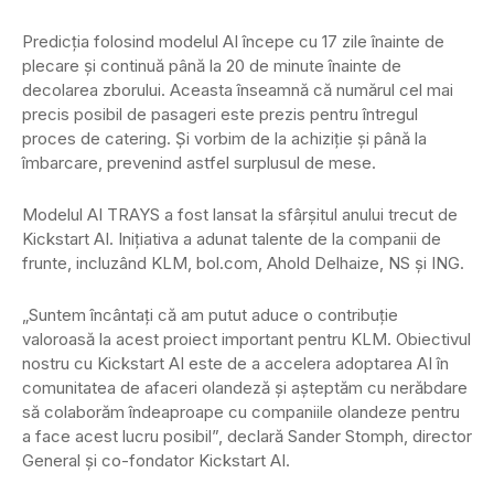
Predicția folosind modelul AI începe cu 17 zile înainte de
plecare și continuă până la 20 de minute înainte de
decolarea zborului. Aceasta înseamnă că numărul cel mai
precis posibil de pasageri este prezis pentru întregul
proces de catering. Și vorbim de la achiziție și până la
îmbarcare, prevenind astfel surplusul de mese.
Modelul AI TRAYS a fost lansat la sfârșitul anului trecut de
Kickstart AI. Inițiativa a adunat talente de la companii de
frunte, incluzând KLM, bol.com, Ahold Delhaize, NS și ING.
„Suntem încântați că am putut aduce o contribuție
valoroasă la acest proiect important pentru KLM. Obiectivul
nostru cu Kickstart AI este de a accelera adoptarea AI în
comunitatea de afaceri olandeză și așteptăm cu nerăbdare
să colaborăm îndeaproape cu companiile olandeze pentru
a face acest lucru posibil”, declară Sander Stomph, director
General și co-fondator Kickstart AI.