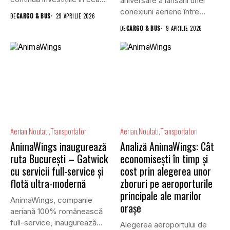
aniversare a lansării unei
mai tânără flotă...
conexiuni aeriene între...
DE
CARGO & BUS
29 APRILIE 2026
DE
CARGO & BUS
9 APRILIE 2026
Aerian
Noutati
Transportatori
Aerian
Noutati
Transportatori
AnimaWings inaugurează
Analiză AnimaWings: Cât
ruta Bucureşti – Gatwick
economiseşti în timp și
cu servicii full-service și
cost prin alegerea unor
flotă ultra-modernă
zboruri pe aeroporturile
principale ale marilor
AnimaWings, companie
oraşe
aeriană 100% românească
full-service, inaugurează
Alegerea aeroportului de