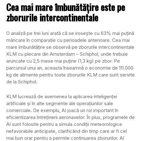
Cea mai mare îmbunătățire este pe
zborurile intercontinentale
O analiză pe trei luni arată că se irosește cu 63% mai puțină
mâncare în comparație cu perioadele anterioare. Cea mai
mare îmbunătățire se observă pe zborurile intercontinentale
KLM cu plecare din Amsterdam – Schiphol, unde trebuie
aruncate cu 2,5 mese mai puține (1,3 kg) pe zbor. Pe
parcursul unui an, aceasta înseamnă o economie de 111.000
kg de alimente pentru toate zborurile KLM care sunt servite
de la Schiphol.
KLM lucrează de asemenea la aplicarea inteligenței
artificiale și în alte segmente ale operațiunilor sale
comerciale. De exemplu, AI joacă un rol important în
eficientizarea întreținerii aeronavelor. În plus, programele de
AI sunt folosite pentru a simula condiții meteorologice
nefavorabile anticipate, clarificând din timp care ar fi cel
mai bun orar pentru a permite continuarea zborurilor. AI