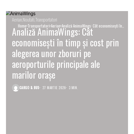
Aerian
Noutati
Transportatori
Home
Transportatori
Aerian
Analiză AnimaWings: Cât economiseşti în
Analiză AnimaWings: Cât
timp și cost prin alegerea unor zboruri pe
aeroporturile principale ale marilor oraşe
economiseşti în timp și cost prin
alegerea unor zboruri pe
aeroporturile principale ale
marilor oraşe
CARGO & BUS
27 MARTIE 2026
3 MIN.