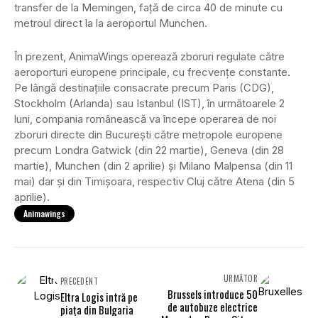
transfer de la Memingen, față de circa 40 de minute cu
metroul direct la la aeroportul Munchen.
În prezent, AnimaWings operează zboruri regulate către
aeroporturi europene principale, cu frecvențe constante.
Pe lângă destinațiile consacrate precum Paris (CDG),
Stockholm (Arlanda) sau Istanbul (IST), în următoarele 2
luni, compania românească va începe operarea de noi
zboruri directe din București către metropole europene
precum Londra Gatwick (din 22 martie), Geneva (din 28
martie), Munchen (din 2 aprilie) și Milano Malpensa (din 11
mai) dar și din Timișoara, respectiv Cluj către Atena (din 5
aprilie).
Animawings
URMĂTOR
PRECEDENT
Brussels introduce 50
Eltra Logis intră pe
de autobuze electrice
piața din Bulgaria