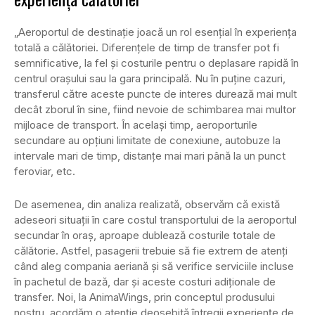
„Aeroportul de destinație joacă un rol esențial în experiența
totală a călătoriei. Diferențele de timp de transfer pot fi
semnificative, la fel și costurile pentru o deplasare rapidă în
centrul orașului sau la gara principală. Nu în puține cazuri,
transferul către aceste puncte de interes durează mai mult
decât zborul în sine, fiind nevoie de schimbarea mai multor
mijloace de transport. În acelaşi timp, aeroporturile
secundare au opţiuni limitate de conexiune, autobuze la
intervale mari de timp, distanţe mai mari până la un punct
feroviar, etc.
De asemenea, din analiza realizată, observăm că există
adeseori situaţii în care costul transportului de la aeroportul
secundar în oraş, aproape dublează costurile totale de
călătorie. Astfel, pasagerii trebuie să fie extrem de atenţi
când aleg compania aeriană şi să verifice serviciile incluse
în pachetul de bază, dar şi aceste costuri adiţionale de
transfer. Noi, la AnimaWings, prin conceptul produsului
nostru, acordăm o atenţie deosebită întregii experienţe de