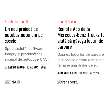
Autobuze
Noutati
Noutati
Servicii
Un nou proiect de
Remote App de la
autobuz autonom pe
Mercedes-Benz Trucks te
șosele
ajută să găsești locuri de
parcare
Specialistul în software
Imagry și producătorul
Găsirea locurilor de parcare
spaniol de autobuze UNVI
disponibile pentru camioane
au dezvoltat...
rămâne una dintre cele
DE
CARGO & BUS
10 AUGUST 2026
mai...
DE
CARGO & BUS
10 AUGUST 2026