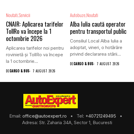
Noutati
Servicii
Autobuze
Noutati
CNAIR: Aplicarea tarifelor
Alba Iulia caută operator
TollRo va începe la 1
pentru transportul public
octombrie 2026
Consiliul Local Alba Iulia a
adoptat, vineri, o hotărâre
Aplicarea tarifelor noi pentru
privind declararea stării...
rovinietă și TollRo va începe
la 1 octombrie...
DE
CARGO & BUS
7 AUGUST 2026
DE
CARGO & BUS
7 AUGUST 2026
Email:
office@autoexpert.ro
• Tel:
+40721249495
•
Adresa: Str. Zaharia 34A, Sector 1, Bucuresti