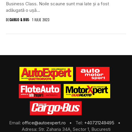
Business Class. Noile scaune sunt mai late și a fost
adăugată o ușă...
DE
CARGO & BUS
1 IULIE 2023
Email:
office@autoexpert.ro
• Tel:
+40721249495
•
Adresa: Str. Zaharia 34A, Sector 1, Bucuresti