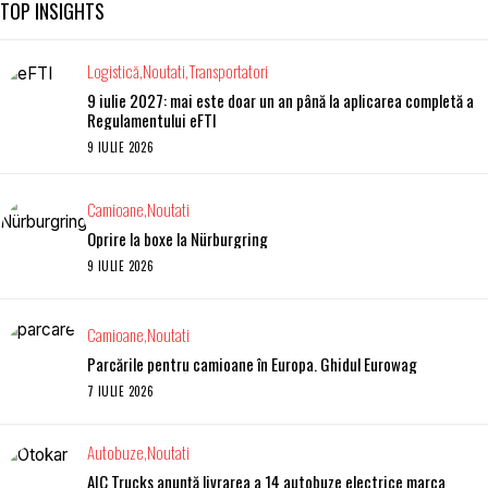
TOP INSIGHTS
Logistică
Noutati
Transportatori
9 iulie 2027: mai este doar un an până la aplicarea completă a
Regulamentului eFTI
9 IULIE 2026
Camioane
Noutati
Oprire la boxe la Nürburgring
9 IULIE 2026
Camioane
Noutati
Parcările pentru camioane în Europa. Ghidul Eurowag
7 IULIE 2026
Autobuze
Noutati
AIC Trucks anunță livrarea a 14 autobuze electrice marca