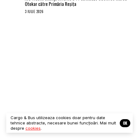
Otokar către Primăria Reșița
3 IULIE 2026
Cargo & Bus utilizeaza cookies doar pentru date
OK
tehnice abstracte, necesare bunei funcțioări. Mai mult
despre
cookies
.