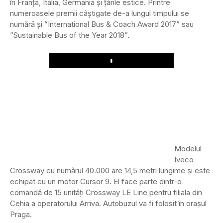
în Franța, Italia, Germania și țările estice. Printre
numeroasele premii câștigate de-a lungul timpului se
numără și ”International Bus & Coach Award 2017” sau
”Sustainable Bus of the Year 2018”.
Play
Modelul
Iveco
Crossway cu numărul 40.000 are 14,5 metri lungime și este
echipat cu un motor Cursor 9. El face parte dintr-o
comandă de 15 unități Crossway LE Line pentru filiala din
Cehia a operatorului Arriva. Autobuzul va fi folosit în orașul
Praga.