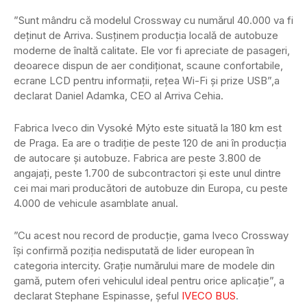
”Sunt mândru că modelul Crossway cu numărul 40.000 va fi
deținut de Arriva. Susținem producția locală de autobuze
moderne de înaltă calitate. Ele vor fi apreciate de pasageri,
deoarece dispun de aer condiționat, scaune confortabile,
ecrane LCD pentru informații, rețea Wi-Fi și prize USB”,a
declarat Daniel Adamka, CEO al Arriva Cehia.
Fabrica Iveco din Vysoké Mýto este situată la 180 km est
de Praga. Ea are o tradiție de peste 120 de ani în producția
de autocare și autobuze. Fabrica are peste 3.800 de
angajați, peste 1.700 de subcontractori și este unul dintre
cei mai mari producători de autobuze din Europa, cu peste
4.000 de vehicule asamblate anual.
”Cu acest nou record de producție, gama Iveco Crossway
își confirmă poziția nedisputată de lider european în
categoria intercity. Grație numărului mare de modele din
gamă, putem oferi vehiculul ideal pentru orice aplicație”, a
declarat Stephane Espinasse, șeful
IVECO BUS
.