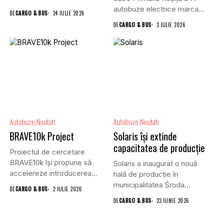
autobuze electrice marca...
DE
CARGO & BUS
24 IULIE 2026
DE
CARGO & BUS
3 IULIE 2026
Autobuze
Noutati
Autobuze
Noutati
BRAVE10k Project
Solaris își extinde
capacitatea de producție
Proiectul de cercetare
BRAVE10k își propune să
Solaris a inaugurat o nouă
accelereze introducerea
hală de producție în
vehiculelor autonome în...
municipalitatea Środa
DE
CARGO & BUS
2 IULIE 2026
Wielkopolska....
DE
CARGO & BUS
23 IUNIE 2026