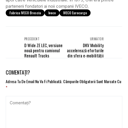
partenerii fondatori ai noii companii IVECO.
Fabrica IVECO Brescia
Iveco
IVECO Eurocargo
PRECEDENT
URMĂTOR
D Wide ZE LEC, versiune
DKV Mobility
nouă pentru camionul
accelerează eforturile
Renault Trucks
din sfera e-mobilității
COMENTAȚI?
Adresa Ta De Email Nu Va Fi Publicată.
Câmpurile Obligatorii Sunt Marcate Cu
*