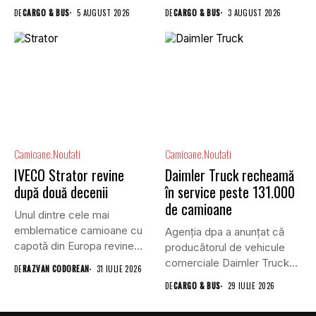
comerciale,...
DE
CARGO & BUS
5 AUGUST 2026
DE
CARGO & BUS
3 AUGUST 2026
Camioane
Noutati
Camioane
Noutati
IVECO Strator revine
Daimler Truck recheamă
după două decenii
în service peste 131.000
de camioane
Unul dintre cele mai
emblematice camioane cu
Agenția dpa a anunțat că
capotă din Europa revine
producătorul de vehicule
în...
comerciale Daimler Truck
DE
RAZVAN CODOREAN
31 IULIE 2026
a...
DE
CARGO & BUS
29 IULIE 2026