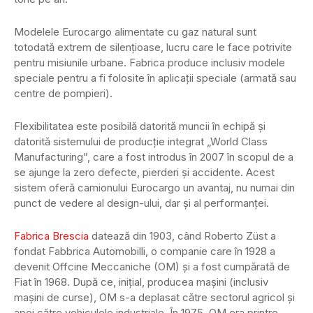
Modelele Eurocargo alimentate cu gaz natural sunt
totodată extrem de silențioase, lucru care le face potrivite
pentru misiunile urbane. Fabrica produce inclusiv modele
speciale pentru a fi folosite în aplicații speciale (armată sau
centre de pompieri).
Flexibilitatea este posibilă datorită muncii în echipă și
datorită sistemului de producție integrat „World Class
Manufacturing”, care a fost introdus în 2007 în scopul de a
se ajunge la zero defecte, pierderi și accidente. Acest
sistem oferă camionului Eurocargo un avantaj, nu numai din
punct de vedere al design-ului, dar și al performanței.
Fabrica Brescia
datează din 1903, când Roberto Züst a
fondat Fabbrica Automobilli, o companie care în 1928 a
devenit Offcine Meccaniche (OM) și a fost cumpărată de
Fiat în 1968. După ce, inițial, producea mașini (inclusiv
mașini de curse), OM s-a deplasat către sectorul agricol și
apoi către vehiculele industriale. În 1975, OM era printre