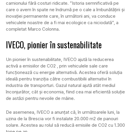
camionului fără costuri ridicate. ”Istoria semnificativă pe
care o avem în spate ne îndrumă pe o cale a îmbunătățirii și
inovației permanente care, în următorii ani, va conduce
vehiculele noastre de a fi mai ecologice ca niciodată”, a
completat Marco Colonna.
IVECO, pionier în sustenabilitate
Un pionier în sustenabilitate, IVECO ajută la reducerea
activă a emisiilor de CO2 , prin vehiculele sale care
funcționează cu energie alternativă. Acestea oferă soluția
ideală pentru tranziția către combustibilii alternativi în
industria de transporturi. Gazul natural ajută atât mediul
înconjurător, cât și economia, fiind cea mai eficientă soluție
de astăzi pentru nevoile de mâine.
De asemenea, IVECO a anunțat că, în următoarele luni, la
uzina de la Brescia vor fi instalate 20.000 m2 de panouri
solare. Acestea au rolul să reducă emisiile de CO2 cu 1.300
tone pe an.