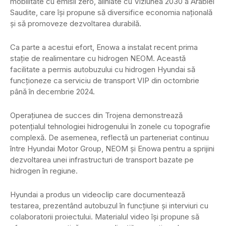
mobilitate cu emisii zero, aliniate cu Viziunea 2030 a Arabiei
Saudite, care își propune să diversifice economia națională
și să promoveze dezvoltarea durabilă.
Ca parte a acestui efort, Enowa a instalat recent prima
stație de realimentare cu hidrogen NEOM. Această
facilitate a permis autobuzului cu hidrogen Hyundai să
funcționeze ca serviciu de transport VIP din octombrie
până în decembrie 2024.
Operațiunea de succes din Trojena demonstrează
potențialul tehnologiei hidrogenului în zonele cu topografie
complexă. De asemenea, reflectă un parteneriat continuu
între Hyundai Motor Group, NEOM și Enowa pentru a sprijini
dezvoltarea unei infrastructuri de transport bazate pe
hidrogen în regiune.
Hyundai a produs un videoclip care documentează
testarea, prezentând autobuzul în funcțiune și interviuri cu
colaboratorii proiectului. Materialul video își propune să