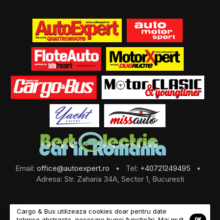
Email:
office@autoexpert.ro
• Tel:
+40721249495
•
Adresa: Str. Zaharia 34A, Sector 1, Bucuresti
Cargo & Bus utilizeaza cookies doar pentru date
OK
tehnice abstracte, necesare bunei funcțioări. Mai mult