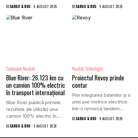
reuniunea online...
rutiere,...
DE
CARGO & BUS
6 AUGUST 2026
DE
CARGO & BUS
5 AUGUST 2026
Camioane
Noutati
Noutati
Tehnologie
Blue River: 26.123 km cu
Proiectul Revoy prinde
un camion 100% electric
contur
în transport internațional
Prin integrarea bateriilor și a
unei axe motrice electrice
Blue River publică primele
într-o remorcă tandem...
rezultate ale utilizării unui
camion 100% electric în...
DE
CARGO & BUS
4 AUGUST 2026
DE
CARGO & BUS
5 AUGUST 2026