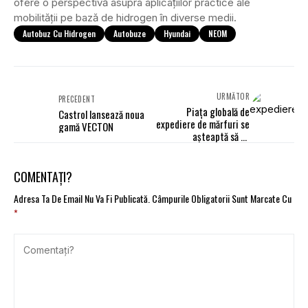
ofere o perspectivă asupra aplicațiilor practice ale
mobilității pe bază de hidrogen în diverse medii.
Autobuz Cu Hidrogen
Autobuze
Hyundai
NEOM
URMĂTOR
PRECEDENT
Piața globală de
Castrol lansează noua
expediere de mărfuri se
gamă VECTON
așteaptă să se
contracte în 2025
COMENTAȚI?
Adresa Ta De Email Nu Va Fi Publicată.
Câmpurile Obligatorii Sunt Marcate Cu
*