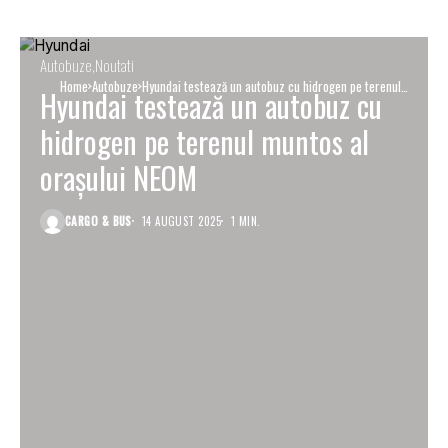
Autobuze
Noutati
Home
Autobuze
Hyundai testează un autobuz cu hidrogen pe terenul
Hyundai testează un autobuz cu
muntos al orașului NEOM
hidrogen pe terenul muntos al
orașului NEOM
CARGO & BUS
14 AUGUST 2025
1 MIN.