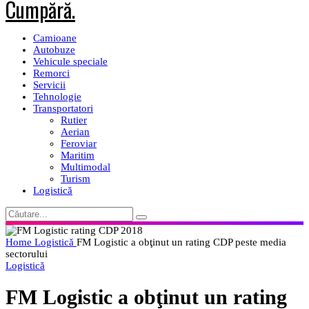
Camioane
Autobuze
Vehicule speciale
Remorci
Servicii
Tehnologie
Transportatori
Rutier
Aerian
Feroviar
Maritim
Multimodal
Turism
Logistică
Home
Logistică
FM Logistic a obţinut un rating CDP peste media
sectorului
Logistică
FM Logistic a obţinut un rating