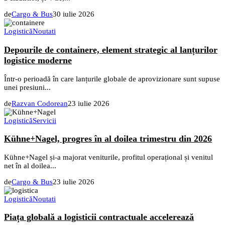
de
Cargo & Bus
30 iulie 2026
Logistică
Noutati
Depourile de containere, element strategic al lanțurilor
logistice moderne
Într-o perioadă în care lanțurile globale de aprovizionare sunt supuse
unei presiuni...
de
Razvan Codorean
23 iulie 2026
Logistică
Servicii
Kühne+Nagel, progres în al doilea trimestru din 2026
Kühne+Nagel și-a majorat veniturile, profitul operațional și venitul
net în al doilea...
de
Cargo & Bus
23 iulie 2026
Logistică
Noutati
Piața globală a logisticii contractuale accelerează