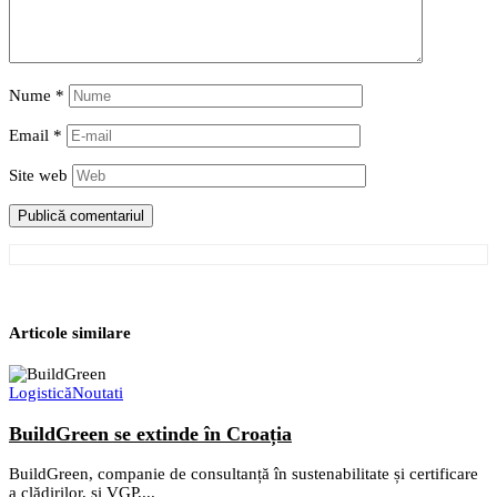
Nume
*
Email
*
Site web
Articole similare
Logistică
Noutati
BuildGreen se extinde în Croația
BuildGreen, companie de consultanță în sustenabilitate și certificare
a clădirilor, și VGP,...