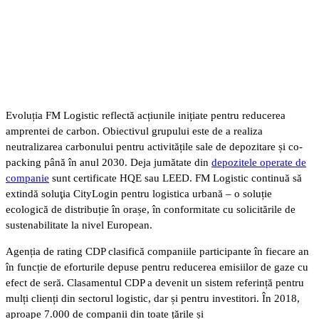
Evoluția FM Logistic reflectă acțiunile inițiate pentru reducerea
amprentei de carbon. Obiectivul grupului este de a realiza
neutralizarea carbonului pentru activitățile sale de depozitare și co-
packing până în anul 2030. Deja jumătate din
depozitele operate de
companie
sunt certificate HQE sau LEED. FM Logistic continuă să
extindă soluţia CityLogin pentru logistica urbană – o soluție
ecologică de distribuție în orașe, în conformitate cu solicitările de
sustenabilitate la nivel European.
Agenția de rating CDP clasifică companiile participante în fiecare an
în funcție de eforturile depuse pentru reducerea emisiilor de gaze cu
efect de seră. Clasamentul CDP a devenit un sistem referință pentru
mulți clienți din sectorul logistic, dar și pentru investitori. În 2018,
aproape 7.000 de companii din toate țările și