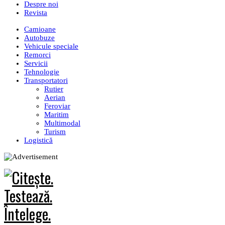
Despre noi
Revista
Camioane
Autobuze
Vehicule speciale
Remorci
Servicii
Tehnologie
Transportatori
Rutier
Aerian
Feroviar
Maritim
Multimodal
Turism
Logistică