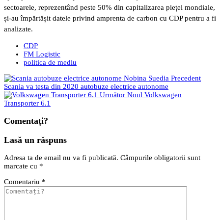
sectoarele, reprezentând peste 50% din capitalizarea pieței mondiale,
și-au împărtășit datele privind amprenta de carbon cu CDP pentru a fi
analizate.
CDP
FM Logistic
politica de mediu
Precedent
Scania va testa din 2020 autobuze electrice autonome
Următor
Noul Volkswagen
Transporter 6.1
Comentați?
Lasă un răspuns
Adresa ta de email nu va fi publicată.
Câmpurile obligatorii sunt
marcate cu
*
Comentariu
*