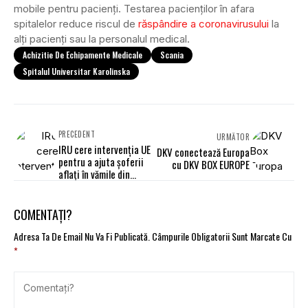
mobile pentru pacienți. Testarea pacienților în afara
spitalelor reduce riscul de
răspândire a coronavirusului
la
alți pacienți sau la personalul medical.
Achizitie De Echipamente Medicale
Scania
Spitalul Universitar Karolinska
PRECEDENT
URMĂTOR
IRU cere intervenția UE
DKV conectează Europa
pentru a ajuta șoferii
cu DKV BOX EUROPE
aflați în vămile din
Turcia
COMENTAȚI?
Adresa Ta De Email Nu Va Fi Publicată.
Câmpurile Obligatorii Sunt Marcate Cu
*