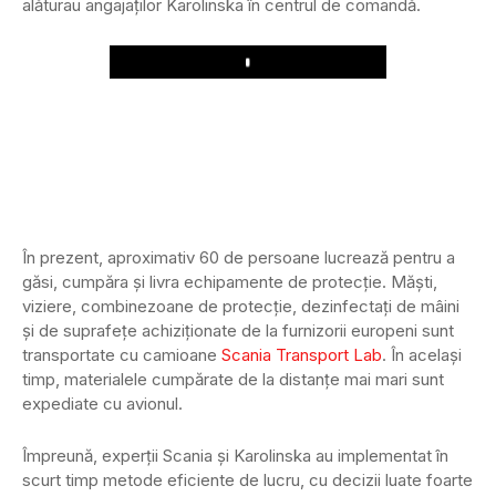
alăturau angajaților Karolinska în centrul de comandă.
Play
În prezent, aproximativ 60 de persoane lucrează pentru a
găsi, cumpăra și livra echipamente de protecție. Măști,
viziere, combinezoane de protecție, dezinfectați de mâini
și de suprafețe achiziționate de la furnizorii europeni sunt
transportate cu camioane
Scania Transport Lab
. În același
timp, materialele cumpărate de la distanțe mai mari sunt
expediate cu avionul.
Împreună, experții Scania și Karolinska au implementat în
scurt timp metode eficiente de lucru, cu decizii luate foarte