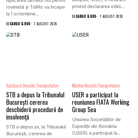
Aplicarea tarifelor noi pentru
privind declararea stării...
rovinietă și TollRo va începe
la 1 octombrie...
DE
CARGO & BUS
7 AUGUST 2026
DE
CARGO & BUS
7 AUGUST 2026
Autobuze
Noutati
Transportatori
Maritim
Noutati
Transportatori
STB a depus la Tribunalul
USER a participat la
București cererea
reuniunea FIATA Working
deschiderii procedurii de
Group Sea
insolvență
Uniunea Societăților de
Expediții din România
STB a depus joi, la Tribunalul
(USER) a participat la
Bucureşti, cererea de