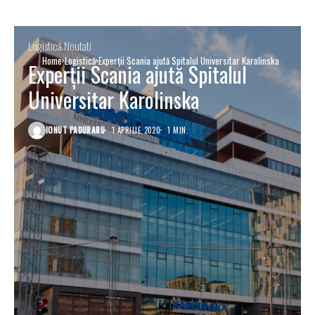
Logistică
Noutati
Home
Logistică
Experții Scania ajută Spitalul Universitar Karolinska
Experții Scania ajută Spitalul
Universitar Karolinska
IONUT PADURARU
1 APRILIE 2020
1 MIN.