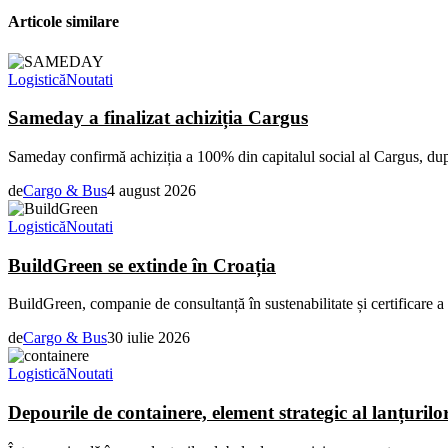
Articole similare
Logistică
Noutati
Sameday a finalizat achiziția Cargus
Sameday confirmă achiziția a 100% din capitalul social al Cargus, dup
de
Cargo & Bus
4 august 2026
Logistică
Noutati
BuildGreen se extinde în Croația
BuildGreen, companie de consultanță în sustenabilitate și certificare a c
de
Cargo & Bus
30 iulie 2026
Logistică
Noutati
Depourile de containere, element strategic al lanțurilo