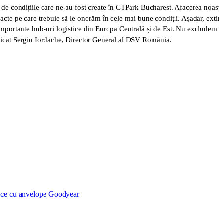
e condițiile care ne-au fost create în CTPark Bucharest. Afacerea noastră
racte pe care trebuie să le onorăm în cele mai bune condiții. Așadar, exti
portante hub-uri logistice din Europa Centrală și de Est. Nu excludem înch
explicat Sergiu Iordache, Director General al DSV România.
ace cu anvelope Goodyear