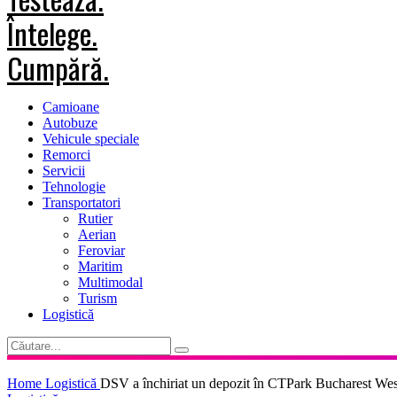
Camioane
Autobuze
Vehicule speciale
Remorci
Servicii
Tehnologie
Transportatori
Rutier
Aerian
Feroviar
Maritim
Multimodal
Turism
Logistică
Home
Logistică
DSV a închiriat un depozit în CTPark Bucharest Wes