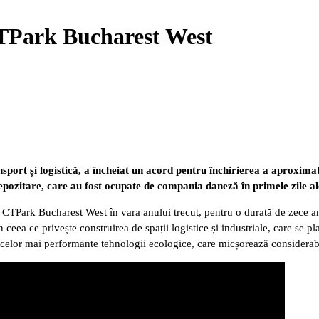
CTPark Bucharest West
ransport și logistică, a încheiat un acord pentru închirierea a apro
depozitare, care au fost ocupate de compania daneză în primele zile ale
TPark Bucharest West în vara anului trecut, pentru o durată de zece ani, ș
n ceea ce privește construirea de spații logistice și industriale, care se p
 celor mai performante tehnologii ecologice, care micșorează considera