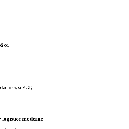
ă ce...
lădirilor, și VGP,...
r logistice moderne