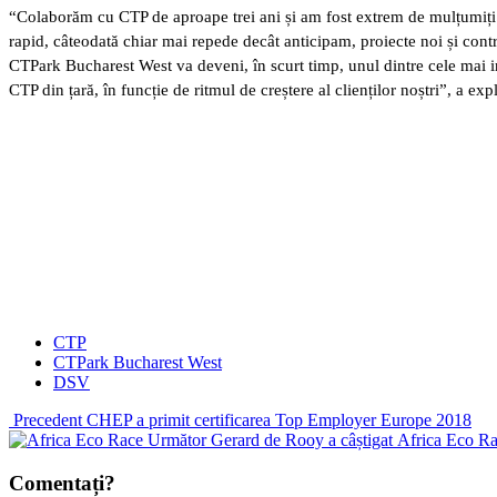
“Colaborăm cu CTP de aproape trei ani și am fost extrem de mulțumiți d
rapid, câteodată chiar mai repede decât anticipam, proiecte noi și cont
CTPark Bucharest West va deveni, în scurt timp, unul dintre cele mai im
CTP din țară, în funcție de ritmul de creștere al clienților noștri”, a 
CTP
CTPark Bucharest West
DSV
Precedent
CHEP a primit certificarea Top Employer Europe 2018
Următor
Gerard de Rooy a câștigat Africa Eco R
Comentați?