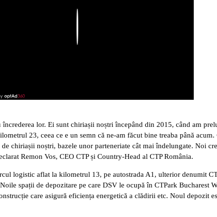
Play
încrederea lor. Ei sunt chiriașii noștri începând din 2015, când am prel
kilometrul 23, ceea ce e un semn că ne-am făcut bine treaba până acum. C
de chiriașii noștri, bazele unor parteneriate cât mai îndelungate. Noi cre
”, a declarat Remon Vos, CEO CTP și Country-Head al CTP România.
rcul logistic aflat la kilometrul 13, pe autostrada A1, ulterior denumit
e. Noile spații de depozitare pe care DSV le ocupă în CTPark Bucharest We
nstrucție care asigură eficiența energetică a clădirii etc. Noul depozit e