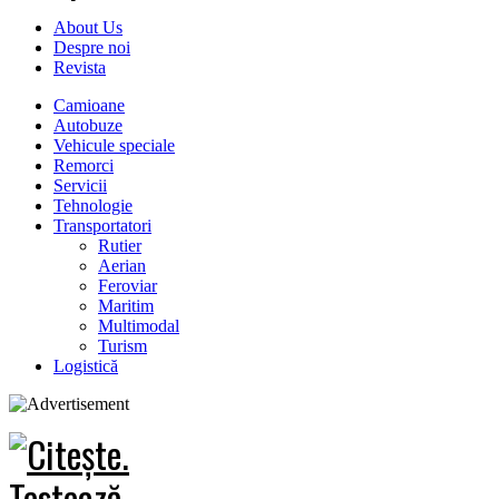
About Us
Despre noi
Revista
Camioane
Autobuze
Vehicule speciale
Remorci
Servicii
Tehnologie
Transportatori
Rutier
Aerian
Feroviar
Maritim
Multimodal
Turism
Logistică