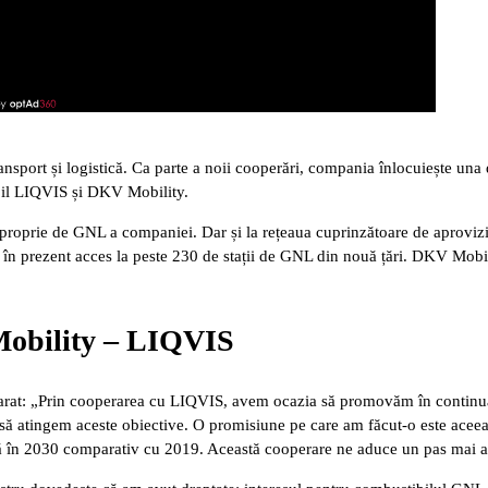
ansport și logistică. Ca parte a noii cooperări, compania înlocuiește una 
bil LIQVIS și DKV Mobility.
a proprie de GNL a companiei. Dar și la rețeaua cuprinzătoare de aprovi
 prezent acces la peste 230 de stații de GNL din nouă țări. DKV Mobili
Mobility – LIQVIS
rat: „Prin cooperarea cu LIQVIS, avem ocazia să promovăm în continuar
 să atingem aceste obiective. O promisiune pe care am făcut-o este aceea 
ână în 2030 comparativ cu 2019. Această cooperare ne aduce un pas mai 