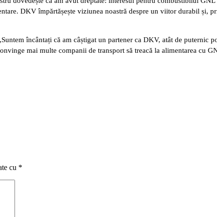
 dovedește că am avut dreptate: interesul pentru combustibilul GNL cre
imentare. DKV împărtășește viziunea noastră despre un viitor durabil și, pr
tem încântați că am câștigat un partener ca DKV, atât de puternic poziț
em convinge mai multe companii de transport să treacă la alimentarea cu G
ate cu
*