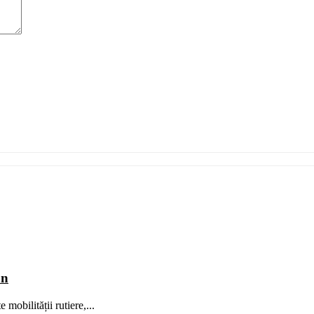
an
mobilității rutiere,...