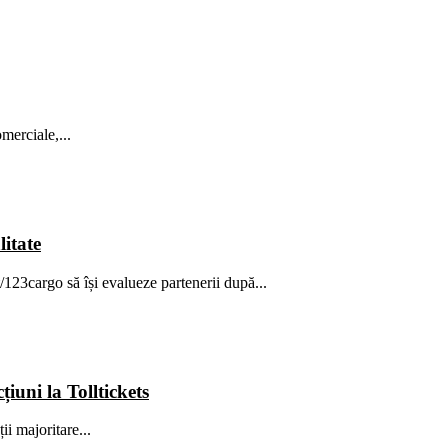
merciale,...
itate
/123cargo să își evalueze partenerii după...
iuni la Tolltickets
i majoritare...