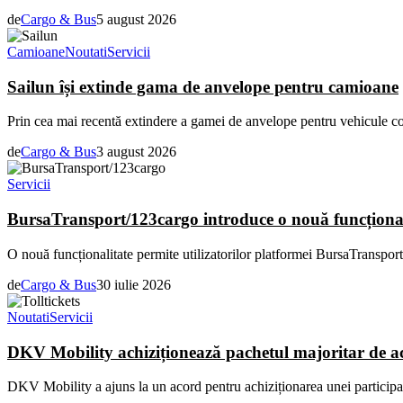
de
Cargo & Bus
5 august 2026
Camioane
Noutati
Servicii
Sailun își extinde gama de anvelope pentru camioane
Prin cea mai recentă extindere a gamei de anvelope pentru vehicule co
de
Cargo & Bus
3 august 2026
Servicii
BursaTransport/123cargo introduce o nouă funcțional
O nouă funcționalitate permite utilizatorilor platformei BursaTransport
de
Cargo & Bus
30 iulie 2026
Noutati
Servicii
DKV Mobility achiziționează pachetul majoritar de acț
DKV Mobility a ajuns la un acord pentru achiziționarea unei participați