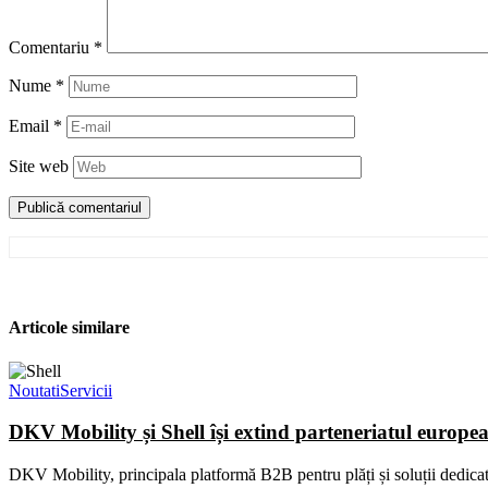
Comentariu
*
Nume
*
Email
*
Site web
Articole similare
Noutati
Servicii
DKV Mobility și Shell își extind parteneriatul europe
DKV Mobility, principala platformă B2B pentru plăți și soluții dedicate 