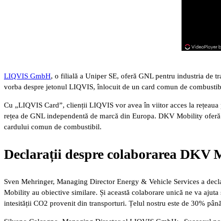
LIQVIS GmbH
, o filială a Uniper SE, oferă GNL pentru industria de tr
vorba despre jetonul LIQVIS, înlocuit de un card comun de combusti
Cu „LIQVIS Card”, clienții LIQVIS vor avea în viitor acces la rețeau
rețea de GNL independentă de marcă din Europa. DKV Mobility oferă în
cardului comun de combustibil.
Declarații despre colaborarea DKV 
Sven Mehringer, Managing Director Energy & Vehicle Services a decla
Mobility au obiective similare. Și această colaborare unică ne va ajuta
intesității CO2 provenit din transporturi. Țelul nostru este de 30% p