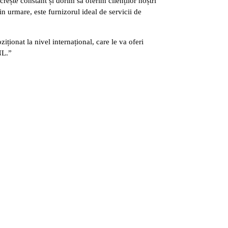
ște constant și dorim să oferim clienților noștri
in urmare, este furnizorul ideal de servicii de
ionat la nivel internațional, care le va oferi
NL.”