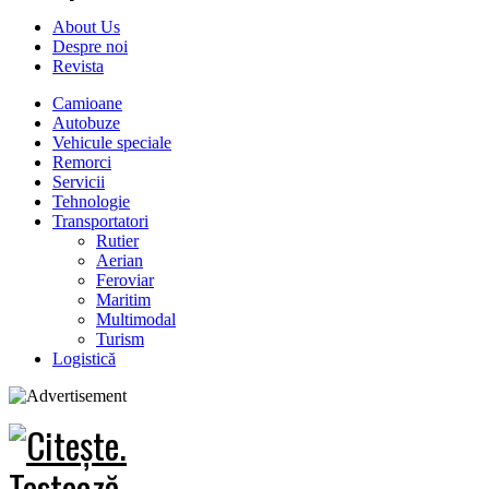
About Us
Despre noi
Revista
Camioane
Autobuze
Vehicule speciale
Remorci
Servicii
Tehnologie
Transportatori
Rutier
Aerian
Feroviar
Maritim
Multimodal
Turism
Logistică