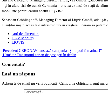
Silvano Calcagno, Managing Director al LIQVIS GmbH: „Succesul nostru
– și în afara țării de tranzit Germania – o rețea extinsă de stații de al
mobilitate pentru cardul nostru LIQVIS.”
Sebastian Gröblinghoff, Managing Director al Liqvis GmbH, adaugă: „Sun
clienților noștri acces la o infrastructură în creștere. Sperăm să put
card de alimentare
DKV Mobility
LIQVIS
Precedent
CERONAV lansează campania “Și tu poți fi marinar!”
Următor
Transportul aerian de pasageri în declin
Comentați?
Lasă un răspuns
Adresa ta de email nu va fi publicată.
Câmpurile obligatorii sunt marc