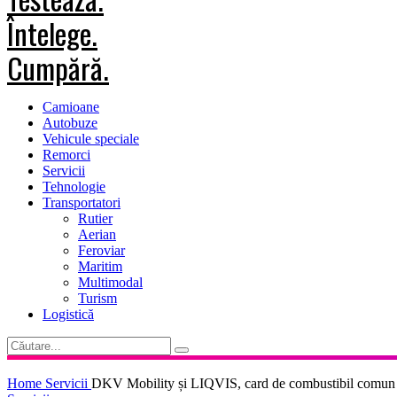
Camioane
Autobuze
Vehicule speciale
Remorci
Servicii
Tehnologie
Transportatori
Rutier
Aerian
Feroviar
Maritim
Multimodal
Turism
Logistică
Home
Servicii
DKV Mobility și LIQVIS, card de combustibil comun