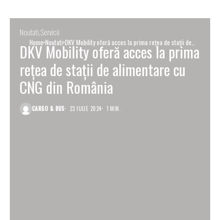
Noutati
Servicii
Home
Noutati
DKV Mobility oferă acces la prima rețea de stații de
DKV Mobility oferă acces la prima
alimentare cu CNG din România
rețea de stații de alimentare cu
CNG din România
CARGO & BUS
23 IULIE 2024
1 MIN.