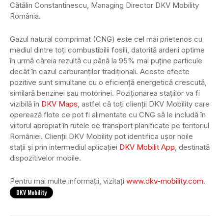
Cătălin Constantinescu, Managing Director DKV Mobility
România.
Gazul natural comprimat (CNG) este cel mai prietenos cu
mediul dintre toți combustibilii fosili, datorită arderii optime
în urmă căreia rezultă cu până la 95% mai puține particule
decât în cazul carburanților tradiționali. Aceste efecte
pozitive sunt simultane cu o eficiență energetică crescută,
similară benzinei sau motorinei. Poziționarea stațiilor va fi
vizibilă în
DKV Maps
, astfel că toți clienții DKV Mobility care
operează flote ce pot fi alimentate cu CNG să le includă în
viitorul apropiat în rutele de transport planificate pe teritoriul
României. Clienții DKV Mobility pot identifica ușor noile
stații și prin intermediul aplicației
DKV Mobilit App
, destinată
dispozitivelor mobile.
Pentru mai multe informații, vizitați
www.dkv-mobility.com
.
DKV Mobility