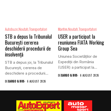
Autobuze
Noutati
Transportatori
Maritim
Noutati
Transportatori
STB a depus la Tribunalul
USER a participat la
București cererea
reuniunea FIATA Working
deschiderii procedurii de
Group Sea
insolvență
Uniunea Societăților de
Expediții din România
STB a depus joi, la Tribunalul
(USER) a participat la
Bucureşti, cererea de
reuniunea online...
deschidere a procedurii...
DE
CARGO & BUS
6 AUGUST 2026
DE
CARGO & BUS
6 AUGUST 2026