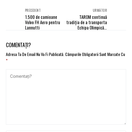
PRECEDENT
URMĂTOR
1.500 de camioane
TAROM continuă
Volvo FH Aero pentru
tradiția de a transporta
Lannutti
Echipa Olimpică a
României
COMENTAȚI?
Adresa Ta De Email Nu Va Fi Publicată.
Câmpurile Obligatorii Sunt Marcate Cu
*