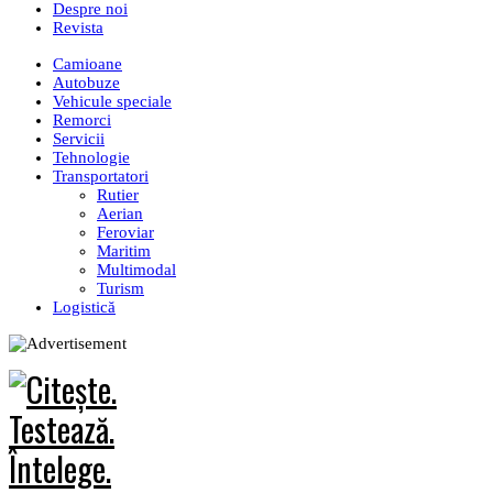
Despre noi
Revista
Camioane
Autobuze
Vehicule speciale
Remorci
Servicii
Tehnologie
Transportatori
Rutier
Aerian
Feroviar
Maritim
Multimodal
Turism
Logistică