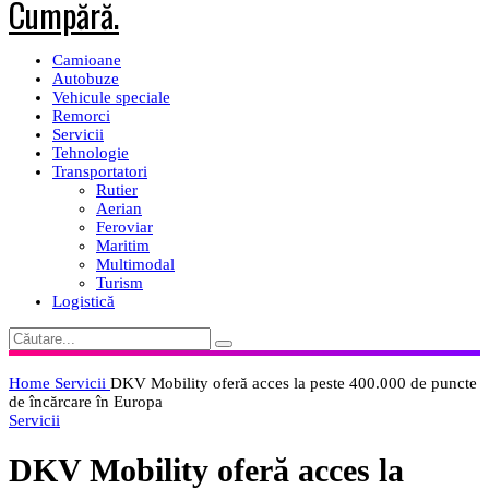
Camioane
Autobuze
Vehicule speciale
Remorci
Servicii
Tehnologie
Transportatori
Rutier
Aerian
Feroviar
Maritim
Multimodal
Turism
Logistică
Home
Servicii
DKV Mobility oferă acces la peste 400.000 de puncte
de încărcare în Europa
Servicii
DKV Mobility oferă acces la