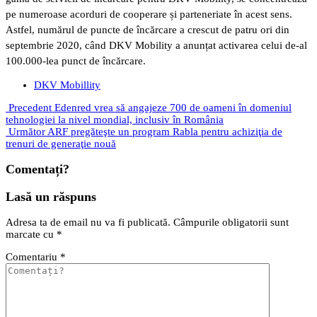
pe numeroase acorduri de cooperare și parteneriate în acest sens.
Astfel, numărul de puncte de încărcare a crescut de patru ori din
septembrie 2020, când DKV Mobility a anunțat activarea celui de-al
100.000-lea punct de încărcare.
DKV Mobillity
Precedent
Edenred vrea să angajeze 700 de oameni în domeniul
tehnologiei la nivel mondial, inclusiv în România
Următor
ARF pregăteşte un program Rabla pentru achiziţia de
trenuri de generaţie nouă
Comentați?
Lasă un răspuns
Adresa ta de email nu va fi publicată.
Câmpurile obligatorii sunt
marcate cu
*
Comentariu
*