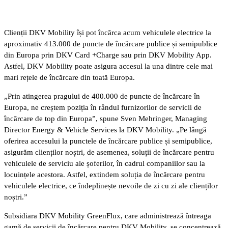
Clienții DKV Mobility își pot încărca acum vehiculele electrice la
aproximativ 413.000 de puncte de încărcare publice și semipublice
din Europa prin DKV Card +Charge sau prin DKV Mobility App.
Astfel, DKV Mobility poate asigura accesul la una dintre cele mai
mari rețele de încărcare din toată Europa.
„Prin atingerea pragului de 400.000 de puncte de încărcare în
Europa, ne creștem poziția în rândul furnizorilor de servicii de
încărcare de top din Europa”, spune Sven Mehringer, Managing
Director Energy & Vehicle Services la DKV Mobility. „Pe lângă
oferirea accesului la punctele de încărcare publice și semipublice,
asigurăm clienților noștri, de asemenea, soluții de încărcare pentru
vehiculele de serviciu ale șoferilor, în cadrul companiilor sau la
locuințele acestora. Astfel, extindem soluția de încărcare pentru
vehiculele electrice, ce îndeplinește nevoile de zi cu zi ale clienților
noștri.”
Subsidiara DKV Mobility GreenFlux, care administrează întreaga
gamă de servicii de încărcare pentru DKV Mobility, se concentrează