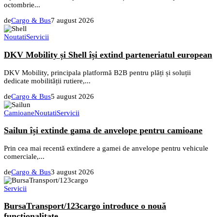
octombrie...
de
Cargo & Bus
7 august 2026
Noutati
Servicii
DKV Mobility și Shell își extind parteneriatul european
DKV Mobility, principala platformă B2B pentru plăți și soluții
dedicate mobilității rutiere,...
de
Cargo & Bus
5 august 2026
Camioane
Noutati
Servicii
Sailun își extinde gama de anvelope pentru camioane
Prin cea mai recentă extindere a gamei de anvelope pentru vehicule
comerciale,...
de
Cargo & Bus
3 august 2026
Servicii
BursaTransport/123cargo introduce o nouă
funcționalitate