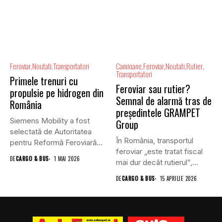
Feroviar
Noutati
Transportatori
Camioane
Feroviar
Noutati
Rutier
Transportatori
Primele trenuri cu
Feroviar sau rutier?
propulsie pe hidrogen din
Semnal de alarmă tras de
România
președintele GRAMPET
Siemens Mobility a fost
Group
selectată de Autoritatea
În România, transportul
pentru Reformă Feroviară
feroviar „este tratat fiscal
(ARF) din...
DE
CARGO & BUS
1 MAI 2026
mai dur decât rutierul”,
afirmă...
DE
CARGO & BUS
15 APRILIE 2026