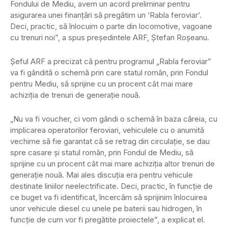
Fondului de Mediu, avem un acord preliminar pentru
asigurarea unei finanţări să pregătim un ‘Rabla feroviar’.
Deci, practic, să înlocuim o parte din locomotive, vagoane
cu trenuri noi”, a spus preşedintele ARF, Ştefan Roşeanu.
Şeful ARF a precizat că pentru programul „Rabla feroviar”
va fi gândită o schemă prin care statul român, prin Fondul
pentru Mediu, să sprijine cu un procent cât mai mare
achiziţia de trenuri de generaţie nouă.
„Nu va fi voucher, ci vom gândi o schemă în baza căreia, cu
implicarea operatorilor feroviari, vehiculele cu o anumită
vechime să fie garantat că se retrag din circulaţie, se dau
spre casare şi statul român, prin Fondul de Mediu, să
sprijine cu un procent cât mai mare achiziţia altor trenuri de
generaţie nouă. Mai ales discuţia era pentru vehicule
destinate liniilor neelectrificate. Deci, practic, în funcţie de
ce buget va fi identificat, încercăm să sprijinim înlocuirea
unor vehicule diesel cu unele pe baterii sau hidrogen, în
funcţie de cum vor fi pregătite proiectele”, a explicat el.