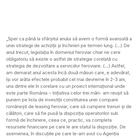
„Sper ca până la sfârşitul anului să avem o formă avansată a
unei strategii de achiziţii şi închirieri pe termen lung. (…) De
anul trecut, legislaţia în domeniul feroviar chiar ne cere
obligatoriu să existe o astfel de strategie corelată cu
strategia de dezvoltare a serviciilor feroviare. (…) Astfel,
am demarat anul acesta încă două măsuri care, e adevărat,
îşi vor arăta efectele probabil cel mai devreme în 2-3 ani,
una dintre ele în corelare cu un proiect internaţional unde
este parte România – Iniţiativa celor trei mări- am reuşit să
punem pe lista de investiţii constituirea unei companii
româneşti de leasing feroviar, care să cumpere trenuri şi de
călători, care să fie pusă la dispoziţia operatorilor sub
formă de închiriere, ceea ce, practic, va completa
resursele financiare pe care le are statul la dispoziţie. De
asemenea, în discuţiile pe care le-am avut cu Agenţia