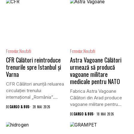
Feroviar
Noutati
Feroviar
Noutati
CFR Călători reintroduce
Astra Vagoane Călători
trenurile spre Istanbul și
urmează să producă
Varna
vagoane militare
medicale pentru NATO
CFR Călători anunță reluarea
circulației trenului
Fabrica Astra Vagoane
internațional „România”.
Călători din Arad produce
Acesta care va asigura,...
vagoane militare pentru
DE
CARGO & BUS
28 MAI 2026
NATO, iar...
DE
CARGO & BUS
18 MAI 2026