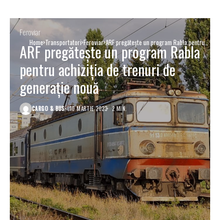
Feroviar
Home
Transportatori
Feroviar
ARF pregăteşte un program Rabla pentru
ARF pregăteşte un program Rabla
achiziţia de trenuri de generaţie nouă
pentru achiziţia de trenuri de
generaţie nouă
CARGO & BUS
10 MARTIE 2023
2 MIN.