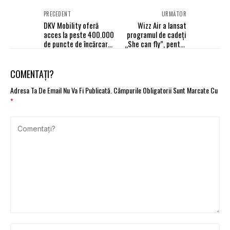
PRECEDENT
URMĂTOR
DKV Mobility oferă
Wizz Air a lansat
acces la peste 400.000
programul de cadeţi
de puncte de încărcare
„She can fly”, pentru
în Europa
femeile ce vor să devină
pilot
COMENTAȚI?
Adresa Ta De Email Nu Va Fi Publicată.
Câmpurile Obligatorii Sunt Marcate Cu
*