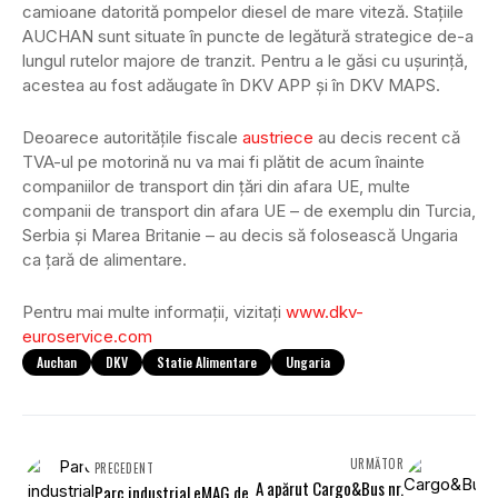
camioane datorită pompelor diesel de mare viteză. Stațiile
AUCHAN sunt situate în puncte de legătură strategice de-a
lungul rutelor majore de tranzit. Pentru a le găsi cu ușurință,
acestea au fost adăugate în DKV APP și în DKV MAPS.
Deoarece autoritățile fiscale
austriece
au decis recent că
TVA-ul pe motorină nu va mai fi plătit de acum înainte
companiilor de transport din țări din afara UE, multe
companii de transport din afara UE – de exemplu din Turcia,
Serbia și Marea Britanie – au decis să folosească Ungaria
ca țară de alimentare.
Pentru mai multe informații, vizitați
www.dkv-
euroservice.com
Auchan
DKV
Statie Alimentare
Ungaria
URMĂTOR
PRECEDENT
A apărut Cargo&Bus nr.
Parc industrial eMAG de