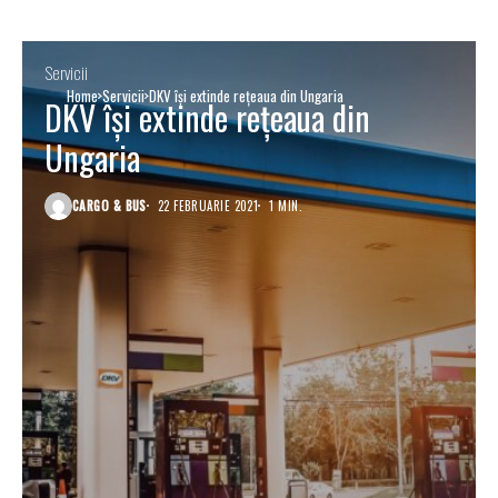
Servicii
Home
Servicii
DKV își extinde rețeaua din Ungaria
DKV își extinde rețeaua din
Ungaria
CARGO & BUS
22 FEBRUARIE 2021
1 MIN.