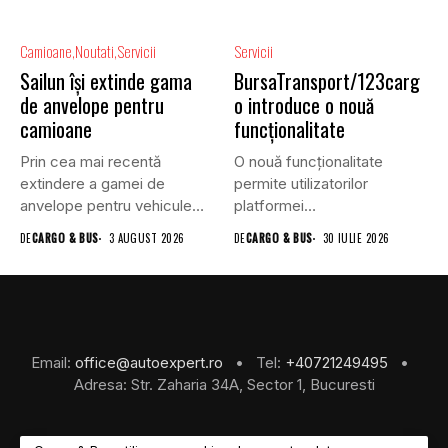
Camioane
Noutati
Servicii
Servicii
Sailun își extinde gama
BursaTransport/123carg
de anvelope pentru
o introduce o nouă
camioane
funcționalitate
Prin cea mai recentă
O nouă funcționalitate
extindere a gamei de
permite utilizatorilor
anvelope pentru vehicule
platformei
comerciale,...
BursaTransport/123cargo să
DE
CARGO & BUS
3 AUGUST 2026
DE
CARGO & BUS
30 IULIE 2026
își evalueze partenerii
după...
Email:
office@autoexpert.ro
• Tel:
+40721249495
•
Adresa: Str. Zaharia 34A, Sector 1, Bucuresti