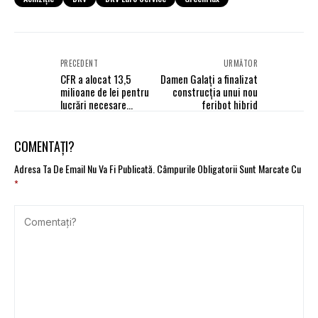
PRECEDENT
URMĂTOR
CFR a alocat 13,5
Damen Galați a finalizat
milioane de lei pentru
construcția unui nou
lucrări necesare
feribot hibrid
ridicării restricţiilor de
viteză
COMENTAȚI?
Adresa Ta De Email Nu Va Fi Publicată.
Câmpurile Obligatorii Sunt Marcate Cu
*