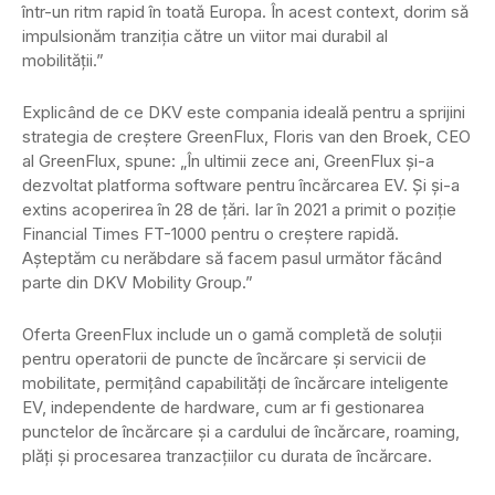
într-un ritm rapid în toată Europa. În acest context, dorim să
impulsionăm tranziția către un viitor mai durabil al
mobilității.”
Explicând de ce DKV este compania ideală pentru a sprijini
strategia de creștere GreenFlux, Floris van den Broek, CEO
al GreenFlux, spune: „În ultimii zece ani, GreenFlux și-a
dezvoltat platforma software pentru încărcarea EV. Și și-a
extins acoperirea în 28 de țări. Iar în 2021 a primit o poziție
Financial Times FT-1000 pentru o creștere rapidă.
Așteptăm cu nerăbdare să facem pasul următor făcând
parte din DKV Mobility Group.”
Oferta GreenFlux include un o gamă completă de soluții
pentru operatorii de puncte de încărcare și servicii de
mobilitate, permițând capabilități de încărcare inteligente
EV, independente de hardware, cum ar fi gestionarea
punctelor de încărcare și a cardului de încărcare, roaming,
plăți și procesarea tranzacțiilor cu durata de încărcare.