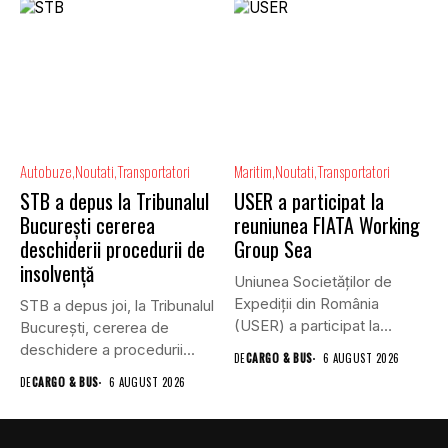
Autobuze
Noutati
Transportatori
Maritim
Noutati
Transportatori
STB a depus la Tribunalul
USER a participat la
București cererea
reuniunea FIATA Working
deschiderii procedurii de
Group Sea
insolvență
Uniunea Societăților de
Expediții din România
STB a depus joi, la Tribunalul
(USER) a participat la
Bucureşti, cererea de
reuniunea online...
deschidere a procedurii...
DE
CARGO & BUS
6 AUGUST 2026
DE
CARGO & BUS
6 AUGUST 2026