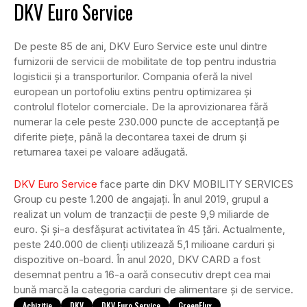
DKV Euro Service
De peste 85 de ani, DKV Euro Service este unul dintre
furnizorii de servicii de mobilitate de top pentru industria
logisticii și a transporturilor. Compania oferă la nivel
european un portofoliu extins pentru optimizarea și
controlul flotelor comerciale. De la aprovizionarea fără
numerar la cele peste 230.000 puncte de acceptanță pe
diferite piețe, până la decontarea taxei de drum și
returnarea taxei pe valoare adăugată.
DKV Euro Service
face parte din DKV MOBILITY SERVICES
Group cu peste 1.200 de angajați. În anul 2019, grupul a
realizat un volum de tranzacții de peste 9,9 miliarde de
euro. Și și-a desfășurat activitatea în 45 țări. Actualmente,
peste 240.000 de clienți utilizează 5,1 milioane carduri și
dispozitive on-board. În anul 2020, DKV CARD a fost
desemnat pentru a 16-a oară consecutiv drept cea mai
bună marcă la categoria carduri de alimentare și de service.
Achiziție
DKV
DKV Euro Service
GreenFlux