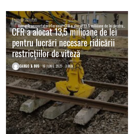
Feroviar
Noutati
Home
Transportatori
Feroviar
CFR a alocat 13,5 milioane de lei pentru
CFR a alocat 13,5 milioane de lei
lucrări necesare ridicării restricţiilor de
viteză
pentru lucrări necesare ridicării
restricţiilor de viteză
CARGO & BUS
16 IUNIE 2021
3 MIN.