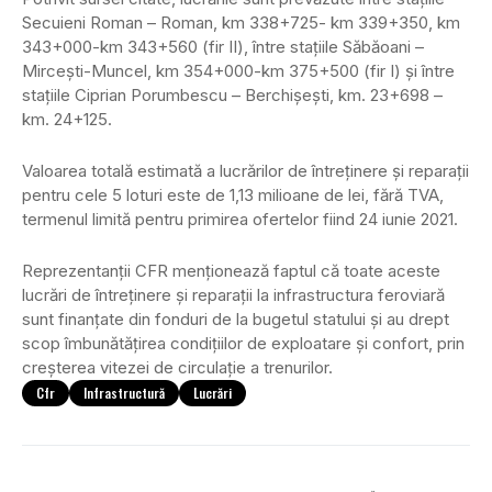
Secuieni Roman – Roman, km 338+725- km 339+350, km
343+000-km 343+560 (fir II), între staţiile Săbăoani –
Mirceşti-Muncel, km 354+000-km 375+500 (fir I) şi între
staţiile Ciprian Porumbescu – Berchişeşti, km. 23+698 –
km. 24+125.
Valoarea totală estimată a lucrărilor de întreţinere şi reparaţii
pentru cele 5 loturi este de 1,13 milioane de lei, fără TVA,
termenul limită pentru primirea ofertelor fiind 24 iunie 2021.
Reprezentanţii CFR menţionează faptul că toate aceste
lucrări de întreţinere şi reparaţii la infrastructura feroviară
sunt finanţate din fonduri de la bugetul statului şi au drept
scop îmbunătăţirea condiţiilor de exploatare şi confort, prin
creşterea vitezei de circulaţie a trenurilor.
Cfr
Infrastructură
Lucrări