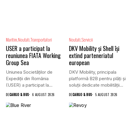
Maritim
Noutati
Transportatori
Noutati
Servicii
USER a participat la
DKV Mobility și Shell își
reuniunea FIATA Working
extind parteneriatul
Group Sea
european
Uniunea Societăților de
DKV Mobility, principala
Expediții din România
platformă B2B pentru plăți și
(USER) a participat la
soluții dedicate mobilității
reuniunea online...
rutiere,...
DE
CARGO & BUS
6 AUGUST 2026
DE
CARGO & BUS
5 AUGUST 2026