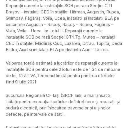
Reparaţii curente la instalaţiile SCB pe raza Secţiei CT1
Braşov – instalaţii CED în staţiile: Hărman, Augustin, Rupea,
Ghimbav, Făgăraş, Voila, Ucea, instalaţii şi instalaţii BLA pe
distanţele Augustin – Racoş, Racoş – Rupea, Făgăraş –
Voila, Voila – Ucea, iar Lotul II: Reparaţii curente la
instalaţiile SCB pe rază Secţiei CT4 Tg. Mureş – instalaţii
CED în staţiile: Mădăraş Ciuc, Lazarea, Ditrau, Topliţa, Deda
Bistra, Aiud şi instalaţii BLA pe distanţa Aiud – Unirea.
Valoarea totală estimată a lucrărilor de reparaţii curente la
instalaţiile SCB pentru cele 2 loturi este de 1,34 de milioane
de lei, fără TVA, termenul limită pentru primirea ofertelor
fiind 9 iulie 2021
Sucursala Regională CF Iaşi (SRCF Iaşi) a mai lansat 3
licitaţii pentru execuţia lucrărilor de întreţinere şi reparaţii şi
sudură electrică, prin înlocuirea traverselor şi a şinelor
defecte, pe intervale de staţii.
Potrivit sursei citate, lucrările sunt prevăzute între staţiile