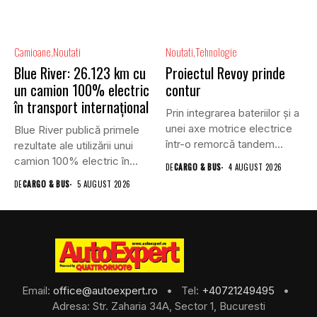
Camioane
Noutati
Noutati
Tehnologie
Blue River: 26.123 km cu
Proiectul Revoy prinde
un camion 100% electric
contur
în transport internațional
Prin integrarea bateriilor și a
unei axe motrice electrice
Blue River publică primele
într-o remorcă tandem...
rezultate ale utilizării unui
camion 100% electric în...
DE
CARGO & BUS
4 AUGUST 2026
DE
CARGO & BUS
5 AUGUST 2026
Email:
office@autoexpert.ro
• Tel:
+40721249495
•
Adresa: Str. Zaharia 34A, Sector 1, Bucuresti