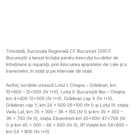
Totodată, Sucursala Regională CF Bucureşti (SRCF
Bucureşti) a lansat licitaţia pentru execuţia lucrărilor de
întreţinere şi reparaţii, prin înlocuirea aparatelor de cale şi a
traverselor, în staţii şi pe intervale de staţii.
Astfel, lucrările vizează Lotul I: Chiajna – Grădinari, km
10+600 – 12+500 (fir I+II), Lotul II: Bucureştii Noi – Chiajna
km 4+400-12+500 (fir I+II), Grădinari cap X (fir I+II),
Grădinari cap Y, km 24 + 000-26+100 (fir I) şi Lotul III: staţia
Vadu Lat, km 35 + 300 – 38 + 150 (fir I) şi km 35 + 300 –
36 + 700 (fir II), staţia Zăvestreni km 45+000-47+700 (fir
I) şi km 45 + 000 – 46 + 600 (fir II), R1 Videle km 54+600 –
km 54 + 800 (fir I+II)