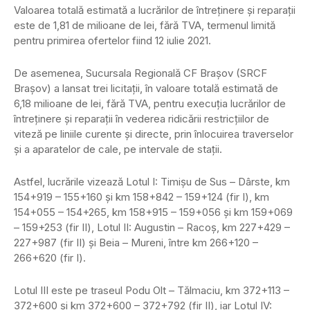
Valoarea totală estimată a lucrărilor de întreţinere şi reparaţii
este de 1,81 de milioane de lei, fără TVA, termenul limită
pentru primirea ofertelor fiind 12 iulie 2021.
De asemenea, Sucursala Regională CF Braşov (SRCF
Braşov) a lansat trei licitaţii, în valoare totală estimată de
6,18 milioane de lei, fără TVA, pentru execuţia lucrărilor de
întreţinere şi reparaţii în vederea ridicării restricţiilor de
viteză pe liniile curente şi directe, prin înlocuirea traverselor
şi a aparatelor de cale, pe intervale de staţii.
Astfel, lucrările vizează Lotul I: Timişu de Sus – Dârste, km
154+919 – 155+160 şi km 158+842 – 159+124 (fir I), km
154+055 – 154+265, km 158+915 – 159+056 şi km 159+069
– 159+253 (fir II), Lotul II: Augustin – Racoş, km 227+429 –
227+987 (fir II) şi Beia – Mureni, între km 266+120 –
266+620 (fir I).
Lotul III este pe traseul Podu Olt – Tălmaciu, km 372+113 –
372+600 şi km 372+600 – 372+792 (fir II), iar Lotul IV: