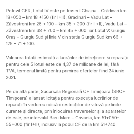
Potrivit CFR, Lotul IV este pe traseul Chiajna – Grădinari km
18+050 – km 18 +150 (fir I+II), Gradinari – Vadu Lat –
Zăvestreni km 26 + 100 – km 35 + 300 (fir I +II), Vadu Lat –
Zăvestreni km 38 + 700 – km 45 + 000, iar Lotul V: Giurgiu
Oraş – Giurgiu Sud şi linia V din staţia Giurgiu Sud km 66 +
125 – 71 + 100.
Valoarea totală estimată a lucrărilor de întreţinere şi reparaţii
pentru cele 5 loturi este de 4,37 de milioane de lei, fără
TVA, termenul limită pentru primirea ofertelor fiind 24 iunie
2021.
Pe de altă parte, Sucursala Regională CF Timişoara (SRCF
Timişoara) a lansat licitaţia pentru execuţia lucrărilor de
reparaţii în vederea ridicării restricţiilor de viteză pe liniile
curente şi directe, prin înlocuirea traverselor şi a aparatelor
de cale, pe intervalul Baru Mare – Crivadia, km 51+050-
55+000 (fir I+II), inclusiv la podul CF de la km 51+740.