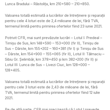
Lunca Bradului – Răstoliţa, km 210+580 – 210+850.
Valoarea totală estimată a lucrărilor de întreţinere şi reparaţii
pentru cele 4 loturi este de 2,4 milioane de lei, fără TVA,
termenul limită pentru primirea ofertelor fiind 23 iunie 2021.
Potrivit CFR, mai sunt prevăzute lucrări – Lotul I: Predeal –
Timişu de Sus, km 148+590 – 153+000 (fir II), Timişu de
Sus – Dârste, km 155+202 – 160+381 (fir I) şi Timişu de Sus
– Dârste, km 154+900 – 155+065 (fir II), Lotul II: Tălmaciu –
Sibiu Gr. Şelimbăr, km 378+450 şi km 382+200 (fir II) şi
Lotul III: Lunca de Sus – Livezi Ciuc, km 128+000 –
128+405.
Valoarea totală estimată a lucrărilor de întreţinere şi reparaţii
pentru cele 3 loturi este de 2,43 de milioane de lei, fără
TVA, termenul limită pentru primirea ofertelor fiind 12 iulie
2021.
Pe de altă parte, CFR mai precizează că Lotul I prevede