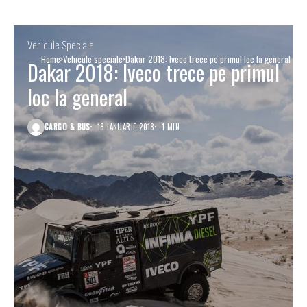
Vehicule Speciale
Home
Vehicule speciale
Dakar 2018: Iveco trece pe primul loc la general
Dakar 2018: Iveco trece pe primul
loc la general
CARGO & BUS
18 IANUARIE 2018
1 MIN.