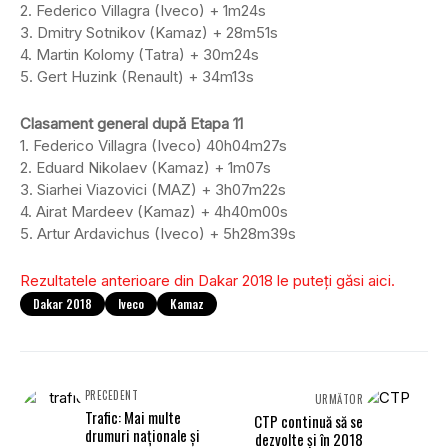
2. Federico Villagra (Iveco) + 1m24s
3. Dmitry Sotnikov (Kamaz) + 28m51s
4. Martin Kolomy (Tatra) + 30m24s
5. Gert Huzink (Renault) + 34m13s
Clasament general după Etapa 11
1. Federico Villagra (Iveco) 40h04m27s
2. Eduard Nikolaev (Kamaz) + 1m07s
3. Siarhei Viazovici (MAZ) + 3h07m22s
4. Airat Mardeev (Kamaz) + 4h40m00s
5. Artur Ardavichus (Iveco) + 5h28m39s
Rezultatele anterioare din Dakar 2018 le puteți găsi aici.
Dakar 2018
Iveco
Kamaz
PRECEDENT
URMĂTOR
Trafic: Mai multe
CTP continuă să se
drumuri naționale și
dezvolte și în 2018