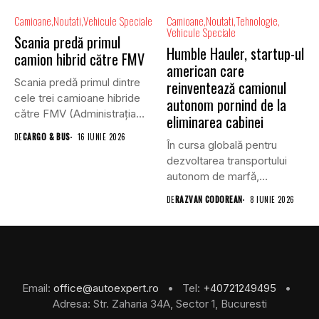
Camioane
Noutati
Vehicule Speciale
Camioane
Noutati
Tehnologie
Vehicule Speciale
Scania predă primul
Humble Hauler, startup-ul
camion hibrid către FMV
american care
Scania predă primul dintre
reinventează camionul
cele trei camioane hibride
autonom pornind de la
către FMV (Administrația
eliminarea cabinei
Suedeză...
DE
CARGO & BUS
16 IUNIE 2026
În cursa globală pentru
dezvoltarea transportului
autonom de marfă,
majoritatea companiilor au...
DE
RAZVAN CODOREAN
8 IUNIE 2026
Email:
office@autoexpert.ro
• Tel:
+40721249495
•
Adresa: Str. Zaharia 34A, Sector 1, Bucuresti