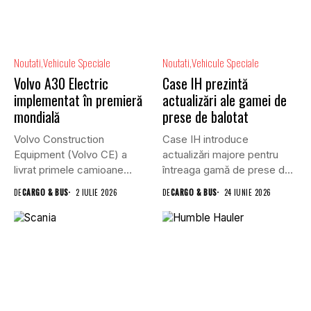
Noutati
Vehicule Speciale
Noutati
Vehicule Speciale
Volvo A30 Electric
Case IH prezintă
implementat în premieră
actualizări ale gamei de
mondială
prese de balotat
Volvo Construction
Case IH introduce
Equipment (Volvo CE) a
actualizări majore pentru
livrat primele camioane
întreaga gamă de prese de
articulate A30 Electric...
balotat...
DE
CARGO & BUS
2 IULIE 2026
DE
CARGO & BUS
24 IUNIE 2026