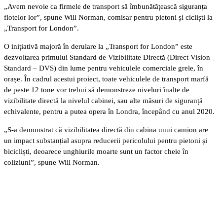
„Avem nevoie ca firmele de transport să îmbunătățească siguranța
flotelor lor”, spune Will Norman, comisar pentru pietoni și cicliști la
„Transport for London”.
O inițiativă majoră în derulare la „Transport for London” este
dezvoltarea primului Standard de Vizibilitate Directă (Direct Vision
Standard – DVS) din lume pentru vehiculele comerciale grele, în
orașe. În cadrul acestui proiect, toate vehiculele de transport marfă
de peste 12 tone vor trebui să demonstreze niveluri înalte de
vizibilitate directă la nivelul cabinei, sau alte măsuri de siguranță
echivalente, pentru a putea opera în Londra, începând cu anul 2020.
„S-a demonstrat că vizibilitatea directă din cabina unui camion are
un impact substanțial asupra reducerii pericolului pentru pietoni și
bicicliști, deoarece unghiurile moarte sunt un factor cheie în
coliziuni”, spune Will Norman.