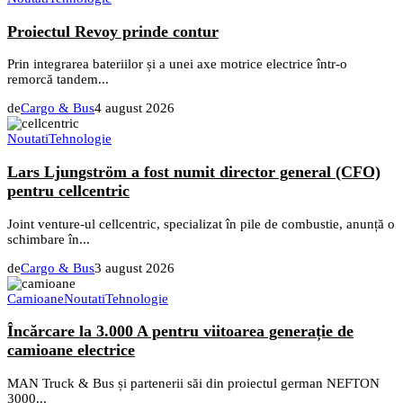
Proiectul Revoy prinde contur
Prin integrarea bateriilor și a unei axe motrice electrice într-o
remorcă tandem...
de
Cargo & Bus
4 august 2026
Noutati
Tehnologie
Lars Ljungström a fost numit director general (CFO)
pentru cellcentric
Joint venture-ul cellcentric, specializat în pile de combustie, anunță o
schimbare în...
de
Cargo & Bus
3 august 2026
Camioane
Noutati
Tehnologie
Încărcare la 3.000 A pentru viitoarea generație de
camioane electrice
MAN Truck & Bus și partenerii săi din proiectul german NEFTON
3000...