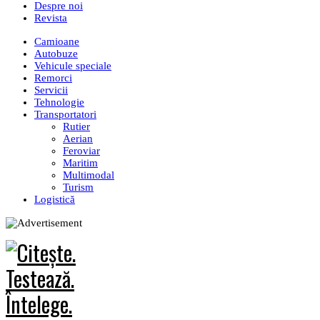
Despre noi
Revista
Camioane
Autobuze
Vehicule speciale
Remorci
Servicii
Tehnologie
Transportatori
Rutier
Aerian
Feroviar
Maritim
Multimodal
Turism
Logistică