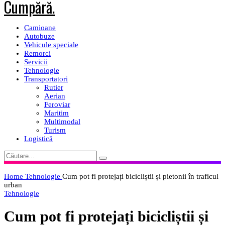
Camioane
Autobuze
Vehicule speciale
Remorci
Servicii
Tehnologie
Transportatori
Rutier
Aerian
Feroviar
Maritim
Multimodal
Turism
Logistică
Home
Tehnologie
Cum pot fi protejați bicicliștii și pietonii în traficul
urban
Tehnologie
Cum pot fi protejați bicicliștii și