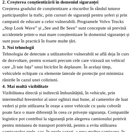
2. Creșterea conștientizării în domeniul siguranței
Creșterea gradului de conștientizare a riscurilor în rândul tuturor
participanților la trafic, prin cursuri de siguranță pentru șoferi și prin
campanii de educare a celor vulnerabili. Programele Volvo Trucks
„Stop Look Wave” și „See and Be Seen” sunt concepute să prevină
accidentele printr-o mai mare conștientizare în domeniul siguranței și
sunt puse în practică în foarte multe țări.
3. Noi tehnologii
Tehnologia de detectate a utilizatorilor vulnerabili se află deja în curs
de dezvoltare, pentru scenarii precum cele care vizează un vehicul
care „îi taie fața” unui biciclist în deplasare. În același timp,
vehiculele echipate cu elemente laterale de protecție pot minimiza
rănirile în cazul unei coliziuni.
4. Mai multă vizibilitate
Vizibilitatea directă și indirectă îmbunătățită, în vehicule, prin
intermediul ferestrelor al unor oglinzi mai bune, al camerelor de luat
vederi și prin utilizarea în orașe a unor vehicule cu șasiu coborât
poate face o mare diferență în ceea ce privește siguranța. Companiile
logistice pot contribui la siguranță prin alegerea camionului potrivit
pentru misiunea de transport potrivită, pentru a evita utilizarea
camioanelor grele, sau, în unele cazuri, a prea multor camioane, în