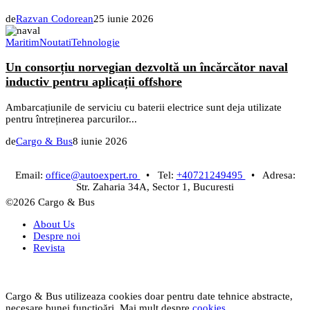
de
Razvan Codorean
25 iunie 2026
Maritim
Noutati
Tehnologie
Un consorțiu norvegian dezvoltă un încărcător naval
inductiv pentru aplicații offshore
Ambarcațiunile de serviciu cu baterii electrice sunt deja utilizate
pentru întreținerea parcurilor...
de
Cargo & Bus
8 iunie 2026
Email:
office@autoexpert.ro
• Tel:
+40721249495
• Adresa:
Str. Zaharia 34A, Sector 1, Bucuresti
©2026 Cargo & Bus
About Us
Despre noi
Revista
Cargo & Bus utilizeaza cookies doar pentru date tehnice abstracte,
necesare bunei funcțioări. Mai mult despre
cookies
.