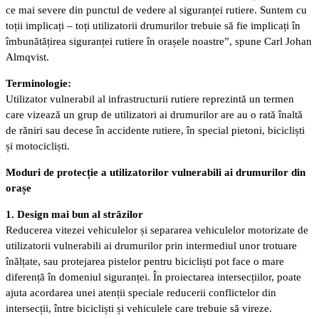
ce mai severe din punctul de vedere al siguranței rutiere. Suntem cu
toții implicați – toți utilizatorii drumurilor trebuie să fie implicați în
îmbunătățirea siguranței rutiere în orașele noastre”, spune Carl Johan
Almqvist.
Terminologie:
Utilizator vulnerabil al infrastructurii rutiere reprezintă un termen
care vizează un grup de utilizatori ai drumurilor are au o rată înaltă
de răniri sau decese în accidente rutiere, în special pietoni, bicicliști
și motocicliști.
Moduri de protecție a utilizatorilor vulnerabili ai drumurilor din
orașe
1. Design mai bun al străzilor
Reducerea vitezei vehiculelor și separarea vehiculelor motorizate de
utilizatorii vulnerabili ai drumurilor prin intermediul unor trotuare
înălțate, sau protejarea pistelor pentru bicicliști pot face o mare
diferență în domeniul siguranței. În proiectarea intersecțiilor, poate
ajuta acordarea unei atenții speciale reducerii conflictelor din
intersecții, între bicicliști și vehiculele care trebuie să vireze.