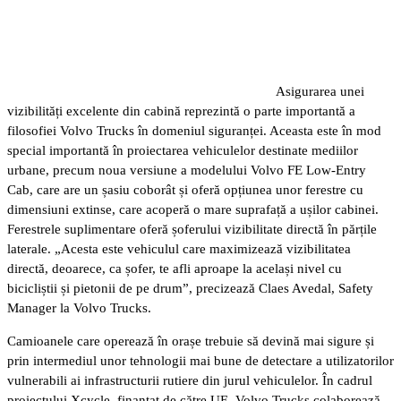
Asigurarea unei
vizibilități excelente din cabină reprezintă o parte importantă a
filosofiei Volvo Trucks în domeniul siguranței. Aceasta este în mod
special importantă în proiectarea vehiculelor destinate mediilor
urbane, precum noua versiune a modelului Volvo FE Low-Entry
Cab, care are un șasiu coborât și oferă opțiunea unor ferestre cu
dimensiuni extinse, care acoperă o mare suprafață a ușilor cabinei.
Ferestrele suplimentare oferă șoferului vizibilitate directă în părțile
laterale. „Acesta este vehiculul care maximizează vizibilitatea
directă, deoarece, ca șofer, te afli aproape la același nivel cu
bicicliștii și pietonii de pe drum”, precizează Claes Avedal, Safety
Manager la Volvo Trucks.
Camioanele care operează în orașe trebuie să devină mai sigure și
prin intermediul unor tehnologii mai bune de detectare a utilizatorilor
vulnerabili ai infrastructurii rutiere din jurul vehiculelor. În cadrul
proiectului Xcycle, finanțat de către UE, Volvo Trucks colaborează