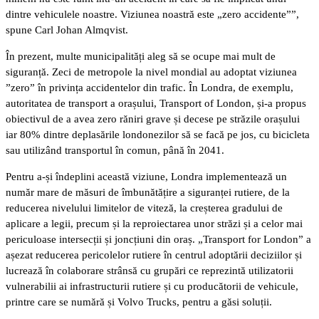
dintre vehiculele noastre. Viziunea noastră este „zero accidente””,
spune Carl Johan Almqvist.
În prezent, multe municipalități aleg să se ocupe mai mult de
siguranță. Zeci de metropole la nivel mondial au adoptat viziunea
”zero” în privința accidentelor din trafic. În Londra, de exemplu,
autoritatea de transport a orașului, Transport of London, și-a propus
obiectivul de a avea zero răniri grave și decese pe străzile orașului
iar 80% dintre deplasările londonezilor să se facă pe jos, cu bicicleta
sau utilizând transportul în comun, până în 2041.
Pentru a-și îndeplini această viziune, Londra implementează un
număr mare de măsuri de îmbunătățire a siguranței rutiere, de la
reducerea nivelului limitelor de viteză, la creșterea gradului de
aplicare a legii, precum și la reproiectarea unor străzi și a celor mai
periculoase intersecții și joncțiuni din oraș. „Transport for London” a
așezat reducerea pericolelor rutiere în centrul adoptării deciziilor și
lucrează în colaborare strânsă cu grupări ce reprezintă utilizatorii
vulnerabilii ai infrastructurii rutiere și cu producătorii de vehicule,
printre care se numără și Volvo Trucks, pentru a găsi soluții.