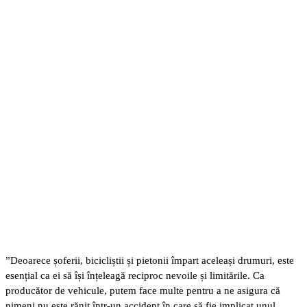
”Deoarece șoferii, bicicliștii și pietonii împart aceleași drumuri, este
esențial ca ei să își înțeleagă reciproc nevoile și limitările. Ca
producător de vehicule, putem face multe pentru a ne asigura că
nimeni nu este rănit într-un accident în care să fie implicat unul