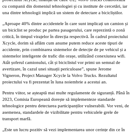
cu companii din domeniul tehnologiei și cu institute de cercetări, iar
una dintre tehnologii implică un sistem de detectare a bicicliștilor.
„Aproape 40% dintre accidentele în care sunt implicați un camion și
un biciclist se produc pe partea pasagerului, care reprezintă o zonă
critică, în timpul virajelor în direcția respectivă. În cadrul proiectului
Xcycle, dorim să aflăm cum anume putem reduce aceste tipuri de
accidente, prin combinarea sistemelor de detecție de pe vehicul și a
sistemelor inteligente de trafic din orașe, utilizând conexiunea wifi.
Atât șoferul camionului, cât și biciclistul vor primi un semnal de
avertizare, în cazul unei situații periculoase”, spune Jerome
Vigneron, Project Manager Xcycle la Volvo Trucks. Rezultatul
proiectului va fi prezentat în luna noiembrie a acestui an.
Pentru viitor, se așteaptă mai multe regulamente de siguranță. Până în
2023, Comisia Europeană dorește să implementeze standarde
tehnologice pentru detectarea participanților vulnerabili. Vor veni, de
asemenea, standardele de vizibilitate pentru vehiculele grele de
transport marfă.
„Este un lucru pozitiv să vezi implementarea unor cerințe din ce în