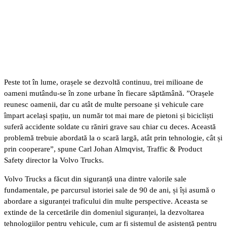
Peste tot în lume, orașele se dezvoltă continuu, trei milioane de
oameni mutându-se în zone urbane în fiecare săptămână. ”Orașele
reunesc oamenii, dar cu atât de multe persoane și vehicule care
împart același spațiu, un număr tot mai mare de pietoni și bicicliști
suferă accidente soldate cu răniri grave sau chiar cu deces. Această
problemă trebuie abordată la o scară largă, atât prin tehnologie, cât și
prin cooperare”, spune Carl Johan Almqvist, Traffic & Product
Safety director la Volvo Trucks.
Volvo Trucks a făcut din siguranță una dintre valorile sale
fundamentale, pe parcursul istoriei sale de 90 de ani, și își asumă o
abordare a siguranței traficului din multe perspective. Aceasta se
extinde de la cercetările din domeniul siguranței, la dezvoltarea
tehnologiilor pentru vehicule, cum ar fi sistemul de asistență pentru