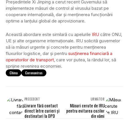
Președintele Xi Jinping a cerut recent Guvernului să
implementeze măsuri de control al virusului bazat pe
cooperare internațională, dar și menținerea funcționării
optime a lanțului global de aprovizionare.
Această abordare este similară cu apelurile
IRU
către ONU,
UE și alte organisme internaționale. IRU solicită guvernelor
să ia măsuri urgente și concrete pentru menținerea
fluxurilor logistice, dar și pentru
susținerea financiară a
operatorilor de transport
, care vor putea, la rândul lor, să
sprijine revenirea economiei.
China
Coronavirus
PRECEDENT
URMĂTOR
Livrare fără contact
Măsuri cerute de IRU
direct între curieri și
pentru evitarea cozilor
destinatari la DPD
din vămi