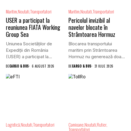
Maritim
Noutati
Transportatori
Maritim
Noutati
Transportatori
USER a participat la
Pericolul invizibil al
reuniunea FIATA Working
navelor blocate în
Group Sea
Strâmtoarea Hormuz
Uniunea Societăților de
Blocarea transportului
Expediții din România
maritim prin Strâmtoarea
(USER) a participat la
Hormuz nu generează doar
reuniunea online...
efecte economice și...
DE
CARGO & BUS
6 AUGUST 2026
DE
CARGO & BUS
31 IULIE 2026
Logistică
Noutati
Transportatori
Camioane
Noutati
Rutier
Transportatori