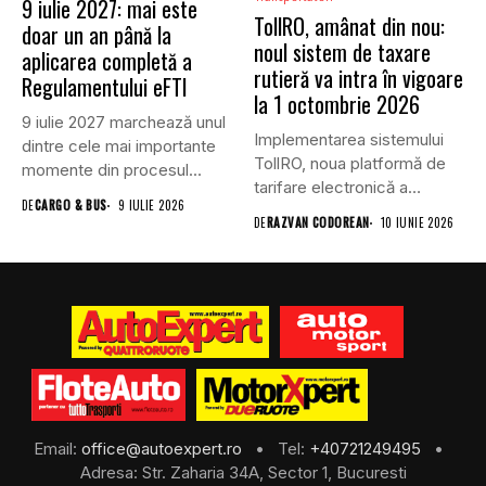
9 iulie 2027: mai este
TollRO, amânat din nou:
doar un an până la
noul sistem de taxare
aplicarea completă a
rutieră va intra în vigoare
Regulamentului eFTI
la 1 octombrie 2026
9 iulie 2027 marchează unul
Implementarea sistemului
dintre cele mai importante
TollRO, noua platformă de
momente din procesul...
tarifare electronică a
DE
CARGO & BUS
9 IULIE 2026
utilizării infrastructurii
DE
RAZVAN CODOREAN
10 IUNIE 2026
rutiere...
Email:
office@autoexpert.ro
• Tel:
+40721249495
•
Adresa: Str. Zaharia 34A, Sector 1, Bucuresti