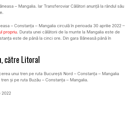
ăneasa – Mangalia. Iar Transferoviar Călători anunță la rândul său
e.
easa – Constanța – Mangalia circulă în perioada 30 aprilie 2022 –
ul propriu
. Durata unei călătorii de la munte la Mangalia este de
stanța este de până la cinci ore. Din gara Băneasă până în
, către Litoral
ucerea unui tren pe ruta București Nord – Constanța – Mangalia
n tren și pe ruta Buzău – Constanța – Mangalia.
e 2022