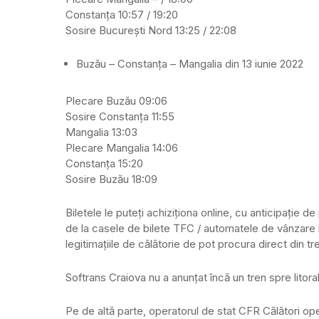
Constanța 10:57 / 19:20
Sosire București Nord 13:25 / 22:08
Buzău – Constanța – Mangalia din 13 iunie 2022
Plecare Buzău 09:06
Sosire Constanța 11:55
Mangalia 13:03
Plecare Mangalia 14:06
Constanța 15:20
Sosire Buzău 18:09
Biletele le puteți achiziționa online, cu anticipație d
de la casele de bilete TFC / automatele de vânzare bi
legitimațiile de călătorie de pot procura direct din tr
Softrans Craiova nu a anunțat încă un tren spre litor
Pe de altă parte, operatorul de stat CFR Călători op