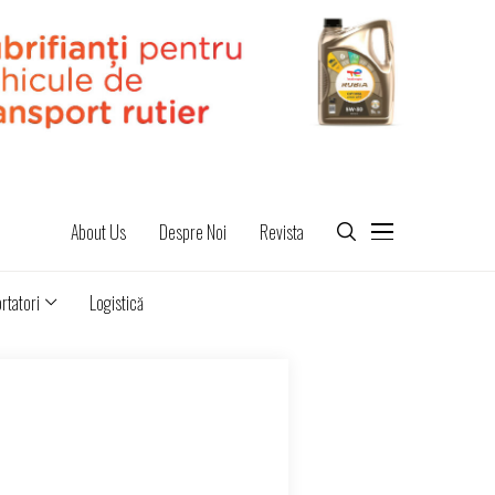
About Us
Despre Noi
Revista
rtatori
Logistică