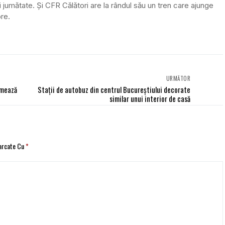
i jumătate. Și CFR Călători are la rândul său un tren care ajunge
re.
URMĂTOR
imează
Stații de autobuz din centrul Bucureștiului decorate
similar unui interior de casă
Marcate Cu
*