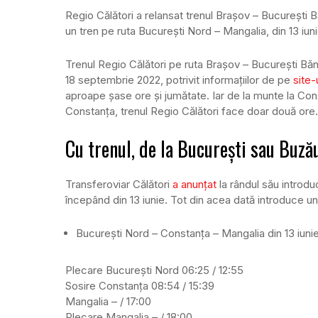
Regio Călători a relansat trenul Brașov – București B
un tren pe ruta București Nord – Mangalia, din 13 iuni
Trenul Regio Călători pe ruta Brașov – București Băn
18 septembrie 2022, potrivit informațiilor de pe
site-
aproape șase ore și jumătate. Iar de la munte la Con
Constanța, trenul Regio Călători face doar două ore.
Cu trenul, de la București sau Buzău
Transferoviar Călători
a anunțat
la rândul său introd
începând din 13 iunie. Tot din acea dată introduce u
București Nord – Constanța – Mangalia din 13 iuni
Plecare București Nord 06:25 / 12:55
Sosire Constanța 08:54 / 15:39
Mangalia – / 17:00
Plecare Mangalia – / 18:00