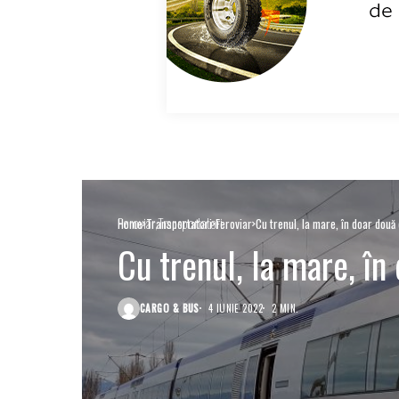
Feroviar
Transportatori
Home
Transportatori
Feroviar
Cu trenul, la mare, în doar două
Cu trenul, la mare, în
CARGO & BUS
4 IUNIE 2022
2 MIN.