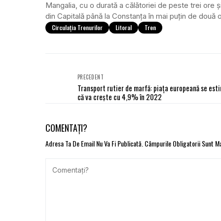
Mangalia, cu o durată a călătoriei de peste trei ore ș
din Capitală până la Constanța în mai puțin de două o
Circulația Trenurilor
Litoral
Tren
PRECEDENT
Transport rutier de marfă: piața europeană se est
că va crește cu 4,9% în 2022
COMENTAȚI?
Adresa Ta De Email Nu Va Fi Publicată.
Câmpurile Obligatorii Sunt 