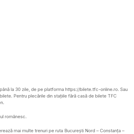
e până la 30 zile, de pe platforma https://bilete.tfc-online.ro. Sau
lete. Pentru plecările din stațiile fără casă de bilete TFC
en.
alul românesc.
erează mai multe trenuri pe ruta București Nord – Constanța –