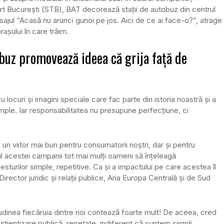
rt București (STB), BAT decorează stații de autobuz din centrul
esajul “Acasă nu arunci gunoi pe jos. Aici de ce ai face-o?”, atrage
rașului în care trăim.
buz promovează ideea că grija față de
 locuri și imagini speciale care fac parte din istoria noastră și a
simple. Iar responsabilitatea nu presupune perfecțiune, ci
un viitor mai bun pentru consumatorii noștri, dar și pentru
ul acestei campanii tot mai mulți oameni să înțeleagă
gesturilor simple, repetitive. Ca și a impactului pe care acestea îl
irector juridic și relații publice, Aria Europa Centrală și de Sud
udinea fiecăruia dintre noi contează foarte mult! De aceea, cred
știentizare publică, repetate, indiferent că suntem simpli