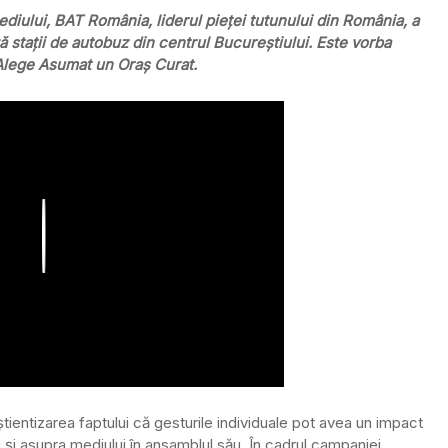
Mediului, BAT România, liderul pieței tutunului din România, a
stații de autobuz din centrul Bucureștiului. Este vorba
 Alege Asumat un Oraș Curat.
Play
entizarea faptului că gesturile individuale pot avea un impact
u și asupra mediului în ansamblul său. În cadrul campaniei,