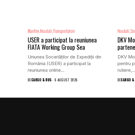
Maritim
Noutati
Transportatori
Noutati
Ser
USER a participat la reuniunea
DKV Mobi
FIATA Working Group Sea
partene
Uniunea Societăților de Expediții din
DKV Mobi
România (USER) a participat la
pentru pl
reuniunea online...
rutiere,..
DE
CARGO & BUS
6 AUGUST 2026
DE
CARGO &