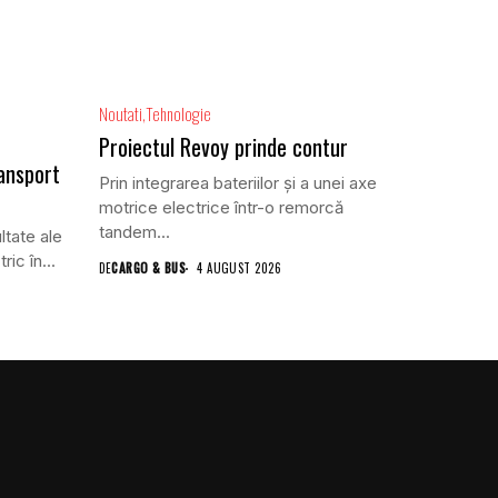
Noutati
Tehnologie
Proiectul Revoy prinde contur
ansport
Prin integrarea bateriilor și a unei axe
motrice electrice într-o remorcă
tandem...
ltate ale
ric în...
DE
CARGO & BUS
4 AUGUST 2026