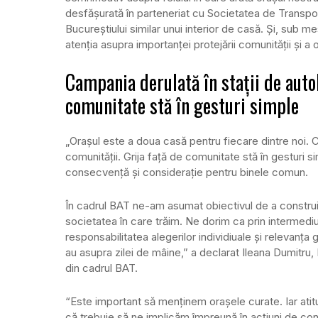
desfășurată în parteneriat cu Societatea de Transpo
Bucureștiului similar unui interior de casă. Și, sub m
atenția asupra importanței protejării comunității și a o
Campania derulată în stații de auto
comunitate stă în gesturi simple
„Orașul este a doua casă pentru fiecare dintre noi. Cu
comunității. Grija față de comunitate stă în gesturi 
consecvență și considerație pentru binele comun.
În cadrul BAT ne-am asumat obiectivul de a construi 
societatea în care trăim. Ne dorim ca prin intermedi
responsabilitatea alegerilor individiuale și relevanța 
au asupra zilei de mâine,” a declarat Ileana Dumitru, D
din cadrul BAT.
“Este important să menținem orașele curate. Iar atit
că trebuie să ne implicăm împreună în acțiuni de con