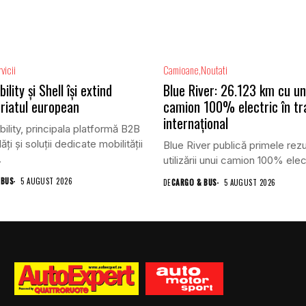
vicii
Camioane
Noutati
lity și Shell își extind
Blue River: 26.123 km cu un
riatul european
camion 100% electric în tr
internațional
lity, principala platformă B2B
ăți și soluții dedicate mobilității
Blue River publică primele rezu
.
utilizării unui camion 100% elect
 BUS
5 AUGUST 2026
DE
CARGO & BUS
5 AUGUST 2026