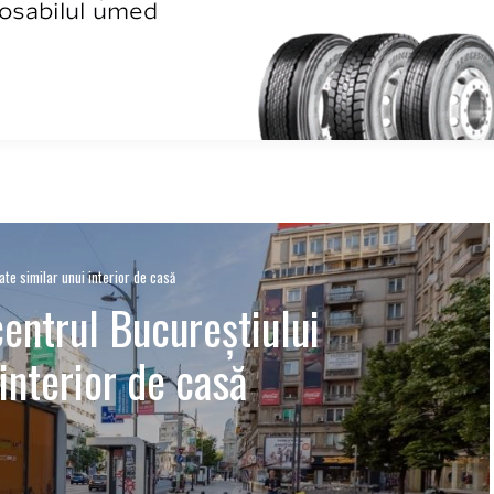
ate similar unui interior de casă
centrul Bucureștiului
interior de casă