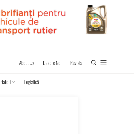
About Us
Despre Noi
Revista
rtatori
Logistică