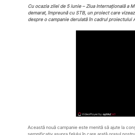
Cu ocazia zilei de 5 iunie – Ziua Internațională a 
demarat, împreună cu STB, un proiect care vizează 
despre o campanie derulată în cadrul proiectului
Această nouă campanie este menită să ajute la conști
semnificativ asupra felului în care arată orașul nostr