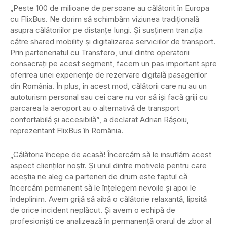
„Peste 100 de milioane de persoane au călătorit în Europa
cu FlixBus. Ne dorim să schimbăm viziunea tradițională
asupra călătoriilor pe distanțe lungi. Și susținem tranziția
către shared mobility și digitalizarea serviciilor de transport.
Prin parteneriatul cu Transfero, unul dintre operatorii
consacrați pe acest segment, facem un pas important spre
oferirea unei experiențe de rezervare digitală pasagerilor
din România. În plus, în acest mod, călătorii care nu au un
autoturism personal sau cei care nu vor să își facă griji cu
parcarea la aeroport au o alternativă de transport
confortabilă și accesibilă”, a declarat Adrian Rășoiu,
reprezentant FlixBus în România.
„Călătoria începe de acasă! Încercăm să le insuflăm acest
aspect clienților noștr. Și unul dintre motivele pentru care
aceștia ne aleg ca parteneri de drum este faptul că
încercăm permanent să le înțelegem nevoile și apoi le
îndeplinim. Avem grijă să aibă o călătorie relaxantă, lipsită
de orice incident neplăcut. Și avem o echipă de
profesioniști ce analizează în permanență orarul de zbor al