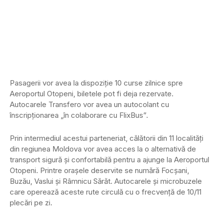
Pasagerii vor avea la dispoziție 10 curse zilnice spre
Aeroportul Otopeni, biletele pot fi deja rezervate.
Autocarele Transfero vor avea un autocolant cu
înscripționarea „în colaborare cu FlixBus”.
Prin intermediul acestui parteneriat, călătorii din 11 localități
din regiunea Moldova vor avea acces la o alternativă de
transport sigură și confortabilă pentru a ajunge la Aeroportul
Otopeni. Printre orașele deservite se numără Focșani,
Buzău, Vaslui și Râmnicu Sărăt. Autocarele și microbuzele
care operează aceste rute circulă cu o frecvență de 10/11
plecări pe zi.