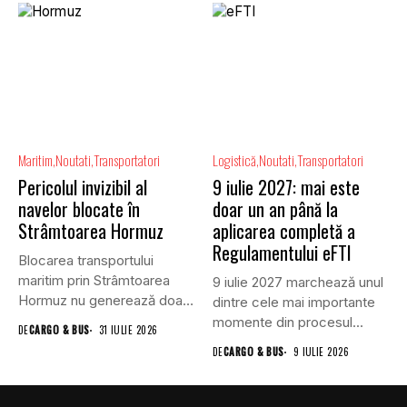
Maritim
Noutati
Transportatori
Logistică
Noutati
Transportatori
Pericolul invizibil al
9 iulie 2027: mai este
navelor blocate în
doar un an până la
Strâmtoarea Hormuz
aplicarea completă a
Regulamentului eFTI
Blocarea transportului
maritim prin Strâmtoarea
9 iulie 2027 marchează unul
Hormuz nu generează doar
dintre cele mai importante
efecte economice și...
momente din procesul...
DE
CARGO & BUS
31 IULIE 2026
DE
CARGO & BUS
9 IULIE 2026