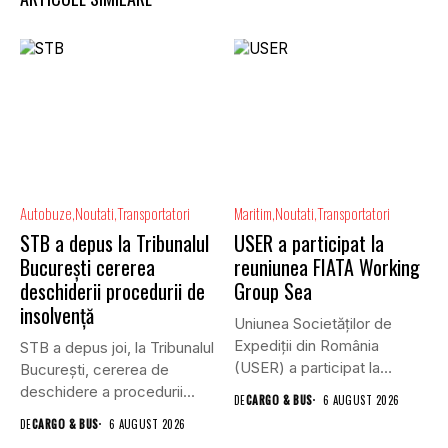
Autobuze
Noutati
Transportatori
Maritim
Noutati
Transportatori
STB a depus la Tribunalul
USER a participat la
București cererea
reuniunea FIATA Working
deschiderii procedurii de
Group Sea
insolvență
Uniunea Societăților de
Expediții din România
STB a depus joi, la Tribunalul
(USER) a participat la
Bucureşti, cererea de
reuniunea online...
deschidere a procedurii...
DE
CARGO & BUS
6 AUGUST 2026
DE
CARGO & BUS
6 AUGUST 2026