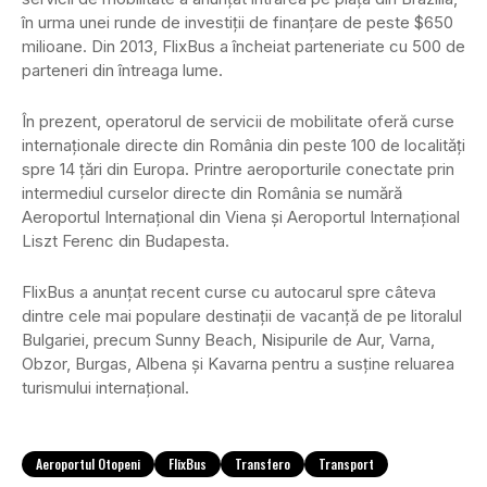
în urma unei runde de investiții de finanțare de peste $650
milioane. Din 2013, FlixBus a încheiat parteneriate cu 500 de
parteneri din întreaga lume.
În prezent, operatorul de servicii de mobilitate oferă curse
internaționale directe din România din peste 100 de localități
spre 14 țări din Europa. Printre aeroporturile conectate prin
intermediul curselor directe din România se numără
Aeroportul Internațional din Viena și Aeroportul Internațional
Liszt Ferenc din Budapesta.
FlixBus a anunțat recent curse cu autocarul spre câteva
dintre cele mai populare destinații de vacanță de pe litoralul
Bulgariei, precum Sunny Beach, Nisipurile de Aur, Varna,
Obzor, Burgas, Albena și Kavarna pentru a susține reluarea
turismului internațional.
Aeroportul Otopeni
FlixBus
Transfero
Transport