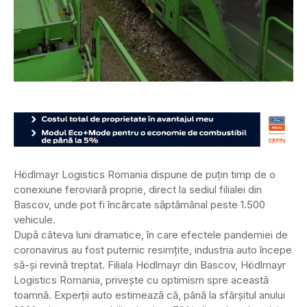
Hödlmayr Logistics Romania dispune de puțin timp de o
conexiune feroviară proprie, direct la sediul filialei din
Bascov, unde pot fi încărcate săptămânal peste 1.500
vehicule.
După câteva luni dramatice, în care efectele pandemiei de
coronavirus au fost puternic resimțite, industria auto începe
să-și revină treptat. Filiala Hödlmayr din Bascov, Hödlmayr
Logistics Romania, privește cu optimism spre această
toamnă. Experții auto estimează că, până la sfârșitul anului