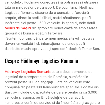
vehiculelor, Hödlmayr conectează și optimizează utilizarea
tuturor mijloacelor de transport. De puțin timp, Hödlmayr
Logistics Romania dispune de o conexiune feroviară
proprie, direct la sediul filialei, astfel săptămânal pot fi
încărcate aici peste 1.500 vehicule. În special, cele două
fabrici de mașini
din apropiere beneficiază de amplasarea
geografică bună a legăturii feroviare.
”Suntem convinși că, pe termen mediu, site-ul nostru va
deveni un veritabil hub internațional, de unde pot fi
distribuite mașini spre vest și spre est”, declară Tamer Sen.
Despre Hödlmayr Logistics Romania
Hödlmayr Logistics Romania
este a doua companie de
logistică de transport auto din România, numărând în
prezent peste 200 de angajați. Flota de vehicule este
compusă din peste 100 transportoare speciale. Locația din
Bascov include o capacitate de garare pentru circa 3.000
vehicule și asigură, pe lângă soluțiile de transport,
numeroase lucrări de service și de îmbunătățire și asigurare