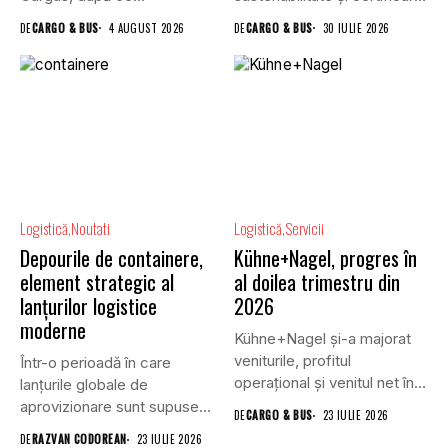
a clădirilor, și VGP,...
DE
CARGO & BUS
4 AUGUST 2026
DE
CARGO & BUS
30 IULIE 2026
Logistică
Noutati
Logistică
Servicii
Depourile de containere,
Kühne+Nagel, progres în
element strategic al
al doilea trimestru din
lanțurilor logistice
2026
moderne
Kühne+Nagel și-a majorat
veniturile, profitul
Într-o perioadă în care
operațional și venitul net în
lanțurile globale de
al doilea...
aprovizionare sunt supuse
DE
CARGO & BUS
23 IULIE 2026
unei presiuni...
DE
RAZVAN CODOREAN
23 IULIE 2026