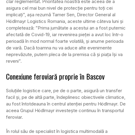
clar reglementat. Prioritatea noastră este aceea de a
asigura cel mai bun nivel de protecție pentru toți cei
implicați”, așa rezumă Tamer Sen, Director General al
Hödlmayr Logistics Romania, aceste ultime câteva luni și
completează: ”Prima jumătate a acestui an a fost puternic
afectată de Covid-19, iar revenirea pieței a avut loc într-o
perioadă în mod normal foarte volatilă, și anume perioada
de vară. Dacă toamna nu va aduce alte evenimente
neprevăzute, putem pleca de la premisa că și piața își va
reveni”.
Conexiune feroviară proprie în Bascov
Soluțiile logistice care, pe de o parte, asigură un transfer
facil și, pe de altă parte, îndeplinesc obiectivele climatice,
au fost întotdeauna în centrul atenției pentru Hödlmayr. De
aceea Grupul Hödlmayr investește continuu în transportul
feroviar.
În rolul său de specialist în logistica multimodală a