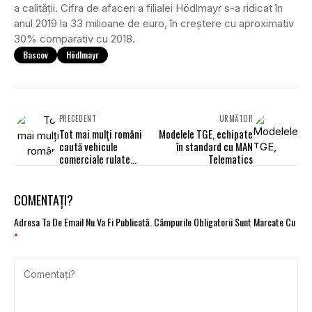
a calității. Cifra de afaceri a filialei Hödlmayr s-a ridicat în
anul 2019 la 33 milioane de euro, în creștere cu aproximativ
30% comparativ cu 2018.
Bascov
Hödlmayr
PRECEDENT
URMĂTOR
Tot mai mulți români
Modelele TGE, echipate
caută vehicule
în standard cu MAN
comerciale rulate
Telematics
online
COMENTAȚI?
Adresa Ta De Email Nu Va Fi Publicată.
Câmpurile Obligatorii Sunt Marcate Cu
*