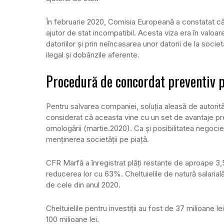
În februarie 2020, Comisia Europeană a constatat că
ajutor de stat incompatibil. Acesta viza era în valoar
datoriilor și prin neîncasarea unor datorii de la soc
ilegal și dobânzile aferente.
Procedură de concordat preventiv 
Pentru salvarea companiei, soluția aleasă de autorit
considerat că aceasta vine cu un set de avantaje pr
omologării (martie.2020). Ca și posibilitatea negocierii
menținerea societății pe piață.
CFR Marfă a înregistrat plăți restante de aproape 3,5 
reducerea lor cu 63%. Cheltuielile de natură salaria
de cele din anul 2020.
Cheltuielile pentru investiții au fost de 37 milioane l
100 milioane lei.