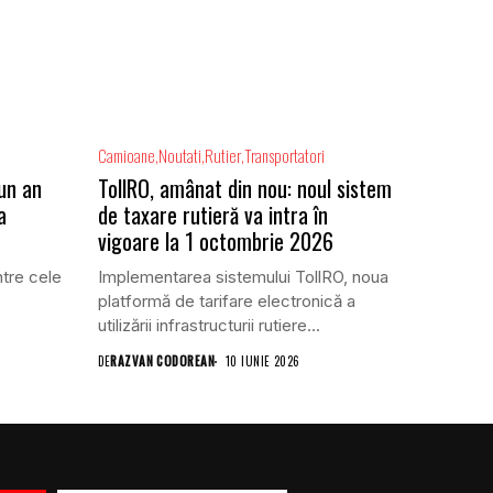
Camioane
Noutati
Rutier
Transportatori
 un an
TollRO, amânat din nou: noul sistem
a
de taxare rutieră va intra în
vigoare la 1 octombrie 2026
ntre cele
Implementarea sistemului TollRO, noua
platformă de tarifare electronică a
utilizării infrastructurii rutiere...
DE
RAZVAN CODOREAN
10 IUNIE 2026