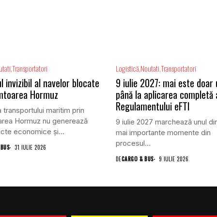
tati
Transportatori
Logistică
Noutati
Transportatori
l invizibil al navelor blocate
9 iulie 2027: mai este doar
âmtoarea Hormuz
până la aplicarea completă 
Regulamentului eFTI
 transportului maritim prin
area Hormuz nu generează
9 iulie 2027 marchează unul di
cte economice și...
mai importante momente din
procesul...
 BUS
31 IULIE 2026
DE
CARGO & BUS
9 IULIE 2026