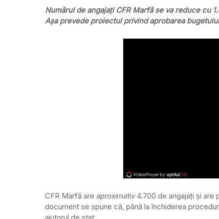
Numărul de angajați CFR Marfă se va reduce cu 1.40
Așa prevede proiectul privind aprobarea bugetului d
CFR Marfă are aproximativ 4.700 de angajați și are pi
document se spune că, până la închiderea procedurii
ajutorul de stat.