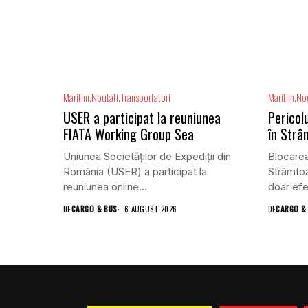
Maritim
Noutati
Transportatori
Maritim
Nou
USER a participat la reuniunea
Pericolu
FIATA Working Group Sea
în Str
Uniunea Societăților de Expediții din
Blocarea
România (USER) a participat la
Strâmto
reuniunea online...
doar efe
DE
CARGO & BUS
6 AUGUST 2026
DE
CARGO &