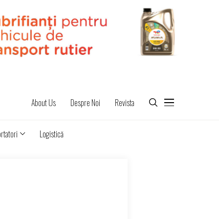
About Us
Despre Noi
Revista
rtatori
Logistică