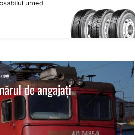
gajați
ărul de angajați