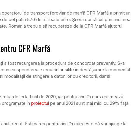
 operatorul de transport feroviar de marfă CFR Marfă a primit un
e de cel puțin 570 de milioane euro. Și era constituit prin anularea
ietate. România trebuie să recupereze de la CFR Marfă ajutorul
pentru CFR Marfă
ăți a fost recurgerea la procedura de concordat preventiv. S-a
ecum suspendarea executărilor silite în desfășurare la momentul
 modalității de stingere a datoriilor cu creditorii, dar și
miliarde lei la final de 2020, iar pentru anul în curs estimează
lă programate în
proiectul
pe anul 2021 sunt mai mici cu 29% față
ei anul trecut. Estimarea pentru anul în curs este că vor ajunge la