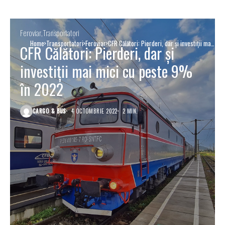
Feroviar
Transportatori
Home
Transportatori
Feroviar
CFR Călători: Pierderi, dar și investiții mai
CFR Călători: Pierderi, dar și
mici cu peste 9% în 2022
investiții mai mici cu peste 9%
în 2022
CARGO & BUS
4 OCTOMBRIE 2022
2 MIN.