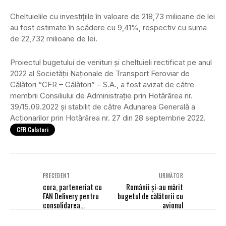
Cheltuielile cu investițiile în valoare de 218,73 milioane de lei
au fost estimate în scădere cu 9,41%, respectiv cu suma
de 22,732 milioane de lei.
Proiectul bugetului de venituri și cheltuieli rectificat pe anul
2022 al Societății Naționale de Transport Feroviar de
Călători “CFR – Călători” – S.A., a fost avizat de către
membrii Consiliului de Administrație prin Hotărârea nr.
39/15.09.2022 și stabilit de către Adunarea Generală a
Acționarilor prin Hotărârea nr. 27 din 28 septembrie 2022.
CFR Calatori
PRECEDENT
URMĂTOR
cora, parteneriat cu
Românii și-au mărit
FAN Delivery pentru
bugetul de călătorii cu
consolidarea
avionul
segmentului
eCommerce