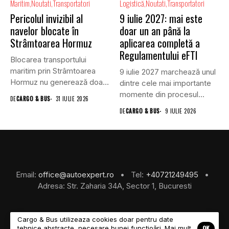
Maritim
Noutati
Transportatori
Logistică
Noutati
Transportatori
Pericolul invizibil al
9 iulie 2027: mai este
navelor blocate în
doar un an până la
Strâmtoarea Hormuz
aplicarea completă a
Regulamentului eFTI
Blocarea transportului
maritim prin Strâmtoarea
9 iulie 2027 marchează unul
Hormuz nu generează doar
dintre cele mai importante
efecte economice și...
momente din procesul...
DE
CARGO & BUS
31 IULIE 2026
DE
CARGO & BUS
9 IULIE 2026
Email:
office@autoexpert.ro
• Tel:
+40721249495
•
Adresa: Str. Zaharia 34A, Sector 1, Bucuresti
Cargo & Bus utilizeaza cookies doar pentru date
OK
tehnice abstracte, necesare bunei funcțioări. Mai mult