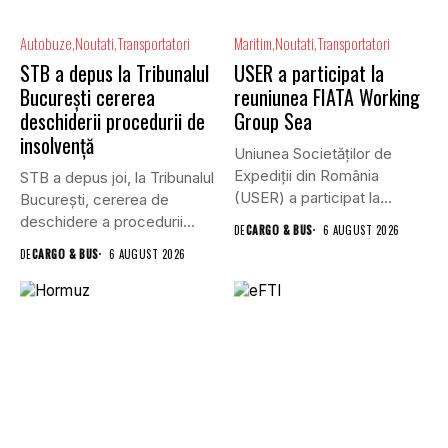
Autobuze
Noutati
Transportatori
Maritim
Noutati
Transportatori
STB a depus la Tribunalul
USER a participat la
București cererea
reuniunea FIATA Working
deschiderii procedurii de
Group Sea
insolvență
Uniunea Societăților de
Expediții din România
STB a depus joi, la Tribunalul
(USER) a participat la
Bucureşti, cererea de
reuniunea online...
deschidere a procedurii...
DE
CARGO & BUS
6 AUGUST 2026
DE
CARGO & BUS
6 AUGUST 2026