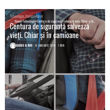
Tehnologie
Transportatori
Home
Tehnologie
Centura de siguranță salvează vieți. Chiar și în
Centura de siguranță salvează
camioane
vieți. Chiar și în camioane
CARGO & BUS
16 IANUARIE 2019
1 MIN.