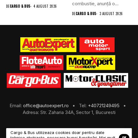
combustie, anunță o
DE
CARGO & BUS
4 AUGUST 2026
schimbare în...
DE
CARGO & BUS
3 AUGUST 2026
Email:
office@autoexpert.ro
• Tel:
+40721249495
•
Adresa: Str. Zaharia 34A, Sector 1, Bucuresti
Cargo & Bus utilizeaza cookies doar pentru date
OK
tehnice abstracte, necesare bunei funcțioări. Mai mult