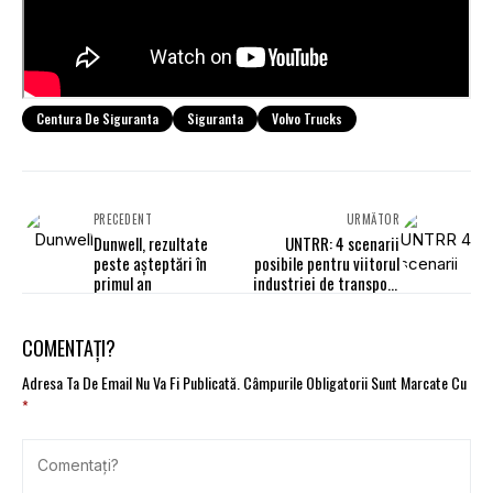
Centura De Siguranta
Siguranta
Volvo Trucks
PRECEDENT
URMĂTOR
Dunwell, rezultate
UNTRR: 4 scenarii
peste așteptări în
posibile pentru viitorul
primul an
industriei de transport
rutier
COMENTAȚI?
Adresa Ta De Email Nu Va Fi Publicată.
Câmpurile Obligatorii Sunt Marcate Cu
*