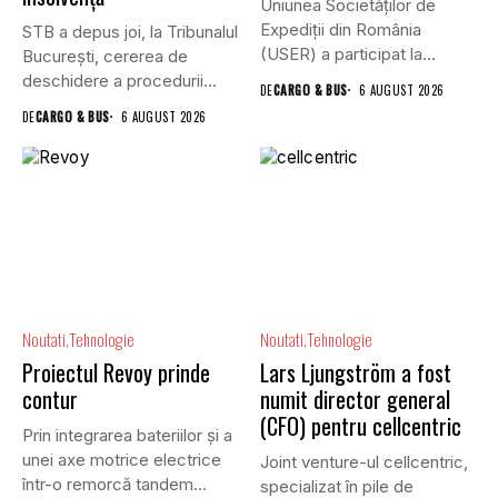
Uniunea Societăților de
Expediții din România
STB a depus joi, la Tribunalul
(USER) a participat la
Bucureşti, cererea de
reuniunea online...
deschidere a procedurii...
DE
CARGO & BUS
6 AUGUST 2026
DE
CARGO & BUS
6 AUGUST 2026
Noutati
Tehnologie
Noutati
Tehnologie
Proiectul Revoy prinde
Lars Ljungström a fost
contur
numit director general
(CFO) pentru cellcentric
Prin integrarea bateriilor și a
unei axe motrice electrice
Joint venture-ul cellcentric,
într-o remorcă tandem...
specializat în pile de