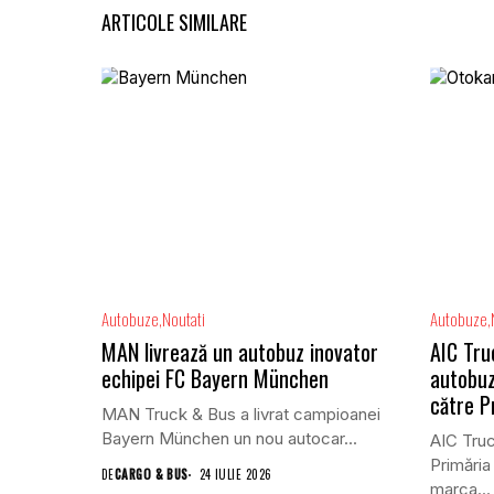
ARTICOLE SIMILARE
Autobuze
Noutati
Autobuze
MAN livrează un autobuz inovator
AIC Tru
echipei FC Bayern München
autobuz
către P
MAN Truck & Bus a livrat campioanei
Bayern München un nou autocar...
AIC Truc
Primăria
DE
CARGO & BUS
24 IULIE 2026
marca...