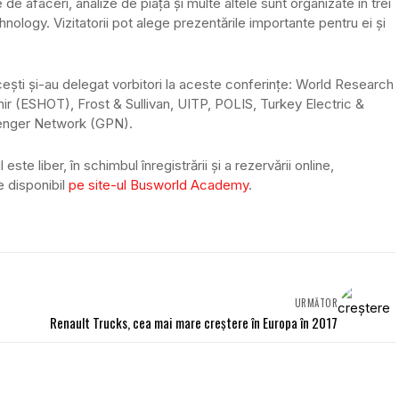
de afaceri, analize de piață și multe altele sunt organizate în trei
ology. Vizitatorii pot alege prezentările importante pentru ei și
rcești și-au delegat vorbitori la aceste conferințe: World Research
mir (ESHOT), Frost & Sullivan, UITP, POLIS, Turkey Electric &
senger Network (GPN).
e liber, în schimbul înregistrării și a rezervării online,
e disponibil
pe site-ul Busworld Academy
.
URMĂTOR
Renault Trucks, cea mai mare creștere în Europa în 2017