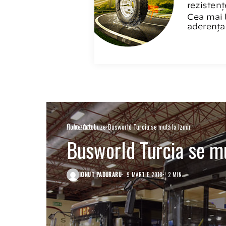
Autobuze
Home
Autobuze
Busworld Turcia se mută la Izmir
Busworld Turcia se mu
IONUT PADURARU
9 MARTIE 2018
2 MIN.