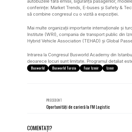
autobuzele fără emisii, siguranța pasagerilor, modele 
conferințe: Market Trends, E-buses și Safety & Techn
să combine congresul cu o vizită a expoziției.
Mai multe organizații importante internaționale și tu
Institute (WRI), compania de transport public din Iz
Hybrid Vehicle Association (TEHAD) și Global Pas
Intrarea la Congresul Busworld Academy din Istanbul est
deoarece locuri sunt limitate. Programul detaliat est
Busworld
Busworld Turcia
Fuar Izmir
Izmir
PRECEDENT
Oportunități de carieră la FM Logistic
COMENTAȚI?