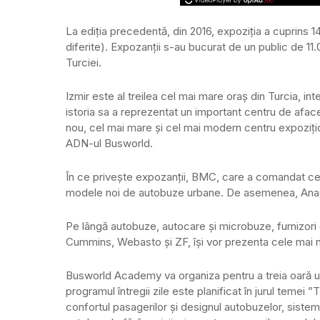
La ediția precedentă, din 2016, expoziția a cuprins 145
diferite). Expozanții s-au bucurat de un public de 11.0
Turciei.
Izmir este al treilea cel mai mare oraș din Turcia, int
istoria sa a reprezentat un important centru de afaceri
nou, cel mai mare și cel mai modern centru expozițio
ADN-ul Busworld.
În ce privește expozanții, BMC, care a comandat cel
modele noi de autobuze urbane. De asemenea, Anadol
Pe lângă autobuze, autocare și microbuze, furnizori d
Cummins, Webasto și ZF, își vor prezenta cele mai no
Busworld Academy va organiza pentru a treia oară un 
programul întregii zile este planificat în jurul temei 
confortul pasagerilor și designul autobuzelor, sistem