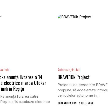
Noutati
Autobuze
Noutati
cks anunță livrarea a 14
BRAVE10k Project
e electrice marca Otokar
Proiectul de cercetare BRAVE1
rimăria Reșița
propune să accelereze introd
vehiculelor autonome în...
ks anunță livrarea către
 Reșița a 14 autobuze electrice
DE
CARGO & BUS
2 IULIE 2026