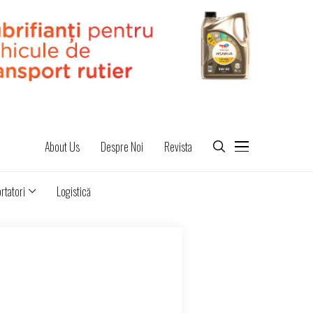
About Us
Despre Noi
Revista
rtatori
Logistică