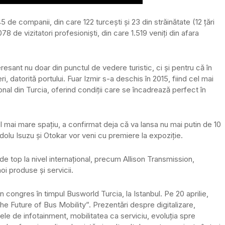
 de companii, din care 122 turcești și 23 din străinătate (12 țări
78 de vizitatori profesioniști, din care 1.519 veniți din afara
eresant nu doar din punctul de vedere turistic, ci și pentru că în
, datorită portului. Fuar Izmir s-a deschis în 2015, fiind cel mai
nal din Turcia, oferind condiții care se încadrează perfect în
 mai mare spațiu, a confirmat deja că va lansa nu mai putin de 10
u Isuzu și Otokar vor veni cu premiere la expoziție.
e top la nivel internațional, precum Allison Transmission,
i produse și servicii.
congres în timpul Busworld Turcia, la Istanbul. Pe 20 aprilie,
”The Future of Bus Mobility”. Prezentări despre digitalizare,
ele de infotainment, mobilitatea ca serviciu, evoluția spre