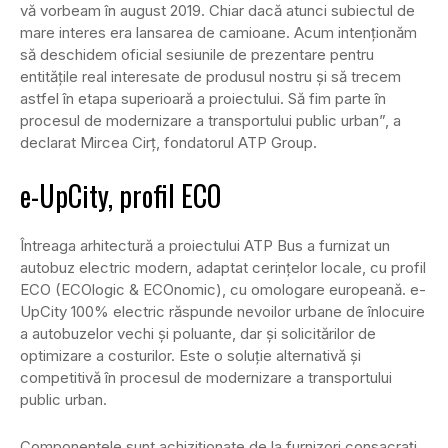
vă vorbeam în august 2019. Chiar dacă atunci subiectul de
mare interes era lansarea de camioane. Acum intenționăm
să deschidem oficial sesiunile de prezentare pentru
entitățile real interesate de produsul nostru și să trecem
astfel în etapa superioară a proiectului. Să fim parte în
procesul de modernizare a transportului public urban”, a
declarat Mircea Cirț, fondatorul ATP Group.
e-UpCity, profil ECO
Întreaga arhitectură a proiectului ATP Bus a furnizat un
autobuz electric modern, adaptat cerințelor locale, cu profil
ECO (ECOlogic & ECOnomic), cu omologare europeană. e-
UpCity 100% electric răspunde nevoilor urbane de înlocuire
a autobuzelor vechi și poluante, dar și solicitărilor de
optimizare a costurilor. Este o soluție alternativă și
competitivă în procesul de modernizare a transportului
public urban.
Componentele sunt achiziționate de la furnizori consacrați.