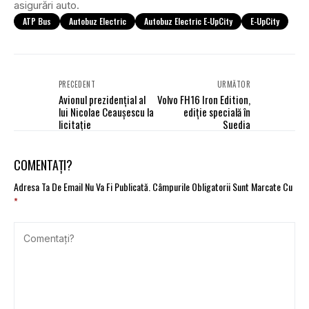
asigurări auto.
ATP Bus
Autobuz Electric
Autobuz Electric E-UpCity
E-UpCity
PRECEDENT
URMĂTOR
Avionul prezidențial al
Volvo FH16 Iron Edition,
lui Nicolae Ceaușescu la
ediție specială în
licitație
Suedia
COMENTAȚI?
Adresa Ta De Email Nu Va Fi Publicată.
Câmpurile Obligatorii Sunt Marcate Cu
*