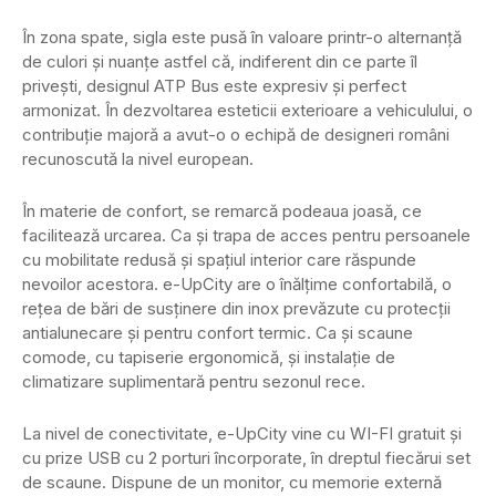
În zona spate, sigla este pusă în valoare printr-o alternanță
de culori și nuanțe astfel că, indiferent din ce parte îl
privești, designul ATP Bus este expresiv și perfect
armonizat. În dezvoltarea esteticii exterioare a vehiculului, o
contribuție majoră a avut-o o echipă de designeri români
recunoscută la nivel european.
În materie de confort, se remarcă podeaua joasă, ce
facilitează urcarea. Ca și trapa de acces pentru persoanele
cu mobilitate redusă și spațiul interior care răspunde
nevoilor acestora. e-UpCity are o înălțime confortabilă, o
rețea de bări de susținere din inox prevăzute cu protecții
antialunecare și pentru confort termic. Ca și scaune
comode, cu tapiserie ergonomică, și instalație de
climatizare suplimentară pentru sezonul rece.
La nivel de conectivitate, e-UpCity vine cu WI-FI gratuit și
cu prize USB cu 2 porturi încorporate, în dreptul fiecărui set
de scaune. Dispune de un monitor, cu memorie externă