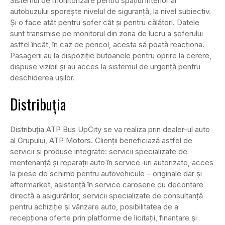
Sistemul de monitorizare pentru spațiul interior al
autobuzului sporește nivelul de siguranță, la nivel subiectiv.
Și o face atât pentru șofer cât și pentru călători. Datele
sunt transmise pe monitorul din zona de lucru a șoferului
astfel încât, în caz de pericol, acesta să poată reacționa.
Pasagerii au la dispoziție butoanele pentru oprire la cerere,
dispuse vizibil și au acces la sistemul de urgență pentru
deschiderea ușilor.
Distribuția
Distribuţia ATP Bus UpCity se va realiza prin dealer-ul auto
al Grupului, ATP Motors. Clienţii beneficiază astfel de
servicii și produse integrate: servicii specializate de
mentenanţă şi reparaţii auto în service-uri autorizate, acces
la piese de schimb pentru autovehicule – originale dar și
aftermarket, asistenţă în service caroserie cu decontare
directă a asigurărilor, servicii specializate de consultanţă
pentru achiziție și vânzare auto, posibilitatea de a
recepționa oferte prin platforme de licitații, finanţare și