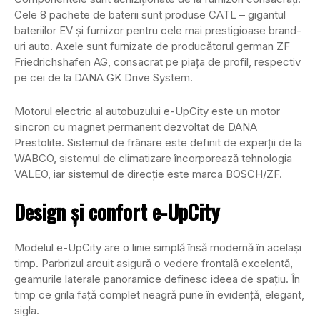
Cele 8 pachete de baterii sunt produse CATL – gigantul
bateriilor EV și furnizor pentru cele mai prestigioase brand-
uri auto. Axele sunt furnizate de producătorul german ZF
Friedrichshafen AG, consacrat pe piața de profil, respectiv
pe cei de la DANA GK Drive System.
Motorul electric al autobuzului e-UpCity este un motor
sincron cu magnet permanent dezvoltat de DANA
Prestolite. Sistemul de frânare este definit de experții de la
WABCO, sistemul de climatizare încorporează tehnologia
VALEO, iar sistemul de direcție este marca BOSCH/ZF.
Design și confort e-UpCity
Modelul e-UpCity are o linie simplă însă modernă în același
timp. Parbrizul arcuit asigură o vedere frontală excelentă,
geamurile laterale panoramice definesc ideea de spațiu. În
timp ce grila față complet neagră pune în evidență, elegant,
sigla.