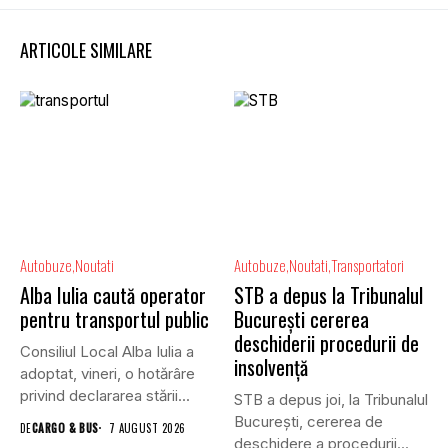
ARTICOLE SIMILARE
Autobuze
Noutati
Autobuze
Noutati
Transportatori
Alba Iulia caută operator
STB a depus la Tribunalul
pentru transportul public
București cererea
deschiderii procedurii de
Consiliul Local Alba Iulia a
insolvență
adoptat, vineri, o hotărâre
privind declararea stării...
STB a depus joi, la Tribunalul
Bucureşti, cererea de
DE
CARGO & BUS
7 AUGUST 2026
deschidere a procedurii...