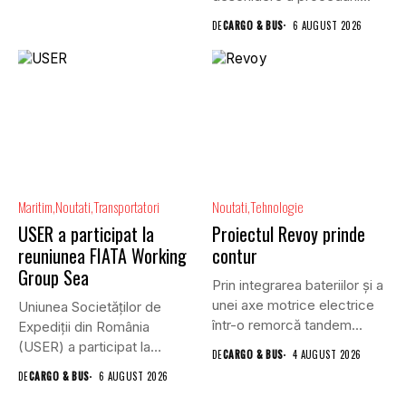
DE
CARGO & BUS
6 AUGUST 2026
Maritim
Noutati
Transportatori
Noutati
Tehnologie
USER a participat la
Proiectul Revoy prinde
reuniunea FIATA Working
contur
Group Sea
Prin integrarea bateriilor și a
unei axe motrice electrice
Uniunea Societăților de
într-o remorcă tandem...
Expediții din România
(USER) a participat la
DE
CARGO & BUS
4 AUGUST 2026
reuniunea online...
DE
CARGO & BUS
6 AUGUST 2026