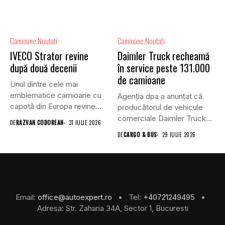
Camioane
Noutati
Camioane
Noutati
IVECO Strator revine
Daimler Truck recheamă
după două decenii
în service peste 131.000
de camioane
Unul dintre cele mai
emblematice camioane cu
Agenția dpa a anunțat că
capotă din Europa revine
producătorul de vehicule
în...
comerciale Daimler Truck
DE
RAZVAN CODOREAN
31 IULIE 2026
a...
DE
CARGO & BUS
29 IULIE 2026
Email:
office@autoexpert.ro
• Tel:
+40721249495
•
Adresa: Str. Zaharia 34A, Sector 1, Bucuresti