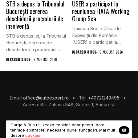
STB a depus la Tribunalul
USER a participat la
București cererea
reuniunea FIATA Working
deschiderii procedurii de
Group Sea
insolvență
Uniunea Societăților de
Expediții din România
STB a depus joi, la Tribunalul
(USER) a participat la
Bucureşti, cererea de
reuniunea online...
deschidere a procedurii...
DE
CARGO & BUS
6 AUGUST 2026
DE
CARGO & BUS
6 AUGUST 2026
Email:
office@autoexpert.ro
• Tel:
+40721249495
•
Adresa: Str. Zaharia 34A, Sector 1, Bucuresti
Cargo & Bus utilizeaza cookies doar pentru date
OK
tehnice abstracte, necesare bunei funcțioări. Mai mult
©2026 Cargo & Bus
despre
cookies
.
About Us
Despre Noi
Revista