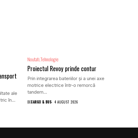
Noutati
Tehnologie
Proiectul Revoy prinde contur
ansport
Prin integrarea bateriilor și a unei axe
motrice electrice într-o remorcă
tandem...
ltate ale
ric în...
DE
CARGO & BUS
4 AUGUST 2026