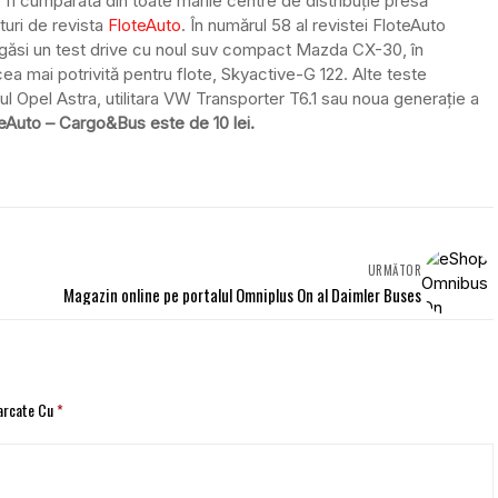
i cumpărată din toate marile centre de distribuție presă
ături de revista
FloteAuto
. În numărul 58 al revistei FloteAuto
 găsi un test drive cu noul suv compact Mazda CX-30, în
a mai potrivită pentru flote, Skyactive-G 122. Alte teste
l Opel Astra, utilitara VW Transporter T6.1 sau noua generație a
teAuto – Cargo&Bus este de 10 lei.
URMĂTOR
Magazin online pe portalul Omniplus On al Daimler Buses
Marcate Cu
*