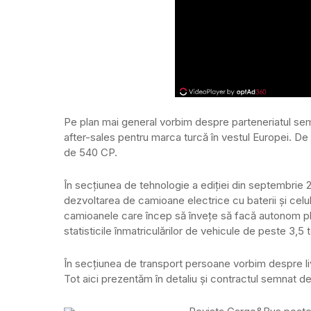
Pe plan mai general vorbim despre parteneriatul semn
after-sales pentru marca turcă în vestul Europei. De 
de 540 CP.
În secțiunea de tehnologie a ediției din septembrie 
dezvoltarea de camioane electrice cu baterii și celu
camioanele care încep să învețe să facă autonom plă
statisticile înmatriculărilor de vehicule de peste 3,5 t
În secțiunea de transport persoane vorbim despre li
Tot aici prezentăm în detaliu și contractul semnat d