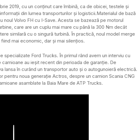
ie 2019, cu un conținut care îmbină, ca de obicei, testele și
ormații din lumea transporturilor și logisticii.
Materialul de bază
 cu noul Volvo FH cu I-Save. Acesta se bazează pe motorul
rbine, care are un cuplu mai mare cu până la 300 Nm decât
tere similară cu o singură turbină. În practică, noul model merge
, fiind mai economic, dar și mai silențios.
 specializate Ford Trucks. În primul rând avem un interviu cu
ime camioane au ieșit recent din perioada de garanție. De
a lansa în curând un transportor auto și o autogunoieră electrică.
ilor pentru noua generație Actros, despre un camion Scania CNG
 camioane asamblate la Baia Mare de ATP Trucks.
Play