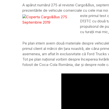
A apărut numărul 275 al revistei Cargo&Bus, septembr
prezentările de vehicule comerciale cu cele mai noi inf
este primul test
D13TC cu două tu
propulsorul de pu
cu turații mai mic
Pe plan intern avem două materiale despre vehiculele
primul client al mărcii din țara noastră, ale cărui pr
asemenea, am aflat în exclusivitate că Ford Trucks v
Tot pe plan național vorbim despre începerea livrăr
folosit de Coca-Cola România, dar și despre noile