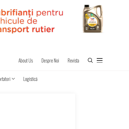
About Us
Despre Noi
Revista
rtatori
Logistică