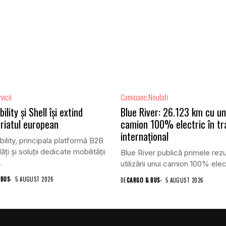
vicii
Camioane
Noutati
lity și Shell își extind
Blue River: 26.123 km cu un
riatul european
camion 100% electric în tr
internațional
lity, principala platformă B2B
ăți și soluții dedicate mobilității
Blue River publică primele rezu
.
utilizării unui camion 100% elect
 BUS
5 AUGUST 2026
DE
CARGO & BUS
5 AUGUST 2026