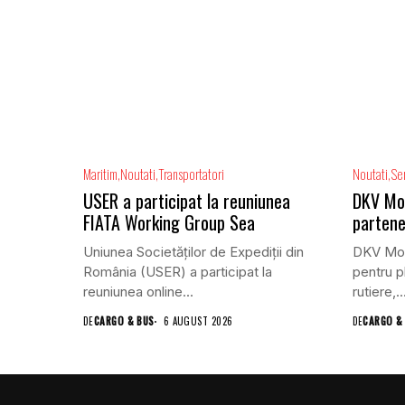
Maritim
Noutati
Transportatori
Noutati
Ser
USER a participat la reuniunea
DKV Mobi
FIATA Working Group Sea
partene
Uniunea Societăților de Expediții din
DKV Mobi
România (USER) a participat la
pentru pl
reuniunea online...
rutiere,..
DE
CARGO & BUS
6 AUGUST 2026
DE
CARGO &