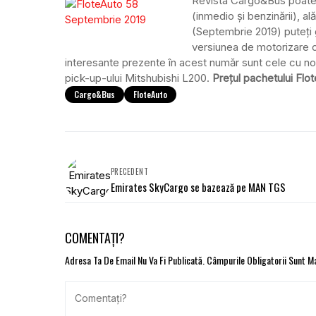
Revista Cargo&Bus poate f
(inmedio și benzinării), al
(Septembrie 2019) puteți
versiunea de motorizare ce
interesante prezente în acest număr sunt cele cu nou
pick-up-ului Mitshubishi L200.
Prețul pachetului Flo
Cargo&Bus
FloteAuto
PRECEDENT
Emirates SkyCargo se bazează pe MAN TGS
COMENTAȚI?
Adresa Ta De Email Nu Va Fi Publicată.
Câmpurile Obligatorii Sunt 