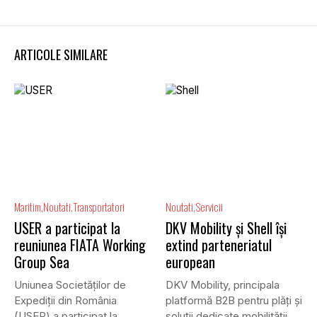
ARTICOLE SIMILARE
Maritim
Noutati
Transportatori
Noutati
Servicii
USER a participat la
DKV Mobility și Shell își
reuniunea FIATA Working
extind parteneriatul
Group Sea
european
Uniunea Societăților de
DKV Mobility, principala
Expediții din România
platformă B2B pentru plăți și
(USER) a participat la
soluții dedicate mobilității