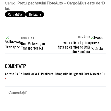
Cargo.
Prețul pachetului FloteAuto – Cargo&Bus este de 10
lei.
Cargo&Bus
FloteAuto
URMĂTOR
PRECEDENT
Iveco a livrat prima
Noul Volkswagen
flotă de camioane CNG
Transporter 6.1
din România
COMENTAȚI?
Adresa Ta De Email Nu Va Fi Publicată.
Câmpurile Obligatorii Sunt Marcate Cu
*