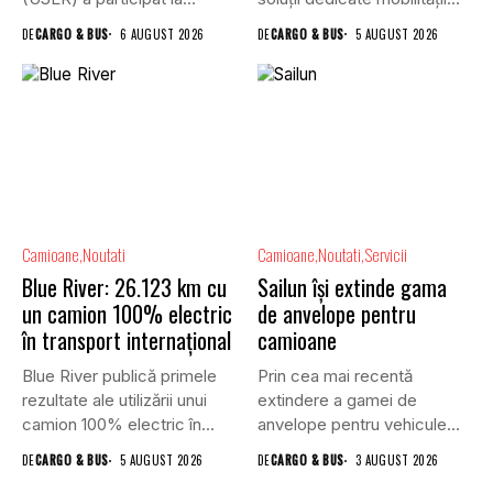
reuniunea online...
rutiere,...
DE
CARGO & BUS
6 AUGUST 2026
DE
CARGO & BUS
5 AUGUST 2026
Camioane
Noutati
Camioane
Noutati
Servicii
Blue River: 26.123 km cu
Sailun își extinde gama
un camion 100% electric
de anvelope pentru
în transport internațional
camioane
Blue River publică primele
Prin cea mai recentă
rezultate ale utilizării unui
extindere a gamei de
camion 100% electric în...
anvelope pentru vehicule
comerciale,...
DE
CARGO & BUS
5 AUGUST 2026
DE
CARGO & BUS
3 AUGUST 2026