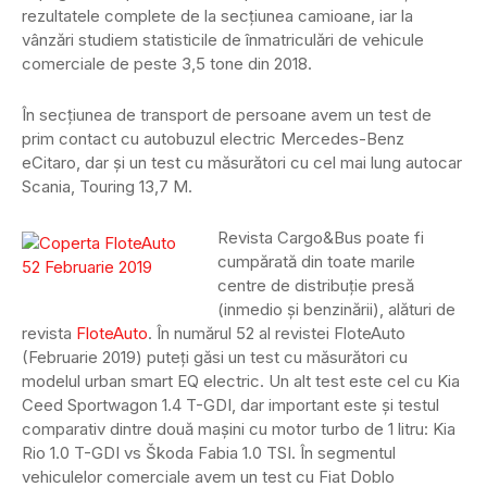
rezultatele complete de la secțiunea camioane, iar la
vânzări studiem statisticile de înmatriculări de vehicule
comerciale de peste 3,5 tone din 2018.
În secțiunea de transport de persoane avem un test de
prim contact cu autobuzul electric Mercedes-Benz
eCitaro, dar și un test cu măsurători cu cel mai lung autocar
Scania, Touring 13,7 M.
Revista Cargo&Bus poate fi
cumpărată din toate marile
centre de distribuție presă
(inmedio și benzinării), alături de
revista
FloteAuto
. În numărul 52 al revistei FloteAuto
(Februarie 2019) puteți găsi un test cu măsurători cu
modelul urban smart EQ electric. Un alt test este cel cu Kia
Ceed Sportwagon 1.4 T-GDI, dar important este și testul
comparativ dintre două mașini cu motor turbo de 1 litru: Kia
Rio 1.0 T-GDI vs Škoda Fabia 1.0 TSI. În segmentul
vehiculelor comerciale avem un test cu Fiat Doblo