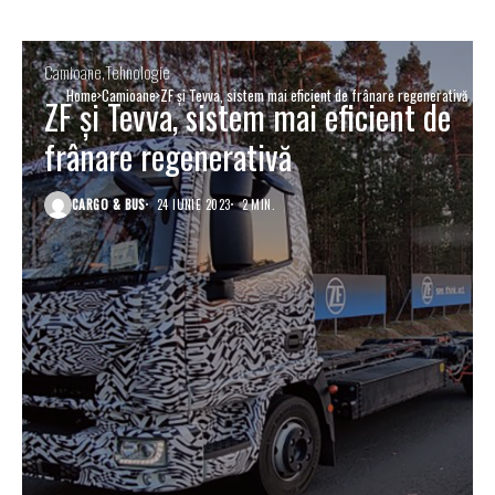
Camioane
Tehnologie
Home
Camioane
ZF și Tevva, sistem mai eficient de frânare regenerativă
ZF și Tevva, sistem mai eficient de
frânare regenerativă
CARGO & BUS
24 IUNIE 2023
2 MIN.