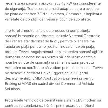
regenerarea pasivă la aproximativ 40 kW din considerente
de siguranță. Testarea sistemului adaptat, care a avut loc
pe pista de testare ZF din Jeversen, Germania, a implicat o
varietate de condiții, denivelări și tipuri de suprafețe.
„Portofoliul nostru amplu de produse și competența
noastră în materie de sisteme, inclusiv Sistemul Electronic
de Frânare standardizat de la ZF, permite o lansare mai
rapidă pe piață pentru noi jucători inovatori de pe piață,
precum Tevva. Angajamentul lor și expertiza noastră agilă în
domeniul ingineriei ne-au permis să îndeplinim cerințele
noastre stricte de siguranță și să ne finalizăm proiectul.
Așteptăm cu nerăbdare să vedem primele camioane Tevva
pe șosele”,a declarat Heiko Eggers de la ZF, șeful
departamentului EMEA Application Engineering pentru
Braking și ADAS din cadrul diviziei Commercial Vehicle
Solutions.
Progresele tehnologice permit unui sistem EBS modern să
controleze combinarea frânării prin frecare cu motorul