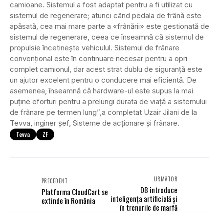
camioane. Sistemul a fost adaptat pentru a fi utilizat cu
sistemul de regenerare; atunci când pedala de frână este
apăsată, cea mai mare parte a «frânării» este gestionată de
sistemul de regenerare, ceea ce înseamnă că sistemul de
propulsie încetinește vehiculul. Sistemul de frânare
convențional este în continuare necesar pentru a opri
complet camionul, dar acest strat dublu de siguranță este
un ajutor excelent pentru o conducere mai eficientă. De
asemenea, înseamnă că hardware-ul este supus la mai
puține eforturi pentru a prelungi durata de viață a sistemului
de frânare pe termen lung”,a completat Uzair Jilani de la
Tevva, inginer șef, Sisteme de acționare și frânare.
Tevva
ZF
URMĂTOR
PRECEDENT
DB introduce
Platforma CloudCart se
inteligența artificială și
extinde în România
în trenurile de marfă