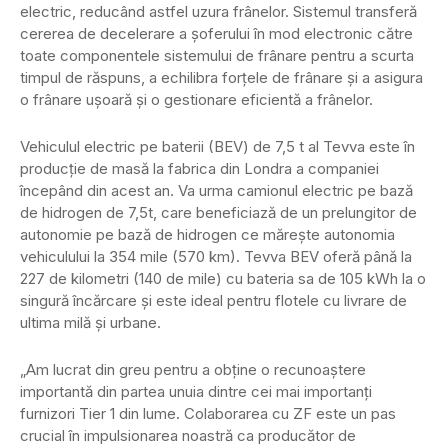
electric, reducând astfel uzura frânelor. Sistemul transferă
cererea de decelerare a șoferului în mod electronic către
toate componentele sistemului de frânare pentru a scurta
timpul de răspuns, a echilibra forțele de frânare și a asigura
o frânare ușoară și o gestionare eficientă a frânelor.
Vehiculul electric pe baterii (BEV) de 7,5 t al Tevva este în
producție de masă la fabrica din Londra a companiei
începând din acest an. Va urma camionul electric pe bază
de hidrogen de 7,5t, care beneficiază de un prelungitor de
autonomie pe bază de hidrogen ce mărește autonomia
vehiculului la 354 mile (570 km). Tevva BEV oferă până la
227 de kilometri (140 de mile) cu bateria sa de 105 kWh la o
singură încărcare și este ideal pentru flotele cu livrare de
ultima milă și urbane.
„Am lucrat din greu pentru a obține o recunoaștere
importantă din partea unuia dintre cei mai importanți
furnizori Tier 1 din lume. Colaborarea cu ZF este un pas
crucial în impulsionarea noastră ca producător de