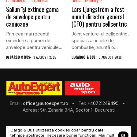
Camioane
Noutati
Servicii
Noutati
Tehnologie
Sailun își extinde gama
Lars Ljungström a fost
de anvelope pentru
numit director general
camioane
(CFO) pentru cellcentric
Prin cea mai recentă
Joint venture-ul cellcentric,
extindere a gamei de
specializat în pile de
anvelope pentru vehicule
combustie, anunță o
comerciale,...
schimbare în...
DE
CARGO & BUS
3 AUGUST 2026
DE
CARGO & BUS
3 AUGUST 2026
Email:
office@autoexpert.ro
• Tel:
+40721249495
•
Adresa: Str. Zaharia 34A, Sector 1, Bucuresti
Cargo & Bus utilizeaza cookies doar pentru date
OK
tehnice abstracte, necesare bunei funcțioări. Mai mult
©2026 Cargo & Bus