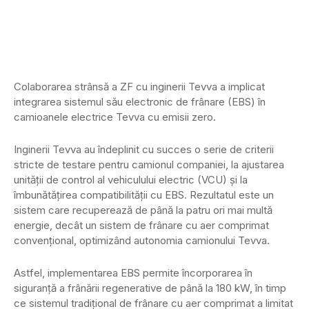
Colaborarea strânsă a ZF cu inginerii Tevva a implicat
integrarea sistemul său electronic de frânare (EBS) în
camioanele electrice Tevva cu emisii zero.
Inginerii Tevva au îndeplinit cu succes o serie de criterii
stricte de testare pentru camionul companiei, la ajustarea
unității de control al vehiculului electric (VCU) și la
îmbunătățirea compatibilității cu EBS. Rezultatul este un
sistem care recuperează de până la patru ori mai multă
energie, decât un sistem de frânare cu aer comprimat
convențional, optimizând autonomia camionului Tevva.
Astfel, implementarea EBS permite încorporarea în
siguranță a frânării regenerative de până la 180 kW, în timp
ce sistemul tradițional de frânare cu aer comprimat a limitat