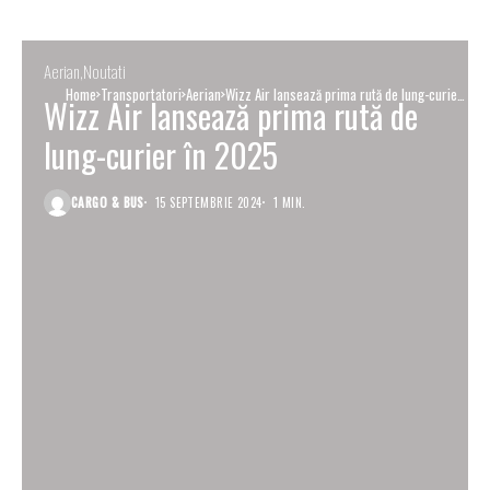
Aerian
Noutati
Home
Transportatori
Aerian
Wizz Air lansează prima rută de lung-curier
Wizz Air lansează prima rută de
în 2025
lung-curier în 2025
CARGO & BUS
15 SEPTEMBRIE 2024
1 MIN.