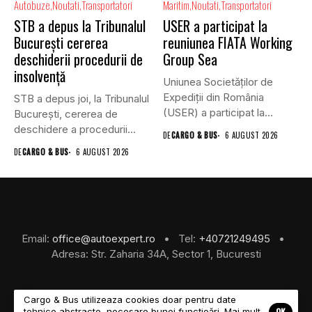
Autobuze
Noutati
Transportatori
Maritim
Noutati
Transportatori
STB a depus la Tribunalul
USER a participat la
București cererea
reuniunea FIATA Working
deschiderii procedurii de
Group Sea
insolvență
Uniunea Societăților de
Expediții din România
STB a depus joi, la Tribunalul
(USER) a participat la
Bucureşti, cererea de
reuniunea online...
deschidere a procedurii...
DE
CARGO & BUS
6 AUGUST 2026
DE
CARGO & BUS
6 AUGUST 2026
Email:
office@autoexpert.ro
• Tel:
+40721249495
•
Adresa: Str. Zaharia 34A, Sector 1, Bucuresti
Cargo & Bus utilizeaza cookies doar pentru date
OK
tehnice abstracte, necesare bunei funcțioări. Mai mult