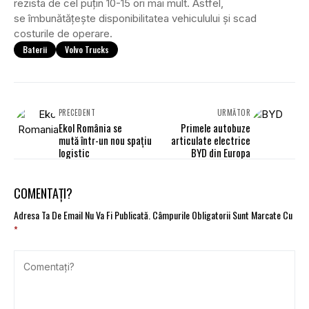
rezista de cel puţin 10-15 ori mai mult. Astfel,
se îmbunătăţește disponibilitatea vehiculului şi scad
costurile de operare.
Baterii
Volvo Trucks
PRECEDENT
URMĂTOR
Ekol România se
Primele autobuze
mută într-un nou spațiu
articulate electrice
logistic
BYD din Europa
COMENTAȚI?
Adresa Ta De Email Nu Va Fi Publicată.
Câmpurile Obligatorii Sunt Marcate Cu
*