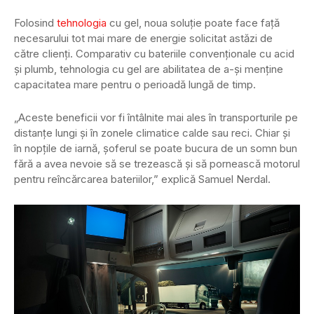
Folosind
tehnologia
cu gel, noua soluţie poate face faţă
necesarului tot mai mare de energie solicitat astăzi de
către clienţi. Comparativ cu bateriile convenţionale cu acid
şi plumb, tehnologia cu gel are abilitatea de a-şi menţine
capacitatea mare pentru o perioadă lungă de timp.
„Aceste beneficii vor fi întâlnite mai ales în transporturile pe
distanţe lungi şi în zonele climatice calde sau reci. Chiar şi
în nopţile de iarnă, şoferul se poate bucura de un somn bun
fără a avea nevoie să se trezească şi să pornească motorul
pentru reîncărcarea bateriilor,” explică Samuel Nerdal.