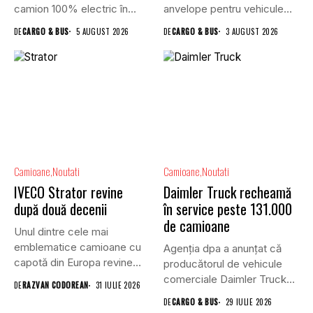
camion 100% electric în...
anvelope pentru vehicule
comerciale,...
DE
CARGO & BUS
5 AUGUST 2026
DE
CARGO & BUS
3 AUGUST 2026
Camioane
Noutati
Camioane
Noutati
IVECO Strator revine
Daimler Truck recheamă
după două decenii
în service peste 131.000
de camioane
Unul dintre cele mai
emblematice camioane cu
Agenția dpa a anunțat că
capotă din Europa revine
producătorul de vehicule
în...
comerciale Daimler Truck
DE
RAZVAN CODOREAN
31 IULIE 2026
a...
DE
CARGO & BUS
29 IULIE 2026