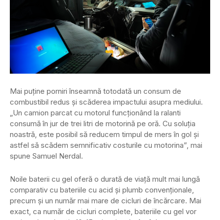
Mai puţine porniri înseamnă totodată un consum de
combustibil redus şi scăderea impactului asupra mediului.
„Un camion parcat cu motorul funcţionând la ralanti
consumă în jur de trei litri de motorină pe oră. Cu soluţia
noastră, este posibil să reducem timpul de mers în gol şi
astfel să scădem semnificativ costurile cu motorina”, mai
spune Samuel Nerdal.
Noile baterii cu gel oferă o durată de viaţă mult mai lungă
comparativ cu bateriile cu acid şi plumb convenţionale,
precum şi un număr mai mare de cicluri de încărcare. Mai
exact, ca număr de cicluri complete, bateriile cu gel vor