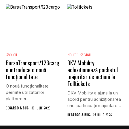
Servicii
Noutati
Servicii
BursaTransport/123carg
DKV Mobility
o introduce o nouă
achiziționează pachetul
funcționalitate
majoritar de acțiuni la
Tolltickets
O nouă funcționalitate
permite utilizatorilor
DKV Mobility a ajuns la un
platformei
acord pentru achiziționarea
BursaTransport/123cargo să
unei participații majoritare...
DE
CARGO & BUS
30 IULIE 2026
își evalueze partenerii
DE
CARGO & BUS
27 IULIE 2026
după...