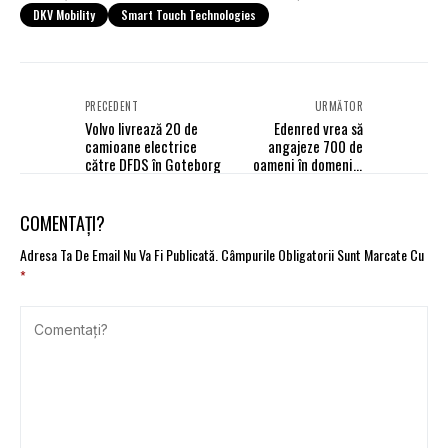
DKV Mobility
Smart Touch Technologies
PRECEDENT
URMĂTOR
Volvo livrează 20 de
Edenred vrea să
camioane electrice
angajeze 700 de
către DFDS în Goteborg
oameni în domeniul
tehnologiei la nivel
mondial, inclusiv în
România
COMENTAȚI?
Adresa Ta De Email Nu Va Fi Publicată.
Câmpurile Obligatorii Sunt Marcate Cu
*