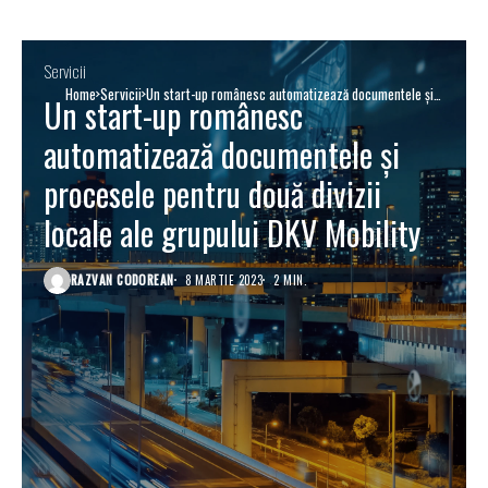
Servicii
Home
Servicii
Un start-up românesc automatizează documentele și
Un start-up românesc
procesele pentru două divizii locale ale grupului DKV
Mobility
automatizează documentele și
procesele pentru două divizii
locale ale grupului DKV Mobility
RAZVAN CODOREAN
8 MARTIE 2023
2 MIN.