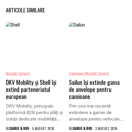
ARTICOLE SIMILARE
Noutati
Servicii
Camioane
Noutati
Servicii
DKV Mobility și Shell își
Sailun își extinde gama
extind parteneriatul
de anvelope pentru
european
camioane
DKV Mobility, principala
Prin cea mai recentă
platformă B2B pentru plăți și
extindere a gamei de
soluții dedicate mobilității
anvelope pentru vehicule
rutiere,...
comerciale,...
DE
CARGO & BUS
5 AUGUST 2026
DE
CARGO & BUS
3 AUGUST 2026